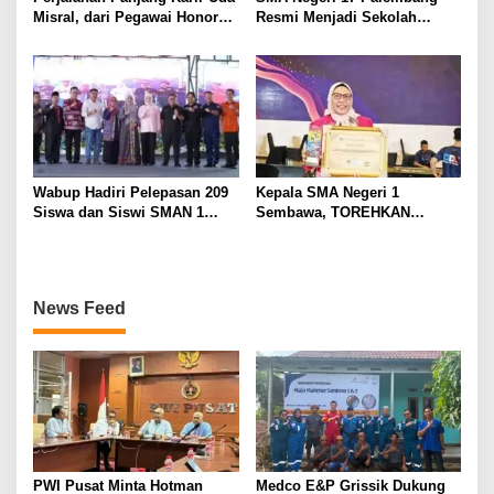
Misral, dari Pegawai Honorer
Resmi Menjadi Sekolah
Hingga Mencapai Puncak
Model PM-KKA
Karir Jabatan Struktural
Eselon III
Wabup Hadiri Pelepasan 209
Kepala SMA Negeri 1
Siswa dan Siswi SMAN 1
Sembawa, TOREHKAN
Banyuasin III
BERBAGAI PENGHARGAAN
MEMBANGGAKAN Berkat
Inovasinya
News Feed
PWI Pusat Minta Hotman
Medco E&P Grissik Dukung