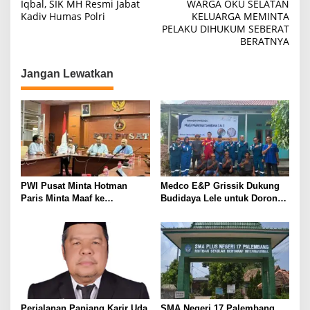
a
Iqbal, SIK MH Resmi Jabat
WARGA OKU SELATAN
Kadiv Humas Polri
KELUARGA MEMINTA
v
PELAKU DIHUKUM SEBERAT
i
BERATNYA
g
Jangan Lewatkan
a
s
i
p
o
s
PWI Pusat Minta Hotman
Medco E&P Grissik Dukung
Paris Minta Maaf ke
Budidaya Lele untuk Dorong
Wartawan, Tegaskan Martabat
Kemandirian Ekonomi
Pers Harus Dihormati
Masyarakat
Perjalanan Panjang Karir Uda
SMA Negeri 17 Palembang