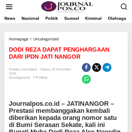
L
e
w
a
News
Nasional
Politik
Sumsel
Kriminal
Olahraga
t
i
k
Homepage
/
Uncategorized
D
e
O
k
DODI REZA DAPAT PENGHARGAAN
D
o
I
n
DARI IPDN JATI NANGOR
R
t
E
e
Redaksi Journalpos
Selasa, 20 November
Z
n
2018
A
Uncategorized
779 Dilihat
D
A
P
A
Journalpos.co.id – JATINANGOR –
T
P
Prestasi membanggakan kembali
E
diberikan kepada orang nomor satu
N
di Bumi Serasan Sekate, kali ini
G
H
Bupati Muba Dodi Reza Alex Noerdin