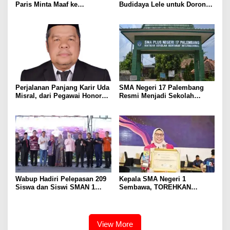
Paris Minta Maaf ke
Budidaya Lele untuk Dorong
Wartawan, Tegaskan Martabat
Kemandirian Ekonomi
Pers Harus Dihormati
Masyarakat
Perjalanan Panjang Karir Uda
SMA Negeri 17 Palembang
Misral, dari Pegawai Honorer
Resmi Menjadi Sekolah
Hingga Mencapai Puncak
Model PM-KKA
Karir Jabatan Struktural
Eselon III
Wabup Hadiri Pelepasan 209
Kepala SMA Negeri 1
Siswa dan Siswi SMAN 1
Sembawa, TOREHKAN
Banyuasin III
BERBAGAI PENGHARGAAN
MEMBANGGAKAN Berkat
Inovasinya
View More