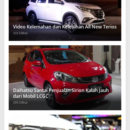
Video Kelemahan dan Kelebihan All New Terios
318 Dilihat
Daihatsu Santai Penjualan Sirion Kalah Jauh
dari Mobil LCGC
289 Dilihat