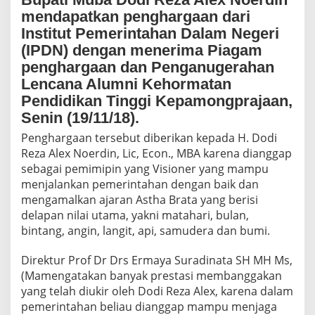
A
mendapatkan penghargaan dari
R
Institut Pemerintahan Dalam Negeri
G
A
(IPDN) dengan menerima Piagam
A
penghargaan dan Penganugerahan
N
Lencana Alumni Kehormatan
D
A
Pendidikan Tinggi Kepamongprajaan,
R
Senin (19/11/18).
I
I
Penghargaan tersebut diberikan kepada H. Dodi
P
Reza Alex Noerdin, Lic, Econ., MBA karena dianggap
D
sebagai pemimipin yang Visioner yang mampu
N
menjalankan pemerintahan dengan baik dan
J
A
mengamalkan ajaran Astha Brata yang berisi
T
delapan nilai utama, yakni matahari, bulan,
I
bintang, angin, langit, api, samudera dan bumi.
N
A
Direktur Prof Dr Drs Ermaya Suradinata SH MH Ms,
N
G
(Mamengatakan banyak prestasi membanggakan
O
yang telah diukir oleh Dodi Reza Alex, karena dalam
R
pemerintahan beliau dianggap mampu menjaga