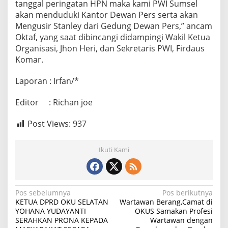
tanggal peringatan HPN maka kami PWI Sumsel
n
akan menduduki Kantor Dewan Pers serta akan
P
e
Mengusir Stanley dari Gedung Dewan Pers,” ancam
r
Oktaf, yang saat dibincangi didampingi Wakil Ketua
s
Organisasi, Jhon Heri, dan Sekretaris PWI, Firdaus
D
Komar.
i
b
e
Laporan : Irfan/*
r
h
Editor : Richan joe
e
n
Post Views:
937
t
i
k
Ikuti Kami
a
n
N
Pos sebelumnya
Pos berikutnya
KETUA DPRD OKU SELATAN
Wartawan Berang,Camat di
a
YOHANA YUDAYANTI
OKUS Samakan Profesi
SERAHKAN PRONA KEPADA
Wartawan dengan
v