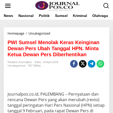
L
e
w
a
News
Nasional
Politik
Sumsel
Kriminal
Olahraga
t
i
k
Homepage
/
Uncategorized
P
e
W
k
PWI Sumsel Menolak Keras Keinginan
I
o
S
n
Dewan Pers Ubah Tanggal HPN. Minta
u
t
Ketua Dewan Pers Diberhentikan
m
e
s
n
Redaksi Journalpos
Rabu, 18 April 2018
e
Uncategorized
937 Dilihat
l
M
e
n
o
l
Journalpos.co.id, PALEMBANG – Pernyataan dan
a
rencana Dewan Pers yang akan merubah (revisi)
k
tanggal peringatan Hari Pers Nasional (HPN) setiap
K
tanggal 9 Februari, pada rapat Dewan Pers di
e