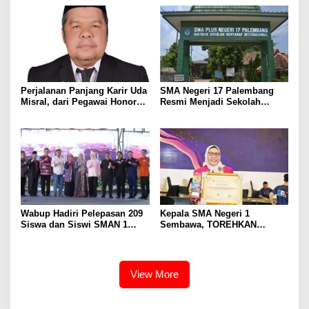
Pers Harus Dihormati
Masyarakat
Perjalanan Panjang Karir Uda
SMA Negeri 17 Palembang
Misral, dari Pegawai Honorer
Resmi Menjadi Sekolah
Hingga Mencapai Puncak
Model PM-KKA
Karir Jabatan Struktural
Eselon III
Wabup Hadiri Pelepasan 209
Kepala SMA Negeri 1
Siswa dan Siswi SMAN 1
Sembawa, TOREHKAN
Banyuasin III
BERBAGAI PENGHARGAAN
MEMBANGGAKAN Berkat
Inovasinya
View More