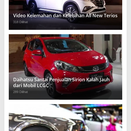
Video Kelemahan dan Kelebihan All New Terios
318 Dilihat
Daihatsu Santai Penjualan Sirion Kalah Jauh
dari Mobil LCGC
289 Dilihat