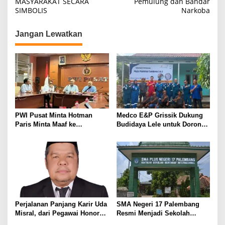
MASYARAKAT SECARA
Pemulung dan Bandar
i
SIMBOLIS
Narkoba
g
Jangan Lewatkan
a
s
i
p
o
s
PWI Pusat Minta Hotman
Medco E&P Grissik Dukung
Paris Minta Maaf ke
Budidaya Lele untuk Dorong
Wartawan, Tegaskan Martabat
Kemandirian Ekonomi
Pers Harus Dihormati
Masyarakat
Perjalanan Panjang Karir Uda
SMA Negeri 17 Palembang
Misral, dari Pegawai Honorer
Resmi Menjadi Sekolah
Hingga Mencapai Puncak
Model PM-KKA