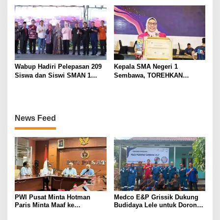
Karir Jabatan Struktural
Eselon III
Wabup Hadiri Pelepasan 209
Kepala SMA Negeri 1
Siswa dan Siswi SMAN 1
Sembawa, TOREHKAN
Banyuasin III
BERBAGAI PENGHARGAAN
MEMBANGGAKAN Berkat
Inovasinya
News Feed
PWI Pusat Minta Hotman
Medco E&P Grissik Dukung
Paris Minta Maaf ke
Budidaya Lele untuk Dorong
Wartawan, Tegaskan Martabat
Kemandirian Ekonomi