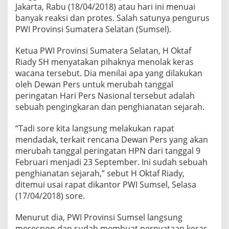
r
Jakarta, Rabu (18/04/2018) atau hari ini menuai
a
banyak reaksi dan protes. Salah satunya pengurus
s
PWI Provinsi Sumatera Selatan (Sumsel).
K
e
Ketua PWI Provinsi Sumatera Selatan, H Oktaf
i
n
Riady SH menyatakan pihaknya menolak keras
g
wacana tersebut. Dia menilai apa yang dilakukan
i
oleh Dewan Pers untuk merubah tanggal
n
peringatan Hari Pers Nasional tersebut adalah
a
n
sebuah pengingkaran dan penghianatan sejarah.
D
e
“Tadi sore kita langsung melakukan rapat
w
mendadak, terkait rencana Dewan Pers yang akan
a
merubah tanggal peringatan HPN dari tanggal 9
n
P
Februari menjadi 23 September. Ini sudah sebuah
e
penghianatan sejarah,” sebut H Oktaf Riady,
r
ditemui usai rapat dikantor PWI Sumsel, Selasa
s
(17/04/2018) sore.
U
b
a
Menurut dia, PWI Provinsi Sumsel langsung
h
merespon dan sudah membuat pernyataan keras.