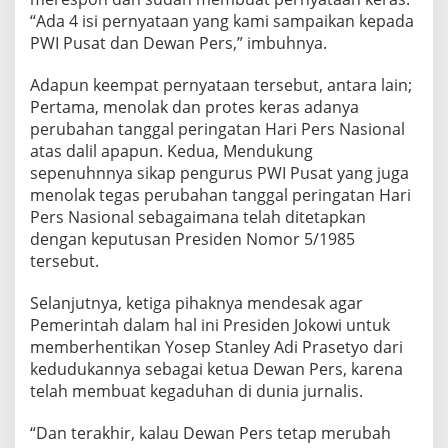
T
“Ada 4 isi pernyataan yang kami sampaikan kepada
a
PWI Pusat dan Dewan Pers,” imbuhnya.
n
g
g
Adapun keempat pernyataan tersebut, antara lain;
a
Pertama, menolak dan protes keras adanya
l
perubahan tanggal peringatan Hari Pers Nasional
H
atas dalil apapun. Kedua, Mendukung
P
sepenuhnnya sikap pengurus PWI Pusat yang juga
N
.
menolak tegas perubahan tanggal peringatan Hari
M
Pers Nasional sebagaimana telah ditetapkan
i
dengan keputusan Presiden Nomor 5/1985
n
tersebut.
t
a
K
Selanjutnya, ketiga pihaknya mendesak agar
e
Pemerintah dalam hal ini Presiden Jokowi untuk
t
memberhentikan Yosep Stanley Adi Prasetyo dari
u
kedudukannya sebagai ketua Dewan Pers, karena
a
D
telah membuat kegaduhan di dunia jurnalis.
e
w
“Dan terakhir, kalau Dewan Pers tetap merubah
a