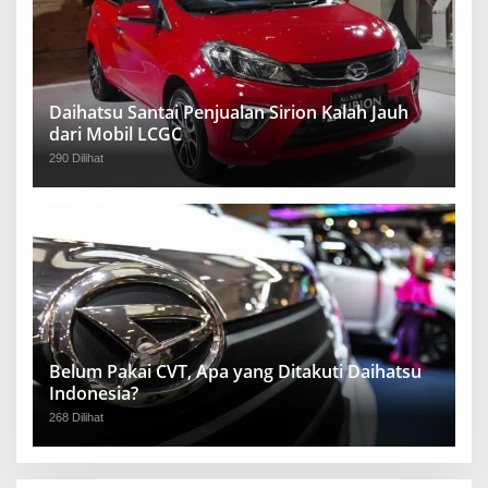
Daihatsu Santai Penjualan Sirion Kalah Jauh
dari Mobil LCGC
290 Dilihat
Belum Pakai CVT, Apa yang Ditakuti Daihatsu
Indonesia?
268 Dilihat