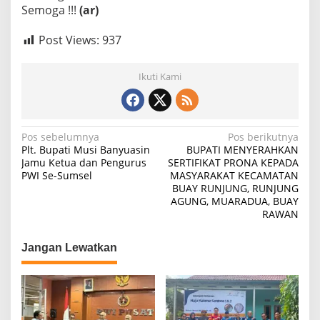
Semoga !!!
(ar)
Post Views:
937
Ikuti Kami
N
Pos sebelumnya
Pos berikutnya
Plt. Bupati Musi Banyuasin
BUPATI MENYERAHKAN
a
Jamu Ketua dan Pengurus
SERTIFIKAT PRONA KEPADA
PWI Se-Sumsel
MASYARAKAT KECAMATAN
v
BUAY RUNJUNG, RUNJUNG
i
AGUNG, MUARADUA, BUAY
RAWAN
g
a
Jangan Lewatkan
s
i
p