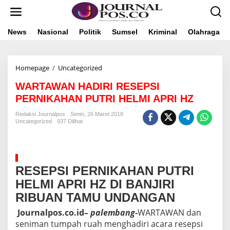
L
e
w
a
News
Nasional
Politik
Sumsel
Kriminal
Olahraga
t
i
k
Homepage
/
Uncategorized
W
e
A
k
WARTAWAN HADIRI RESEPSI
R
o
T
n
PERNIKAHAN PUTRI HELMI APRI HZ
A
t
W
e
Redaksi Journalpos
Senin, 26 Maret 2018
Uncategorized
937 Dilihat
A
n
N
H
A
D
RESEPSI PERNIKAHAN PUTRI
I
R
HELMI APRI HZ DI BANJIRI
I
RIBUAN TAMU UNDANGAN
R
E
Journalpos.co.id
– palembang-
WARTAWAN dan
S
seniman tumpah ruah menghadiri acara resepsi
E