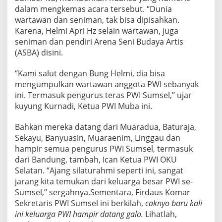
R
dalam mengkemas acara tersebut. ‘’Dunia
I
wartawan dan seniman, tak bisa dipisahkan.
H
Karena, Helmi Apri Hz selain wartawan, juga
Z
seniman dan pendiri Arena Seni Budaya Artis
(ASBA) disini.
‘’Kami salut dengan Bung Helmi, dia bisa
mengumpulkan wartawan anggota PWI sebanyak
ini. Termasuk pengurus teras PWI Sumsel,’’ ujar
kuyung Kurnadi, Ketua PWI Muba ini.
Bahkan mereka datang dari Muaradua, Baturaja,
Sekayu, Banyuasin, Muaraenim, Linggau dan
hampir semua pengurus PWI Sumsel, termasuk
dari Bandung, tambah, Ican Ketua PWI OKU
Selatan. ‘’Ajang silaturahmi seperti ini, sangat
jarang kita temukan dari keluarga besar PWI se-
Sumsel,’’ sergahnya.Sementara, Firdaus Komar
Sekretaris PWI Sumsel ini berkilah,
caknyo baru kali
ini keluarga PWI hampir datang galo.
Lihatlah,