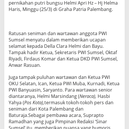
pernikahan putri bungsu Helmi Apri Hz – Hj Helma
P
S
Haris, Minggu (25/3) di Graha Patria Palembang.
I
P
E
R
Ratusan seniman dan wartawan anggota PWI
N
I
Sumsel menyatu dalam memberikan ucapan
K
selamat kepada Della Clara Helmi dan Bayu.
A
Tampak hadir Ketua, Sekretaris PWI Sumsel, Oktaf
H
Riyadi, Firdaus Komar dan Ketua DKD PWI Sumsel,
A
Anwar Rasuan.
N
P
U
Juga tampak puluhan wartawan dan Ketua PWI
T
OKU Selatan, Ican, Ketua PWI Muba, Kurnadi, Ketua
R
PWI Banyuasin, Saryanto. Para wartawan senior
I
diantaranya, Helmi Marsindang (
H
Neraca),
Hasbi
E
Yahya (
Pos Kota),
termasuk tokoh-tokoh pers dan
L
seniman dari Kota Palembang dan
M
Baturaja.Sebagai pembawa acara, Suprapto
I
Ramadhan yang juga Pimpinan Redaksi ‘Sinar
A
P
Sumsel’ itu, memberikan nuansa yang humoris