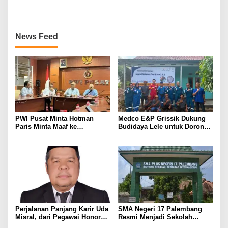
Banyuasin III
BERBAGAI PENGHARGAAN
MEMBANGGAKAN Berkat
Inovasinya
News Feed
PWI Pusat Minta Hotman
Medco E&P Grissik Dukung
Paris Minta Maaf ke
Budidaya Lele untuk Dorong
Wartawan, Tegaskan Martabat
Kemandirian Ekonomi
Pers Harus Dihormati
Masyarakat
Perjalanan Panjang Karir Uda
SMA Negeri 17 Palembang
Misral, dari Pegawai Honorer
Resmi Menjadi Sekolah
Hingga Mencapai Puncak
Model PM-KKA