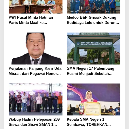
o
s
PWI Pusat Minta Hotman
Medco E&P Grissik Dukung
Paris Minta Maaf ke
Budidaya Lele untuk Dorong
Wartawan, Tegaskan Martabat
Kemandirian Ekonomi
Pers Harus Dihormati
Masyarakat
Perjalanan Panjang Karir Uda
SMA Negeri 17 Palembang
Misral, dari Pegawai Honorer
Resmi Menjadi Sekolah
Hingga Mencapai Puncak
Model PM-KKA
Karir Jabatan Struktural
Eselon III
Wabup Hadiri Pelepasan 209
Kepala SMA Negeri 1
Siswa dan Siswi SMAN 1
Sembawa, TOREHKAN