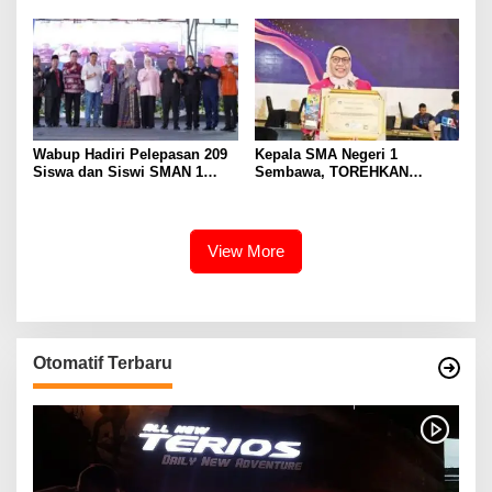
Karir Jabatan Struktural
Eselon III
Wabup Hadiri Pelepasan 209
Kepala SMA Negeri 1
Siswa dan Siswi SMAN 1
Sembawa, TOREHKAN
Banyuasin III
BERBAGAI PENGHARGAAN
MEMBANGGAKAN Berkat
Inovasinya
View More
Otomatif Terbaru