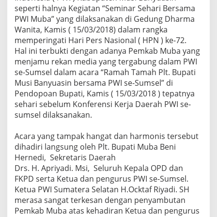
u
seperti halnya Kegiatan “Seminar Sehari Bersama
a
PWI Muba” yang dilaksanakan di Gedung Dharma
s
Wanita, Kamis ( 15/03/2018) dalam rangka
i
n
memperingati Hari Pers Nasional ( HPN ) ke-72.
J
Hal ini terbukti dengan adanya Pemkab Muba yang
a
menjamu rekan media yang tergabung dalam PWI
m
se-Sumsel dalam acara “Ramah Tamah Plt. Bupati
u
Musi Banyuasin bersama PWI se-Sumsel” di
K
e
Pendopoan Bupati, Kamis ( 15/03/2018 ) tepatnya
t
sehari sebelum Konferensi Kerja Daerah PWI se-
u
sumsel dilaksanakan.
a
d
a
Acara yang tampak hangat dan harmonis tersebut
n
dihadiri langsung oleh Plt. Bupati Muba Beni
P
Hernedi, Sekretaris Daerah
e
Drs. H. Apriyadi. Msi, Seluruh Kepala OPD dan
n
FKPD serta Ketua dan pengurus PWI se-Sumsel.
g
u
Ketua PWI Sumatera Selatan H.Ocktaf Riyadi. SH
r
merasa sangat terkesan dengan penyambutan
u
Pemkab Muba atas kehadiran Ketua dan pengurus
s