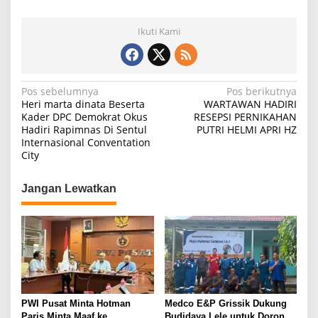
Ikuti Kami
N
Pos sebelumnya
Pos berikutnya
Heri marta dinata Beserta
WARTAWAN HADIRI
a
Kader DPC Demokrat Okus
RESEPSI PERNIKAHAN
Hadiri Rapimnas Di Sentul
PUTRI HELMI APRI HZ
v
Internasional Conventation
i
City
g
Jangan Lewatkan
a
s
i
p
o
s
PWI Pusat Minta Hotman
Medco E&P Grissik Dukung
Paris Minta Maaf ke
Budidaya Lele untuk Dorong