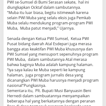
PWI se-Sumsel di Bumi Serasan sekate, hal ini
P
W
diungkapkan Ocktaf dalam sambutannya.
I
“Muba itu luar biasa, begitu istimewah karena
S
selain PWI Muba yang selalu eksis juga Pemkab
e
Muba selalu mendukung program-program PWI
-
Muba, Muba patut menjadi,” Ujarnya.
S
u
m
Senada dengan Ketua PWI Sumsel, Ketua PWI
s
Pusat bidang daerah Atal Esdepari juga merasa
e
bangga atas keaktifan PWI Muba khususnya dan
l
PWI Sumsel yang mensuport sepenuhnya program
PWI Muba, dalam sambutannya Atal merasa
bahwa baginya Muba adalah kampung halaman.
“Iya saya kalau ke Muba seperti ke kampung
halaman, juga program jurnalis desa yang
dicanangkan PWI Muba harusnya menjadi program
nasional”Pungkasnya.
Sementara itu, Plt. Bupati Musi Banyuasin Beni
Hernedi dalam sambuatannya menyampaikan
beberapa hal yang berkaitannya dengan peranan