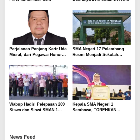
Wartawan, Tegaskan Martabat
Kemandirian Ekonomi
Pers Harus Dihormati
Masyarakat
Perjalanan Panjang Karir Uda
SMA Negeri 17 Palembang
Misral, dari Pegawai Honorer
Resmi Menjadi Sekolah
Hingga Mencapai Puncak
Model PM-KKA
Karir Jabatan Struktural
Eselon III
Wabup Hadiri Pelepasan 209
Kepala SMA Negeri 1
Siswa dan Siswi SMAN 1
Sembawa, TOREHKAN
Banyuasin III
BERBAGAI PENGHARGAAN
MEMBANGGAKAN Berkat
Inovasinya
News Feed