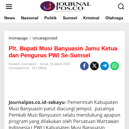
L
e
w
a
News
Nasional
Politik
Sumsel
Kriminal
Olahraga
t
i
k
Homepage
/
Uncategorized
P
e
l
k
Plt. Bupati Musi Banyuasin Jamu Ketua
t
o
.
n
dan Pengurus PWI Se-Sumsel
B
t
u
e
Redaksi Journalpos
Jumat, 16 Maret 2018
Uncategorized
913 Dilihat
p
n
a
t
i
M
u
s
Journalpos.co.id–sekayu-
Pemerintah Kabupaten
i
Musi Banyuasin patut diacungi jempol, pasalnya
B
Pemkab Musi Banyuasin selalu mendukung apapun
a
program yang dilakukan oleh Persatuan Wartawan
n
y
Indonesia ( PWI ) Kabupaten Musi Banyuasin