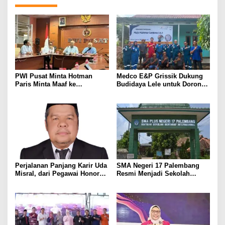
PWI Pusat Minta Hotman
Medco E&P Grissik Dukung
Paris Minta Maaf ke
Budidaya Lele untuk Dorong
Wartawan, Tegaskan Martabat
Kemandirian Ekonomi
Pers Harus Dihormati
Masyarakat
Perjalanan Panjang Karir Uda
SMA Negeri 17 Palembang
Misral, dari Pegawai Honorer
Resmi Menjadi Sekolah
Hingga Mencapai Puncak
Model PM-KKA
Karir Jabatan Struktural
Eselon III