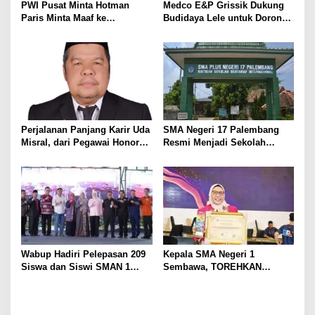
PWI Pusat Minta Hotman
Medco E&P Grissik Dukung
Paris Minta Maaf ke
Budidaya Lele untuk Dorong
Wartawan, Tegaskan Martabat
Kemandirian Ekonomi
Pers Harus Dihormati
Masyarakat
Perjalanan Panjang Karir Uda
SMA Negeri 17 Palembang
Misral, dari Pegawai Honorer
Resmi Menjadi Sekolah
Hingga Mencapai Puncak
Model PM-KKA
Karir Jabatan Struktural
Eselon III
Wabup Hadiri Pelepasan 209
Kepala SMA Negeri 1
Siswa dan Siswi SMAN 1
Sembawa, TOREHKAN
Banyuasin III
BERBAGAI PENGHARGAAN
MEMBANGGAKAN Berkat
Inovasinya