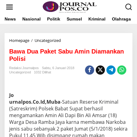
L
e
w
a
News
Nasional
Politik
Sumsel
Kriminal
Olahraga
t
i
k
Homepage
/
Uncategorized
B
e
a
k
Bawa Dua Paket Sabu Amin Diamankan
w
o
a
n
Polisi
D
t
u
e
Redaksi Journalpos
Sabtu, 6 Januari 2018
Uncategorized
1032 Dilihat
a
n
P
a
k
Jo
e
t
urnalpos.Co.Id,Muba
-Satuan Reserse Kriminal
S
(Satreskrim) Polsek Babat Supat berhasil
a
mengamankan Amin Ali Dapi Bin Ali Amsar (18)
b
Warga Desa Ramba Jaya karna membawa Narkoba
u
jenis sabu sebanyak 2 paket Jumat (5/1/2018) sekira
A
m
Pukul 11.45 Wib disimpang rumah makan