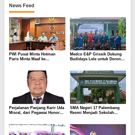
News Feed
PWI Pusat Minta Hotman
Medco E&P Grissik Dukung
Paris Minta Maaf ke
Budidaya Lele untuk Dorong
Wartawan, Tegaskan Martabat
Kemandirian Ekonomi
Pers Harus Dihormati
Masyarakat
Perjalanan Panjang Karir Uda
SMA Negeri 17 Palembang
Misral, dari Pegawai Honorer
Resmi Menjadi Sekolah
Hingga Mencapai Puncak
Model PM-KKA
Karir Jabatan Struktural
Eselon III