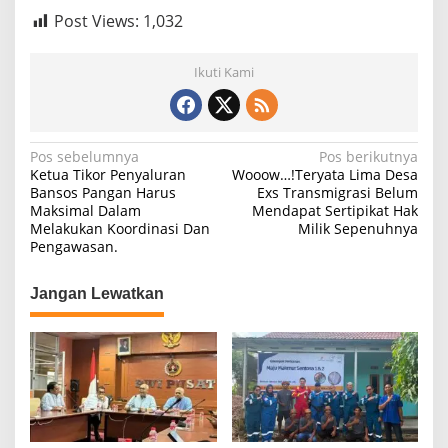
Post Views:
1,032
Ikuti Kami
N
Pos sebelumnya
Pos berikutnya
Ketua Tikor Penyaluran
Wooow…!Teryata Lima Desa
a
Bansos Pangan Harus
Exs Transmigrasi Belum
Maksimal Dalam
Mendapat Sertipikat Hak
v
Melakukan Koordinasi Dan
Milik Sepenuhnya
i
Pengawasan.
g
Jangan Lewatkan
a
s
i
p
o
s