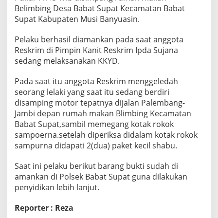
i
Belimbing Desa Babat Supat Kecamatan Babat
n
Supat Kabupaten Musi Banyuasin.
D
i
Pelaku berhasil diamankan pada saat anggota
a
m
Reskrim di Pimpin Kanit Reskrim Ipda Sujana
a
sedang melaksanakan KKYD.
n
k
Pada saat itu anggota Reskrim menggeledah
a
seorang lelaki yang saat itu sedang berdiri
n
P
disamping motor tepatnya dijalan Palembang-
o
Jambi depan rumah makan Blimbing Kecamatan
l
Babat Supat,sambil memegang kotak rokok
i
sampoerna.setelah diperiksa didalam kotak rokok
s
i
sampurna didapati 2(dua) paket kecil shabu.
Saat ini pelaku berikut barang bukti sudah di
amankan di Polsek Babat Supat guna dilakukan
penyidikan lebih lanjut.
Reporter : Reza