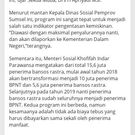
ini,”ujar Sekda Muba, Drs H Apriyadi MSi.
a
l
Menurut mantan Kepala Dinas Sosial Pemprov
D
Sumsel ini, program ini sangat tepat untuk menjadi
a
l
salah satu indikator pengentasan kemiskinan.
a
“Diawasi dengan maksimal penyalurannya nanti,
m
dan akan dilaporkan ke Kementerian Dalam
M
Negeri,”terangnya.
e
l
a
Sementara itu, Menteri Sosial Khofifah Indar
k
Parawansa mengatakan dari total 15,6 juta
u
penerima bansos rastra, mulai awal tahun 2018
k
akan bertransformasi menjadi 10 juta penerima
a
BPNT dan 5,6 juta penerima bansos rastra.
n
K
Selanjutnya pada tahun 2019 nanti penerima
o
bansos rastra sudah seluruhnya menjadi penerima
o
BPNT. Kedua program ini berbeda, namun
r
kesamaanya adalah tidak ada biaya tebus yang
d
i
harus dibayarkan sama sekali oleh penerima
n
manfaat.
a
s