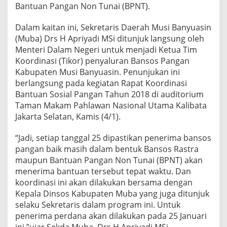
a
Bantuan Pangan Non Tunai (BPNT).
n
B
Dalam kaitan ini, Sekretaris Daerah Musi Banyuasin
a
(Muba) Drs H Apriyadi MSi ditunjuk langsung oleh
n
Menteri Dalam Negeri untuk menjadi Ketua Tim
s
o
Koordinasi (Tikor) penyaluran Bansos Pangan
s
Kabupaten Musi Banyuasin. Penunjukan ini
P
berlangsung pada kegiatan Rapat Koordinasi
a
Bantuan Sosial Pangan Tahun 2018 di auditorium
n
Taman Makam Pahlawan Nasional Utama Kalibata
g
a
Jakarta Selatan, Kamis (4/1).
n
H
“Jadi, setiap tanggal 25 dipastikan penerima bansos
a
pangan baik masih dalam bentuk Bansos Rastra
r
maupun Bantuan Pangan Non Tunai (BPNT) akan
u
s
menerima bantuan tersebut tepat waktu. Dan
M
koordinasi ini akan dilakukan bersama dengan
a
Kepala Dinsos Kabupaten Muba yang juga ditunjuk
k
selaku Sekretaris dalam program ini. Untuk
s
i
penerima perdana akan dilakukan pada 25 Januari
m