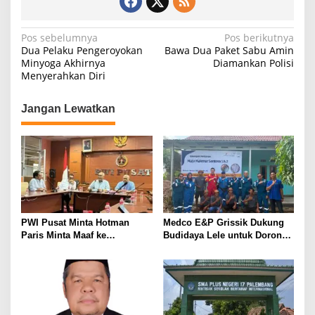
N
Pos sebelumnya
Pos berikutnya
Dua Pelaku Pengeroyokan
Bawa Dua Paket Sabu Amin
a
Minyoga Akhirnya
Diamankan Polisi
Menyerahkan Diri
v
i
Jangan Lewatkan
g
a
s
i
p
o
PWI Pusat Minta Hotman
Medco E&P Grissik Dukung
s
Paris Minta Maaf ke
Budidaya Lele untuk Dorong
Wartawan, Tegaskan Martabat
Kemandirian Ekonomi
Pers Harus Dihormati
Masyarakat