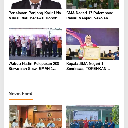
Perjalanan Panjang Karir Uda
SMA Negeri 17 Palembang
Misral, dari Pegawai Honorer
Resmi Menjadi Sekolah
Hingga Mencapai Puncak
Model PM-KKA
Karir Jabatan Struktural
Eselon III
Wabup Hadiri Pelepasan 209
Kepala SMA Negeri 1
Siswa dan Siswi SMAN 1
Sembawa, TOREHKAN
Banyuasin III
BERBAGAI PENGHARGAAN
MEMBANGGAKAN Berkat
Inovasinya
News Feed