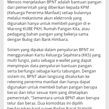
Mensos menjelaskan BPNT adalah bantuan pangan
i
dari pemerintah yang diberikan kepada KPM
D
a
(Keluarga Penerima Manfaat) setiap bulannya
n
melalui mekanisme akun elektronik yang
P
digunakan hanya untuk membeli pangan di e-
e
Warong KUBE PKH, Rumah Pangan Kita, atau
n
pedagang bahan pangan yang bekerja sama
g
a
dengan Bulog dan Bank Himbara.
w
a
Sistem yang dipakai dalam penyaluran BPNT ini
s
menggunakan Kartu Keluarga Sejahtera (KKS) yang
a
multi fungsi, yaitu sebagai e-wallet yang dapat
n
.
menyimpan data penyaluran bantuan pangan
serta berfungsi sebagai kartu tabungan. Dengan
sistem ini, BPNT akan langsung disalurkan ke
rekening penerima manfaat dan hanya dapat
digunakan untuk membeli bahan pangan berupa
beras dan telur sesuai item yang ditetapkan
pemerintah. “Sementara untuk BPNT akan berupa
telur dan beras. Dua komoditas ini dipilih
berdasarkan hasil survei Badan Pusat Statistik