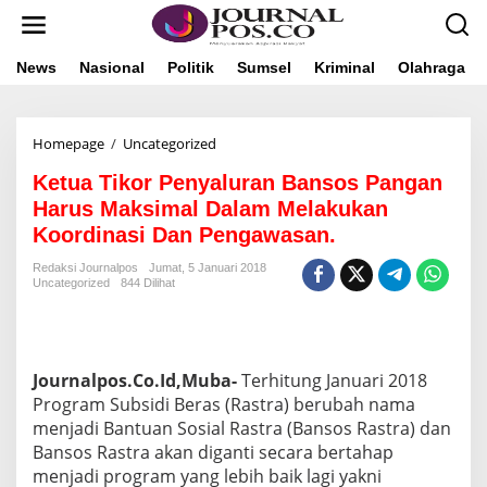
L
e
w
a
News
Nasional
Politik
Sumsel
Kriminal
Olahraga
t
i
k
Homepage
/
Uncategorized
K
e
e
k
Ketua Tikor Penyaluran Bansos Pangan
t
o
u
n
Harus Maksimal Dalam Melakukan
a
t
Koordinasi Dan Pengawasan.
T
e
i
n
Redaksi Journalpos
Jumat, 5 Januari 2018
k
Uncategorized
844 Dilihat
o
r
P
e
Journalpos.Co.Id,Muba-
n
Terhitung Januari 2018
y
Program Subsidi Beras (Rastra) berubah nama
a
menjadi Bantuan Sosial Rastra (Bansos Rastra) dan
l
Bansos Rastra akan diganti secara bertahap
u
menjadi program yang lebih baik lagi yakni
r