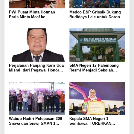
PWI Pusat Minta Hotman
Medco E&P Grissik Dukung
Paris Minta Maaf ke
Budidaya Lele untuk Dorong
Wartawan, Tegaskan Martabat
Kemandirian Ekonomi
Pers Harus Dihormati
Masyarakat
Perjalanan Panjang Karir Uda
SMA Negeri 17 Palembang
Misral, dari Pegawai Honorer
Resmi Menjadi Sekolah
Hingga Mencapai Puncak
Model PM-KKA
Karir Jabatan Struktural
Eselon III
Wabup Hadiri Pelepasan 209
Kepala SMA Negeri 1
Siswa dan Siswi SMAN 1
Sembawa, TOREHKAN
Banyuasin III
BERBAGAI PENGHARGAAN
MEMBANGGAKAN Berkat