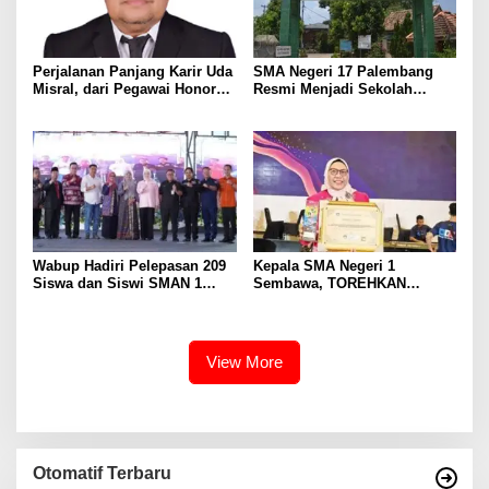
Perjalanan Panjang Karir Uda
SMA Negeri 17 Palembang
Misral, dari Pegawai Honorer
Resmi Menjadi Sekolah
Hingga Mencapai Puncak
Model PM-KKA
Karir Jabatan Struktural
Eselon III
Wabup Hadiri Pelepasan 209
Kepala SMA Negeri 1
Siswa dan Siswi SMAN 1
Sembawa, TOREHKAN
Banyuasin III
BERBAGAI PENGHARGAAN
MEMBANGGAKAN Berkat
Inovasinya
View More
Otomatif Terbaru