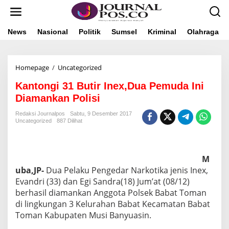
L
e
w
a
News
Nasional
Politik
Sumsel
Kriminal
Olahraga
t
i
k
Homepage
/
Uncategorized
K
e
a
k
Kantongi 31 Butir Inex,Dua Pemuda Ini
n
o
t
n
Diamankan Polisi
o
t
n
e
Redaksi Journalpos
Sabtu, 9 Desember 2017
Uncategorized
887 Dilihat
g
n
i
3
1
M
B
u
uba,JP-
Dua Pelaku Pengedar Narkotika jenis Inex,
t
Evandri (33) dan Egi Sandra(18) Jum’at (08/12)
i
berhasil diamankan Anggota Polsek Babat Toman
r
di lingkungan 3 Kelurahan Babat Kecamatan Babat
I
Toman Kabupaten Musi Banyuasin.
n
e