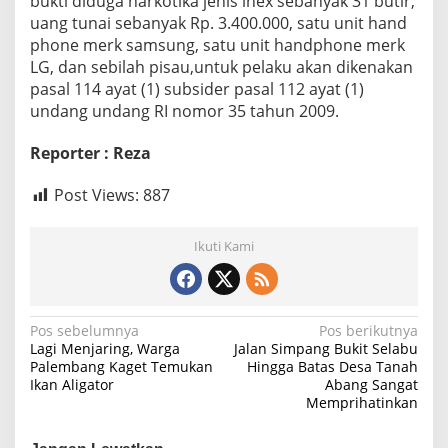
bukti diduga narkotika jenis inex sebanyak 31 butir,
l
uang tunai sebanyak Rp. 3.400.000, satu unit hand
i
phone merk samsung, satu unit handphone merk
s
i
LG, dan sebilah pisau,untuk pelaku akan dikenakan
pasal 114 ayat (1) subsider pasal 112 ayat (1)
undang undang RI nomor 35 tahun 2009.
Reporter : Reza
Post Views:
887
Ikuti Kami
N
Pos sebelumnya
Pos berikutnya
Lagi Menjaring, Warga
Jalan Simpang Bukit Selabu
a
Palembang Kaget Temukan
Hingga Batas Desa Tanah
Ikan Aligator
Abang Sangat
v
Memprihatinkan
i
g