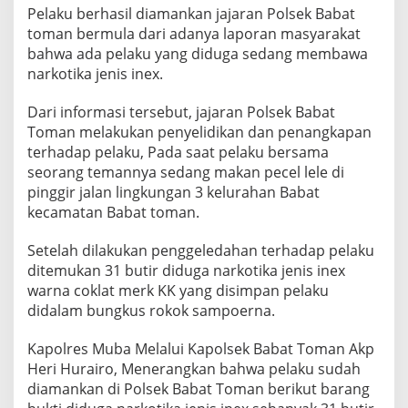
x
Pelaku berhasil diamankan jajaran Polsek Babat
,
toman bermula dari adanya laporan masyarakat
D
bahwa ada pelaku yang diduga sedang membawa
u
narkotika jenis inex.
a
P
e
Dari informasi tersebut, jajaran Polsek Babat
m
Toman melakukan penyelidikan dan penangkapan
u
terhadap pelaku, Pada saat pelaku bersama
d
seorang temannya sedang makan pecel lele di
a
I
pinggir jalan lingkungan 3 kelurahan Babat
n
kecamatan Babat toman.
i
D
Setelah dilakukan penggeledahan terhadap pelaku
i
ditemukan 31 butir diduga narkotika jenis inex
a
m
warna coklat merk KK yang disimpan pelaku
a
didalam bungkus rokok sampoerna.
n
k
Kapolres Muba Melalui Kapolsek Babat Toman Akp
a
Heri Hurairo, Menerangkan bahwa pelaku sudah
n
P
diamankan di Polsek Babat Toman berikut barang
o