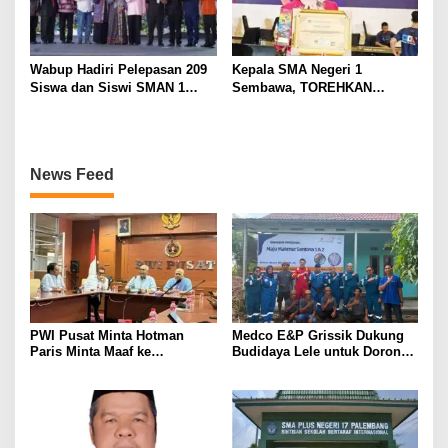
Wabup Hadiri Pelepasan 209
Kepala SMA Negeri 1
Siswa dan Siswi SMAN 1
Sembawa, TOREHKAN
Banyuasin III
BERBAGAI PENGHARGAAN
MEMBANGGAKAN Berkat
Inovasinya
News Feed
PWI Pusat Minta Hotman
Medco E&P Grissik Dukung
Paris Minta Maaf ke
Budidaya Lele untuk Dorong
Wartawan, Tegaskan Martabat
Kemandirian Ekonomi
Pers Harus Dihormati
Masyarakat