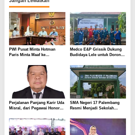
Jangan Lewatkan
a
s
i
p
o
s
PWI Pusat Minta Hotman
Medco E&P Grissik Dukung
Paris Minta Maaf ke
Budidaya Lele untuk Dorong
Wartawan, Tegaskan Martabat
Kemandirian Ekonomi
Pers Harus Dihormati
Masyarakat
Perjalanan Panjang Karir Uda
SMA Negeri 17 Palembang
Misral, dari Pegawai Honorer
Resmi Menjadi Sekolah
Hingga Mencapai Puncak
Model PM-KKA
Karir Jabatan Struktural
Eselon III