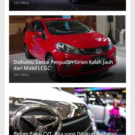
318 Dilihat
Daihatsu Santai Penjualan Sirion Kalah Jauh
dari Mobil LCGC
289 Dilihat
Belum Pakai CVT, Apa yang Ditakuti Daihatsu