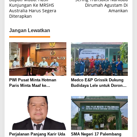
a
Kunjungan Ke MRSHS
Dirumah Agustam Di
Australia Harus Segera
Amankan
v
Diterapkan
i
g
Jangan Lewatkan
a
s
i
p
o
s
PWI Pusat Minta Hotman
Medco E&P Grissik Dukung
Paris Minta Maaf ke
Budidaya Lele untuk Dorong
Wartawan, Tegaskan Martabat
Kemandirian Ekonomi
Pers Harus Dihormati
Masyarakat
Perjalanan Panjang Karir Uda
SMA Negeri 17 Palembang