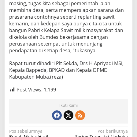
masing, tugas kita sebagai pemerintah ialah
membina desa, serta mempersiapkan sarana dan
prasarana contohnya seperti replanting sawit
kemarin, dan kedepan saya punya cita-cita untuk
bangun Pabrik Kelapa Sawit milik masyarakat dan
dikelola oleh Bumdes bekerjasama dengan
perusahaan setempat untuk menunjang
pendapatan di setiap desa, “tukasnya.
Rapat turut dihadiri Plt Sekda, Drs H Apriyadi MSi,
Kepala Bappeda, BPKAD dan Kepala DPMD
Kabupaten Muba.(reza)
Post Views:
1,199
Ikuti Kami
N
Pos sebelumnya
Pos berikutnya
Bupati Muba: Hasil
Sering Transaksi Narkoba