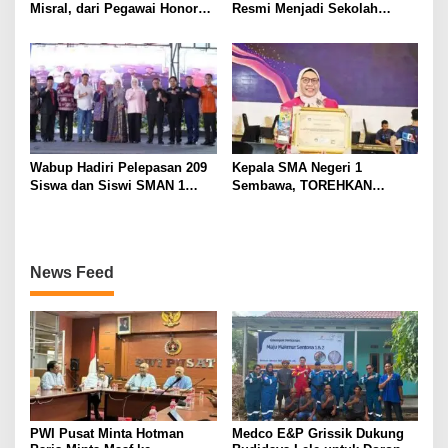
Misral, dari Pegawai Honorer
Resmi Menjadi Sekolah
Hingga Mencapai Puncak
Model PM-KKA
Karir Jabatan Struktural
Eselon III
Wabup Hadiri Pelepasan 209
Kepala SMA Negeri 1
Siswa dan Siswi SMAN 1
Sembawa, TOREHKAN
Banyuasin III
BERBAGAI PENGHARGAAN
MEMBANGGAKAN Berkat
Inovasinya
News Feed
PWI Pusat Minta Hotman
Medco E&P Grissik Dukung