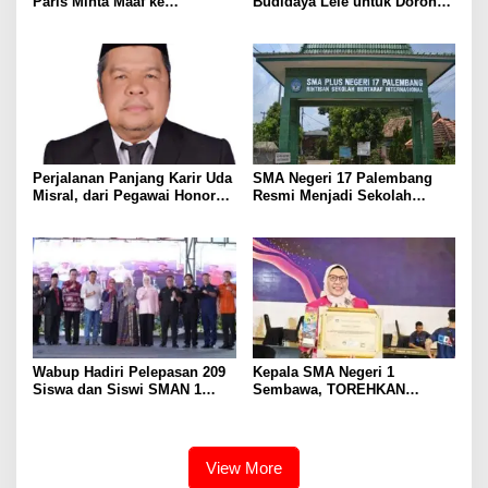
Paris Minta Maaf ke
Budidaya Lele untuk Dorong
Wartawan, Tegaskan Martabat
Kemandirian Ekonomi
Pers Harus Dihormati
Masyarakat
Perjalanan Panjang Karir Uda
SMA Negeri 17 Palembang
Misral, dari Pegawai Honorer
Resmi Menjadi Sekolah
Hingga Mencapai Puncak
Model PM-KKA
Karir Jabatan Struktural
Eselon III
Wabup Hadiri Pelepasan 209
Kepala SMA Negeri 1
Siswa dan Siswi SMAN 1
Sembawa, TOREHKAN
Banyuasin III
BERBAGAI PENGHARGAAN
MEMBANGGAKAN Berkat
Inovasinya
View More