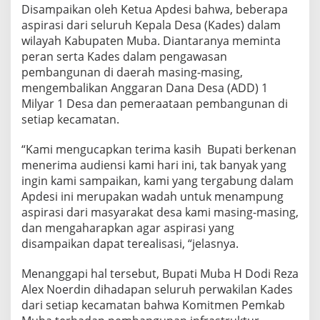
r
Disampaikan oleh Ketua Apdesi bahwa, beberapa
a
aspirasi dari seluruh Kepala Desa (Kades) dalam
s
wilayah Kabupaten Muba. Diantaranya meminta
i
peran serta Kades dalam pengawasan
k
e
pembangunan di daerah masing-masing,
B
mengembalikan Anggaran Dana Desa (ADD) 1
u
Milyar 1 Desa dan pemeraataan pembangunan di
p
setiap kecamatan.
a
t
i
“Kami mengucapkan terima kasih Bupati berkenan
menerima audiensi kami hari ini, tak banyak yang
ingin kami sampaikan, kami yang tergabung dalam
Apdesi ini merupakan wadah untuk menampung
aspirasi dari masyarakat desa kami masing-masing,
dan mengaharapkan agar aspirasi yang
disampaikan dapat terealisasi, “jelasnya.
Menanggapi hal tersebut, Bupati Muba H Dodi Reza
Alex Noerdin dihadapan seluruh perwakilan Kades
dari setiap kecamatan bahwa Komitmen Pemkab