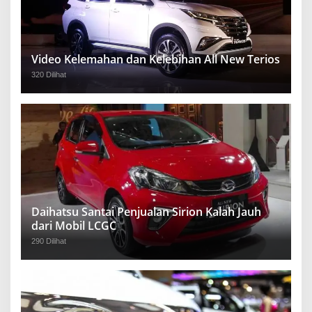
Video Kelemahan dan Kelebihan All New Terios
320 Dilihat
Daihatsu Santai Penjualan Sirion Kalah Jauh
dari Mobil LCGC
290 Dilihat