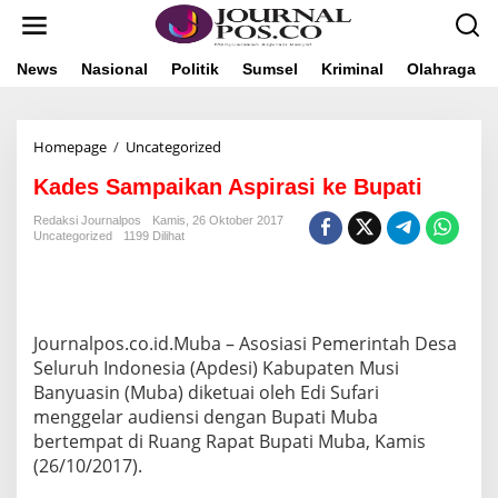
L
e
w
a
News
Nasional
Politik
Sumsel
Kriminal
Olahraga
t
i
k
Homepage
/
Uncategorized
K
e
a
k
Kades Sampaikan Aspirasi ke Bupati
d
o
e
n
Redaksi Journalpos
Kamis, 26 Oktober 2017
s
t
Uncategorized
1199 Dilihat
S
e
a
n
m
p
a
Journalpos.co.id.Muba – Asosiasi Pemerintah Desa
i
Seluruh Indonesia (Apdesi) Kabupaten Musi
k
a
Banyuasin (Muba) diketuai oleh Edi Sufari
n
menggelar audiensi dengan Bupati Muba
A
bertempat di Ruang Rapat Bupati Muba, Kamis
s
(26/10/2017).
p
i