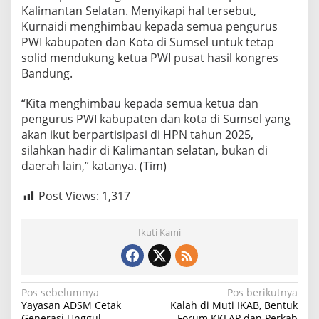
l
Kalimantan Selatan. Menyikapi hal tersebut,
a
Kurnaidi menghimbau kepada semua pengurus
t
PWI kabupaten dan Kota di Sumsel untuk tetap
a
solid mendukung ketua PWI pusat hasil kongres
n
Bandung.
“Kita menghimbau kepada semua ketua dan
pengurus PWI kabupaten dan kota di Sumsel yang
akan ikut berpartisipasi di HPN tahun 2025,
silahkan hadir di Kalimantan selatan, bukan di
daerah lain,” katanya. (Tim)
Post Views:
1,317
Ikuti Kami
N
Pos sebelumnya
Pos berikutnya
Yayasan ADSM Cetak
Kalah di Muti IKAB, Bentuk
a
Generasi Unggul
Forum KKLAP dan Perkab