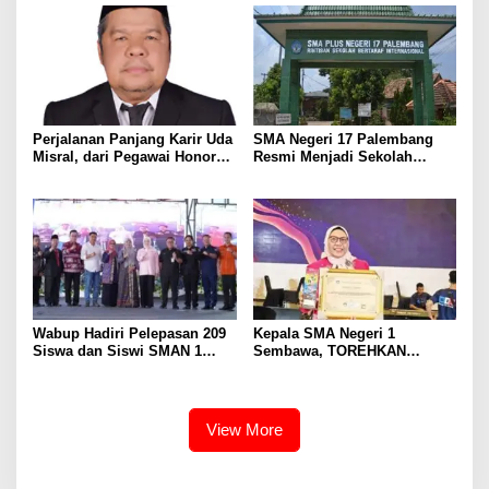
Perjalanan Panjang Karir Uda
SMA Negeri 17 Palembang
Misral, dari Pegawai Honorer
Resmi Menjadi Sekolah
Hingga Mencapai Puncak
Model PM-KKA
Karir Jabatan Struktural
Eselon III
Wabup Hadiri Pelepasan 209
Kepala SMA Negeri 1
Siswa dan Siswi SMAN 1
Sembawa, TOREHKAN
Banyuasin III
BERBAGAI PENGHARGAAN
MEMBANGGAKAN Berkat
Inovasinya
View More