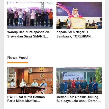
Karir Jabatan Struktural
Eselon III
Wabup Hadiri Pelepasan 209
Kepala SMA Negeri 1
Siswa dan Siswi SMAN 1
Sembawa, TOREHKAN
Banyuasin III
BERBAGAI PENGHARGAAN
MEMBANGGAKAN Berkat
Inovasinya
News Feed
PWI Pusat Minta Hotman
Medco E&P Grissik Dukung
Paris Minta Maaf ke
Budidaya Lele untuk Dorong
Wartawan, Tegaskan Martabat
Kemandirian Ekonomi
Pers Harus Dihormati
Masyarakat