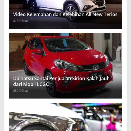
Video Kelemahan dan Kelebihan All New Terios
318 Dilihat
Daihatsu Santai Penjualan Sirion Kalah Jauh
dari Mobil LCGC
289 Dilihat