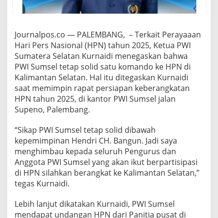
s
k
a
n
Journalpos.co — PALEMBANG, – Terkait Perayaaan
H
Hari Pers Nasional (HPN) tahun 2025, Ketua PWI
P
Sumatera Selatan Kurnaidi menegaskan bahwa
N
2
PWI Sumsel tetap solid satu komando ke HPN di
0
Kalimantan Selatan. Hal itu ditegaskan Kurnaidi
2
saat memimpin rapat persiapan keberangkatan
5
HPN tahun 2025, di kantor PWI Sumsel jalan
d
Supeno, Palembang.
i
K
a
“Sikap PWI Sumsel tetap solid dibawah
l
kepemimpinan Hendri CH. Bangun. Jadi saya
i
menghimbau kepada seluruh Pengurus dan
m
Anggota PWI Sumsel yang akan ikut berpartisipasi
a
n
di HPN silahkan berangkat ke Kalimantan Selatan,”
t
tegas Kurnaidi.
a
n
Lebih lanjut dikatakan Kurnaidi, PWI Sumsel
S
mendapat undangan HPN dari Panitia pusat di
e