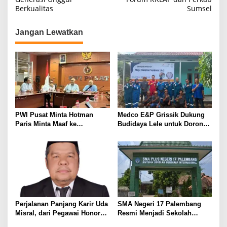
Berkualitas
Sumsel
v
i
Jangan Lewatkan
g
a
s
i
p
o
PWI Pusat Minta Hotman
Medco E&P Grissik Dukung
s
Paris Minta Maaf ke
Budidaya Lele untuk Dorong
Wartawan, Tegaskan Martabat
Kemandirian Ekonomi
Pers Harus Dihormati
Masyarakat
Perjalanan Panjang Karir Uda
SMA Negeri 17 Palembang
Misral, dari Pegawai Honorer
Resmi Menjadi Sekolah
Hingga Mencapai Puncak
Model PM-KKA