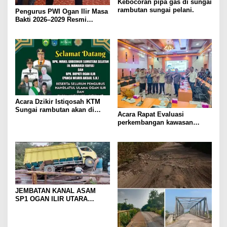
Kebocoran pipa gas di sungai
rambutan sungai pelani.
Pengurus PWI Ogan Ilir Masa
Bakti 2026–2029 Resmi
Dilantik, Siap Perkuat
Profesionalisme Wartawan
Acara Dzikir Istiqosah KTM
Sungai rambutan akan di
Acara Rapat Evaluasi
hadiri Wakil gubernur
perkembangan kawasan
Sumatra Selatan dan Bupati
transmigrasi parit rambutan
ogan ilir
kabupaten ogan ilir, sumsel
tahun 2023
JEMBATAN KANAL ASAM
SP1 OGAN ILIR UTARA
AMRUK