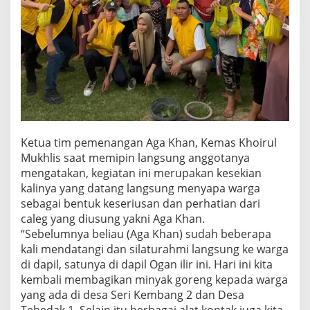
a
n
T
i
m
B
l
u
s
u
k
Ketua tim pemenangan Aga Khan, Kemas Khoirul
a
Mukhlis saat memipin langsung anggotanya
n
mengatakan, kegiatan ini merupakan kesekian
kalinya yang datang langsung menyapa warga
sebagai bentuk keseriusan dan perhatian dari
caleg yang diusung yakni Aga Khan.
“Sebelumnya beliau (Aga Khan) sudah beberapa
kali mendatangi dan silaturahmi langsung ke warga
di dapil, satunya di dapil Ogan ilir ini. Hari ini kita
kembali membagikan minyak goreng kepada warga
yang ada di desa Seri Kembang 2 dan Desa