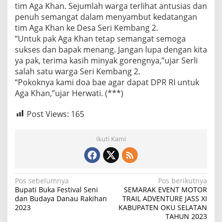
tim Aga Khan. Sejumlah warga terlihat antusias dan
penuh semangat dalam menyambut kedatangan
tim Aga Khan ke Desa Seri Kembang 2.
“Untuk pak Aga Khan tetap semangat semoga
sukses dan bapak menang. Jangan lupa dengan kita
ya pak, terima kasih minyak gorengnya,”ujar Serli
salah satu warga Seri Kembang 2.
“Pokoknya kami doa bae agar dapat DPR RI untuk
Aga Khan,”ujar Herwati. (***)
Post Views:
165
Ikuti Kami
N
Pos sebelumnya
Pos berikutnya
Bupati Buka Festival Seni
SEMARAK EVENT MOTOR
a
dan Budaya Danau Rakihan
TRAIL ADVENTURE JASS XI
2023
KABUPATEN OKU SELATAN
v
TAHUN 2023