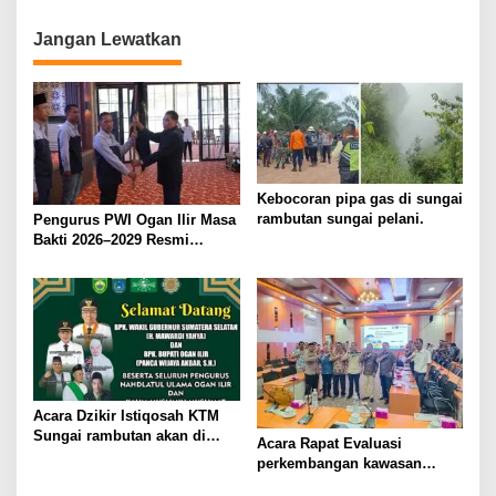
i
g
Jangan Lewatkan
a
s
i
p
o
Kebocoran pipa gas di sungai
s
rambutan sungai pelani.
Pengurus PWI Ogan Ilir Masa
Bakti 2026–2029 Resmi
Dilantik, Siap Perkuat
Profesionalisme Wartawan
Acara Dzikir Istiqosah KTM
Sungai rambutan akan di
Acara Rapat Evaluasi
hadiri Wakil gubernur
perkembangan kawasan
Sumatra Selatan dan Bupati
transmigrasi parit rambutan
ogan ilir