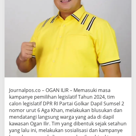
g
a
n
I
l
i
r
A
g
a
k
h
a
n
C
a
Journalpos.co – OGAN ILIR – Memasuki masa
l
e
kampanye pemilihan legislatif Tahun 2024, tim
g
calon legislatif DPR RI Partai Golkar Dapil Sumsel 2
D
nomor urut 6 Aga Khan, melakukan blusukan dan
P
mendatangi langsung warga yang ada di dapil
R
R
kawasan Ogan Ilir. Tim yang dibentuk sejak setahun
I
yang lalu ini, melakukan sosialisasi dan kampanye
P