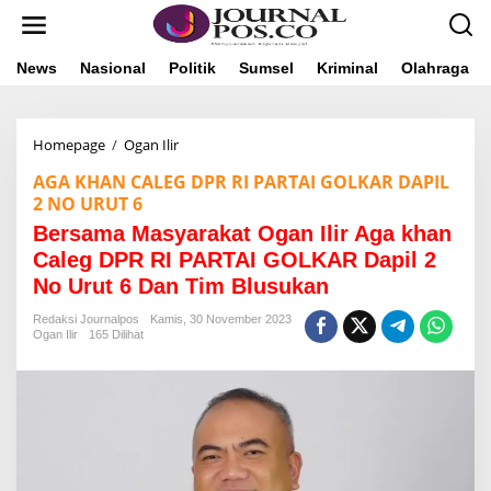
L
e
w
a
News
Nasional
Politik
Sumsel
Kriminal
Olahraga
t
i
k
Homepage
/
Ogan Ilir
B
e
e
k
AGA KHAN CALEG DPR RI PARTAI GOLKAR DAPIL
r
o
2 NO URUT 6
s
n
a
t
Bersama Masyarakat Ogan Ilir Aga khan
m
e
Caleg DPR RI PARTAI GOLKAR Dapil 2
a
n
M
No Urut 6 Dan Tim Blusukan
a
Redaksi Journalpos
Kamis, 30 November 2023
s
Ogan Ilir
165 Dilihat
y
a
r
a
k
a
t
O