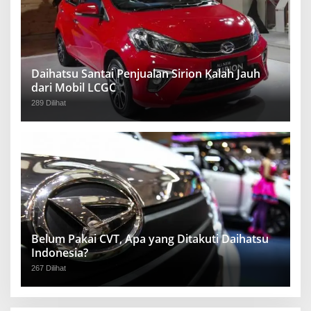
Daihatsu Santai Penjualan Sirion Kalah Jauh
dari Mobil LCGC
289 Dilihat
Belum Pakai CVT, Apa yang Ditakuti Daihatsu
Indonesia?
267 Dilihat