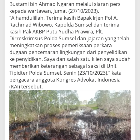
n
Bustami bin Ahmad Ngaran melalui siaran pers
c
kepada wartawan, Jumat (27/10/2023).
e
“Alhamdulillah. Terima kasih Bapak Irjen Pol A.
m
Rachmad Wibowo, Kapolda Sumsel dan terima
a
kasih Pak AKBP Putu Yudha Prawira, Plt.
r
a
Dirreskrimsus Polda Sumsel dan jajaran yang telah
n
meningkatkan proses pemeriksaan perkara
A
dugaan pencemaran lingkungan dari penyelidikan
k
ke penyidikan. Saya dan salah satu klien saya sudah
i
b
memberikan keterangan sebagai saksi di Unit
a
Tipidter Polda Sumsel, Senin (23/10/2023),” kata
t
pengacara anggota Kongres Advokat Indonesia
L
(KAI) tersebut.
i
m
b
a
h
M
i
n
y
a