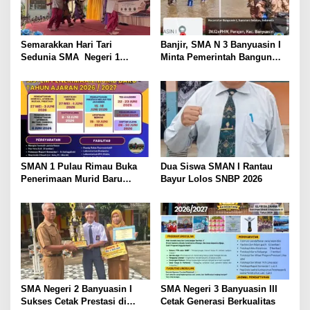
i
p
o
Semarakkan Hari Tari
Banjir, SMA N 3 Banyuasin I
s
Sedunia SMA Negeri 1
Minta Pemerintah Bangun
Banyuasin II dengan
Tanggul
Penampilan Kreatif dan
Penuh Budaya
SMAN 1 Pulau Rimau Buka
Dua Siswa SMAN I Rantau
Penerimaan Murid Baru
Bayur Lolos SNBP 2026
Tahun Ajaran 2026/2027
SMA Negeri 2 Banyuasin I
SMA Negeri 3 Banyuasin III
Sukses Cetak Prestasi di
Cetak Generasi Berkualitas