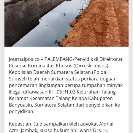
l
T
i
n
g
k
a
t
k
a
n
Journalpos.co – PALEMBANG-Penyidik di Direktorat
k
Reserse Kriminalitas Khusus (Dirreskrimsus)
e
Kepolisian Daerah Sumatera Selatan (Polda
P
e
Sumsel) telah menaikkan status perkara dugaan
n
pencemaran lingkungan berupa tumpahan minyak
y
illegal di kawasan RT. 06 RT.02 Kelurahan Talang
i
Keramat Kecamatan Talang Kelapa Kabupaten
d
i
Banyuasin, Sumatera Selatan dari penyelidikan ke
k
penyidikan.
a
n
Kepastian itu disampaikan oleh advokat Afdhal
P
Azmi Jambak, kuasa hukum ahli waris Drs. H.
e