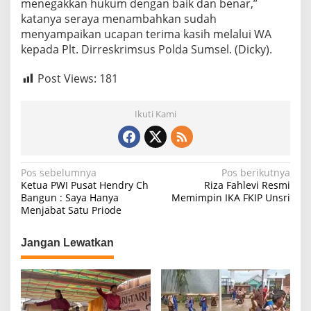
menegakkan hukum dengan baik dan benar,”
katanya seraya menambahkan sudah
menyampaikan ucapan terima kasih melalui WA
kepada Plt. Dirreskrimsus Polda Sumsel. (Dicky).
Post Views:
181
Ikuti Kami
N
Pos sebelumnya
Pos berikutnya
Ketua PWI Pusat Hendry Ch
Riza Fahlevi Resmi
a
Bangun : Saya Hanya
Memimpin IKA FKIP Unsri
Menjabat Satu Priode
v
i
Jangan Lewatkan
g
a
s