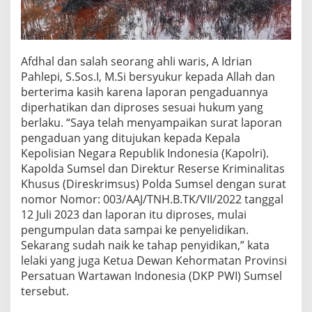
k
d
i
T
a
Afdhal dan salah seorang ahli waris, A Idrian
l
Pahlepi, S.Sos.I, M.Si bersyukur kepada Allah dan
a
berterima kasih karena laporan pengaduannya
n
diperhatikan dan diproses sesuai hukum yang
g
berlaku. “Saya telah menyampaikan surat laporan
K
e
pengaduan yang ditujukan kepada Kepala
r
Kepolisian Negara Republik Indonesia (Kapolri).
a
Kapolda Sumsel dan Direktur Reserse Kriminalitas
m
Khusus (Direskrimsus) Polda Sumsel dengan surat
a
t
nomor Nomor: 003/AAJ/TNH.B.TK/VII/2022 tanggal
B
12 Juli 2023 dan laporan itu diproses, mulai
a
pengumpulan data sampai ke penyelidikan.
n
Sekarang sudah naik ke tahap penyidikan,” kata
y
lelaki yang juga Ketua Dewan Kehormatan Provinsi
u
a
Persatuan Wartawan Indonesia (DKP PWI) Sumsel
s
tersebut.
i
n