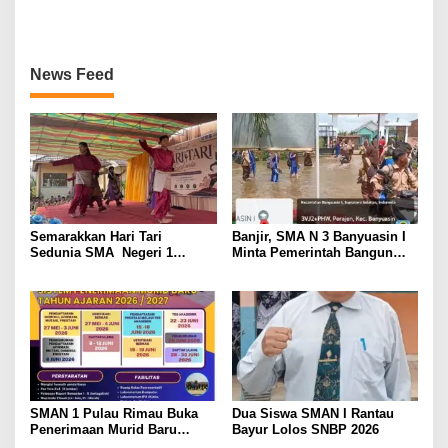
Tingkat Propinsi Sumsel
News Feed
Semarakkan Hari Tari
Banjir, SMA N 3 Banyuasin I
Sedunia SMA Negeri 1
Minta Pemerintah Bangun
Banyuasin II dengan
Tanggul
Penampilan Kreatif dan
Penuh Budaya
SMAN 1 Pulau Rimau Buka
Dua Siswa SMAN I Rantau
Penerimaan Murid Baru
Bayur Lolos SNBP 2026
Tahun Ajaran 2026/2027