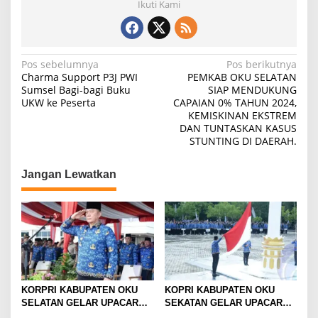
Ikuti Kami
n
t
o
r
K
N
Pos sebelumnya
Pos berikutnya
e
Charma Support P3J PWI
PEMKAB OKU SELATAN
a
j
Sumsel Bagi-bagi Buku
SIAP MENDUKUNG
a
UKW ke Peserta
CAPAIAN 0% TAHUN 2024,
v
k
KEMISKINAN EKSTREM
i
s
DAN TUNTASKAN KASUS
a
STUNTING DI DAERAH.
g
a
n
a
Jangan Lewatkan
T
s
i
n
i
g
p
g
i
o
S
s
u
m
KORPRI KABUPATEN OKU
KOPRI KABUPATEN OKU
a
SELATAN GELAR UPACARA
SEKATAN GELAR UPACARA
t
PERINGATAN KE -53 TAHUN
HUT KOPRI KE -53 Tahun
e