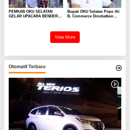
PEMKAB OKU SELATAN
Bupati OKU Selatan Popo Ali
GELAR UPACARA BENDERA
B. Commerce Dinobatkan
PERINGATAN HARI
Birokrat Peduli Pers oleh PWI
PENDIDIKAN NASIONAL
Sumsel
TAHUN 2024.
View More
Otomatif Terbaru