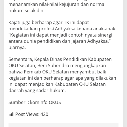
m
menanamkan nilai-nilai kejujuran dan norma
b
hukum sejak dini.
i
n
Kajati juga berharap agar TK ini dapat
a
mendekatkan profesi Adhyaksa kepada anak-anak.
A
d
“Kegiatan ini dapat menjadi contoh nyata sinergi
h
antara dunia pendidikan dan jajaran Adhyaksa,”
y
ujarnya.
a
k
Sementara, Kepala Dinas Pendidikan Kabupaten
s
a
OKU Selatan, Beni Suhendro mengungkapkan
M
bahwa Pemkab OKU Selatan menyambut baik
u
kegiatan ini dan berharap agar apa yang dilakukan
a
ini dapat menjadikan Kabupaten OKU Selatan
r
daerah yang sadar hukum.
a
d
u
Sumber : kominfo OKUS
a
D
Post Views:
420
i
K
a