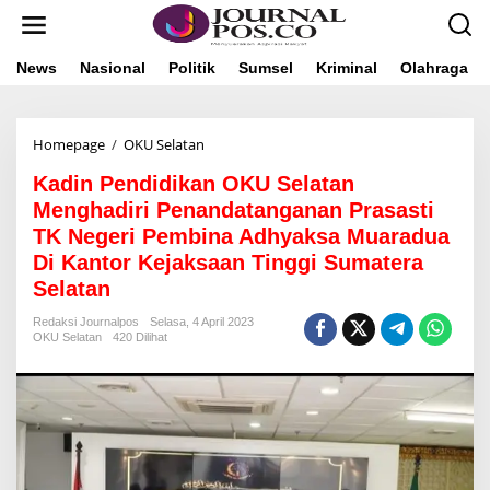
L
e
w
a
News
Nasional
Politik
Sumsel
Kriminal
Olahraga
t
i
k
Homepage
/
OKU Selatan
K
e
a
k
Kadin Pendidikan OKU Selatan
d
o
i
n
Menghadiri Penandatanganan Prasasti
n
t
TK Negeri Pembina Adhyaksa Muaradua
P
e
Di Kantor Kejaksaan Tinggi Sumatera
e
n
n
Selatan
d
i
Redaksi Journalpos
Selasa, 4 April 2023
OKU Selatan
420 Dilihat
d
i
k
a
n
O
K
U