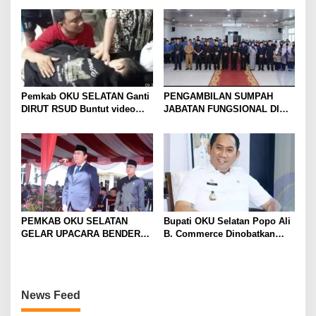
2024
2024
r
a
S
e
l
a
t
Pemkab OKU SELATAN Ganti
PENGAMBILAN SUMPAH
a
DIRUT RSUD Buntut video
JABATAN FUNGSIONAL DI
n
keluhan pasien
LINGKUNGAN PEMKAB OKU
SELATAN 2024
PEMKAB OKU SELATAN
Bupati OKU Selatan Popo Ali
GELAR UPACARA BENDERA
B. Commerce Dinobatkan
PERINGATAN HARI
Birokrat Peduli Pers oleh PWI
PENDIDIKAN NASIONAL
Sumsel
TAHUN 2024.
News Feed