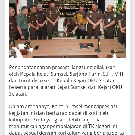
a
n
g
a
n
a
n
P
r
a
s
a
Penandatanganan prasasti langsung dilakukan
s
oleh Kepala Kejati Sumsel, Sarjono Turin, S.H., M.H.,
t
i
dan turut disaksikan Kepala Kejari OKU Selatan
T
beserta para jajaran Kejati Sumsel dan Kejari OKU
K
Selatan.
N
e
Dalam arahannya, Kajati Sumsel mengapresiasi
g
e
kegiatan ini dan berharap dapat diikuti oleh
r
kabupaten/kota yang lain, lebih lanjut, ia
i
menuturkan agar pembelajaran di TK Negeri ini
P
dapat sesuai dengan kurikulum yang berlaku serta
e