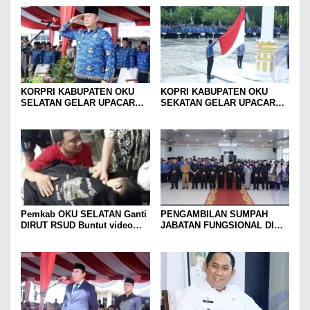
KORPRI KABUPATEN OKU
KOPRI KABUPATEN OKU
SELATAN GELAR UPACARA
SEKATAN GELAR UPACARA
PERINGATAN KE -53 TAHUN
HUT KOPRI KE -53 Tahun
2024
2024
Pemkab OKU SELATAN Ganti
PENGAMBILAN SUMPAH
DIRUT RSUD Buntut video
JABATAN FUNGSIONAL DI
keluhan pasien
LINGKUNGAN PEMKAB OKU
SELATAN 2024