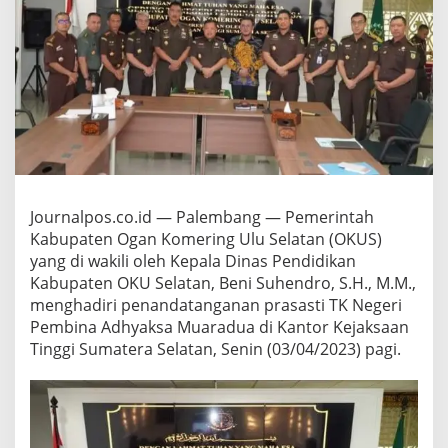
S
e
l
a
t
a
n
M
e
n
g
h
Journalpos.co.id — Palembang — Pemerintah
a
Kabupaten Ogan Komering Ulu Selatan (OKUS)
d
yang di wakili oleh Kepala Dinas Pendidikan
i
r
Kabupaten OKU Selatan, Beni Suhendro, S.H., M.M.,
i
menghadiri penandatanganan prasasti TK Negeri
P
Pembina Adhyaksa Muaradua di Kantor Kejaksaan
e
Tinggi Sumatera Selatan, Senin (03/04/2023) pagi.
n
a
n
d
a
t