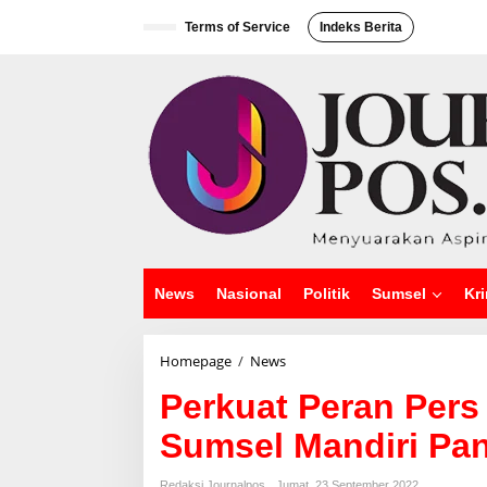
L
e
Terms of Service
Indeks Berita
w
a
t
i
k
e
k
o
n
t
e
n
News
Nasional
Politik
Sumsel
Kri
Homepage
/
News
P
e
Perkuat Peran Per
r
k
Sumsel Mandiri Pa
u
a
t
Redaksi Journalpos
Jumat, 23 September 2022