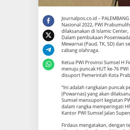
n
S
u
Journalpos.co.id – PALEMBANG 
m
Nasional 2022, PWI Prabumuli
s
e
dilaksanakan di Islamic Center
l
Dalam pembukaan Poseniwada 
M
Mewarnai (Paud, TK, SD) dan 
a
cabang olahraga.
n
d
i
Ketua PWI Provinsi Sumsel H F
r
menuju puncak HUT ke-76 PWI d
i
disuport Pemerintah Kota Prab
P
a
“Ini adalah rangkaian puncak 
n
g
(Powarnas) yang akan dilaksana
a
Sumsel mensuport kegiatan PW
n
dalam rangka memperingati HPN
Kantor PWI Sumsel Jalan Supen
Firdaus mengatakan, dengan t