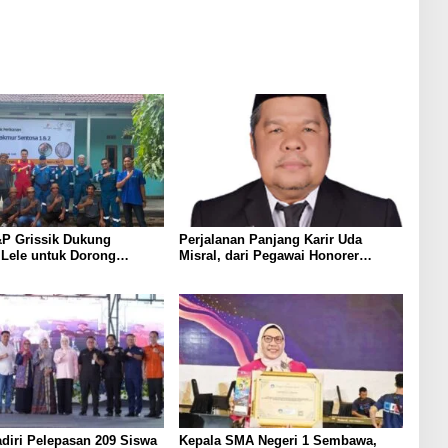
Berkat Inovasinya
P Grissik Dukung
Perjalanan Panjang Karir Uda
 Lele untuk Dorong
Misral, dari Pegawai Honorer
ian Ekonomi Masyarakat
Hingga Mencapai Puncak Karir
Jabatan Struktural Eselon III
diri Pelepasan 209 Siswa
Kepala SMA Negeri 1 Sembawa,