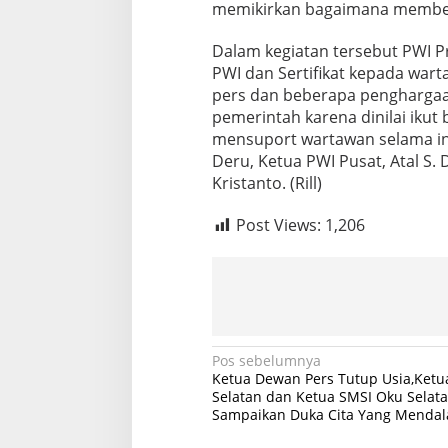
memikirkan bagaimana memben
Dalam kegiatan tersebut PWI 
PWI dan Sertifikat kepada war
pers dan beberapa penghargaa
pemerintah karena dinilai iku
mensuport wartawan selama in
Deru, Ketua PWI Pusat, Atal S.
Kristanto. (Rill)
Post Views:
1,206
N
Pos sebelumnya
Ketua Dewan Pers Tutup Usia,Ket
a
Selatan dan Ketua SMSI Oku Selat
Sampaikan Duka Cita Yang Menda
v