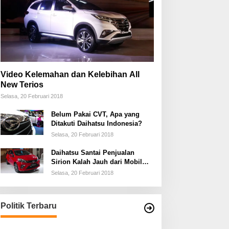
Video Kelemahan dan Kelebihan All
New Terios
Selasa, 20 Februari 2018
Belum Pakai CVT, Apa yang
Ditakuti Daihatsu Indonesia?
Selasa, 20 Februari 2018
Daihatsu Santai Penjualan
Sirion Kalah Jauh dari Mobil
LCGC
Selasa, 20 Februari 2018
Politik Terbaru