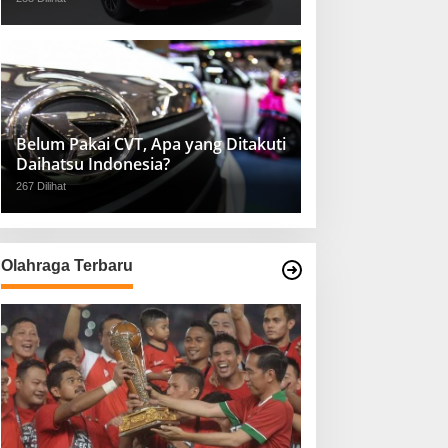
Belum Pakai CVT, Apa yang Ditakuti
Daihatsu Indonesia?
267 Dilihat
Olahraga Terbaru