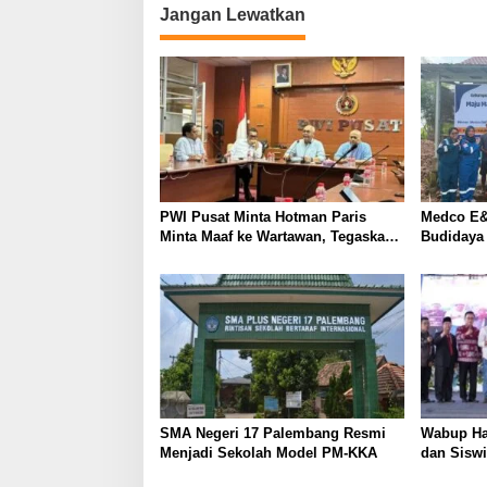
i
Jangan Lewatkan
g
a
s
i
p
o
s
PWI Pusat Minta Hotman Paris
Medco E&
Minta Maaf ke Wartawan, Tegaskan
Budidaya
Martabat Pers Harus Dihormati
Kemandir
SMA Negeri 17 Palembang Resmi
Wabup Ha
Menjadi Sekolah Model PM-KKA
dan Siswi