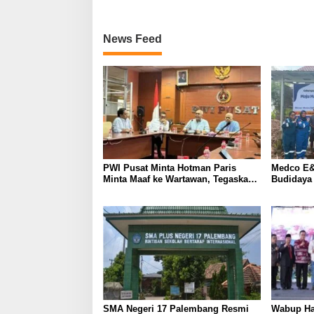
News Feed
PWI Pusat Minta Hotman Paris
Medco E&
Minta Maaf ke Wartawan, Tegaskan
Budidaya
Martabat Pers Harus Dihormati
Kemandir
SMA Negeri 17 Palembang Resmi
Wabup Ha