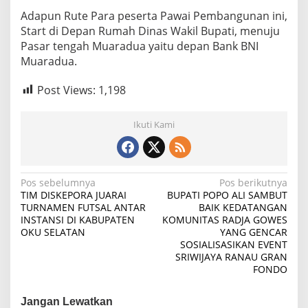
Adapun Rute Para peserta Pawai Pembangunan ini,
Start di Depan Rumah Dinas Wakil Bupati, menuju
Pasar tengah Muaradua yaitu depan Bank BNI
Muaradua.
Post Views:
1,198
Ikuti Kami
N
Pos sebelumnya
Pos berikutnya
TIM DISKEPORA JUARAI
BUPATI POPO ALI SAMBUT
a
TURNAMEN FUTSAL ANTAR
BAIK KEDATANGAN
INSTANSI DI KABUPATEN
KOMUNITAS RADJA GOWES
v
OKU SELATAN
YANG GENCAR
i
SOSIALISASIKAN EVENT
SRIWIJAYA RANAU GRAN
g
FONDO
a
s
Jangan Lewatkan