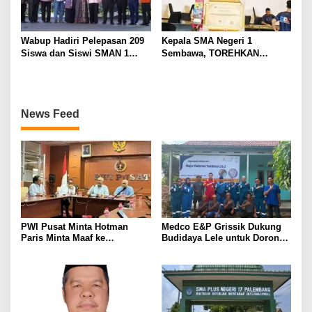
Wabup Hadiri Pelepasan 209
Kepala SMA Negeri 1
Siswa dan Siswi SMAN 1
Sembawa, TOREHKAN
Banyuasin III
BERBAGAI PENGHARGAAN
MEMBANGGAKAN Berkat
Inovasinya
News Feed
PWI Pusat Minta Hotman
Medco E&P Grissik Dukung
Paris Minta Maaf ke
Budidaya Lele untuk Dorong
Wartawan, Tegaskan Martabat
Kemandirian Ekonomi
Pers Harus Dihormati
Masyarakat