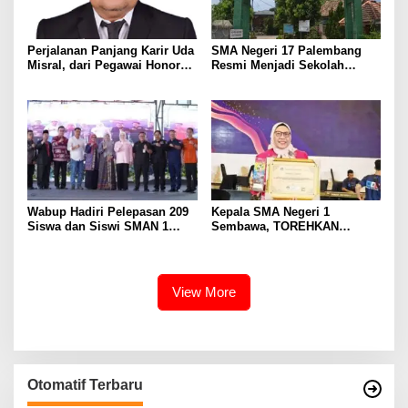
Perjalanan Panjang Karir Uda
SMA Negeri 17 Palembang
Misral, dari Pegawai Honorer
Resmi Menjadi Sekolah
Hingga Mencapai Puncak
Model PM-KKA
Karir Jabatan Struktural
Eselon III
Wabup Hadiri Pelepasan 209
Kepala SMA Negeri 1
Siswa dan Siswi SMAN 1
Sembawa, TOREHKAN
Banyuasin III
BERBAGAI PENGHARGAAN
MEMBANGGAKAN Berkat
Inovasinya
View More
Otomatif Terbaru