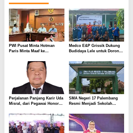
i
p
o
s
PWI Pusat Minta Hotman
Medco E&P Grissik Dukung
Paris Minta Maaf ke
Budidaya Lele untuk Dorong
Wartawan, Tegaskan Martabat
Kemandirian Ekonomi
Pers Harus Dihormati
Masyarakat
Perjalanan Panjang Karir Uda
SMA Negeri 17 Palembang
Misral, dari Pegawai Honorer
Resmi Menjadi Sekolah
Hingga Mencapai Puncak
Model PM-KKA
Karir Jabatan Struktural
Eselon III