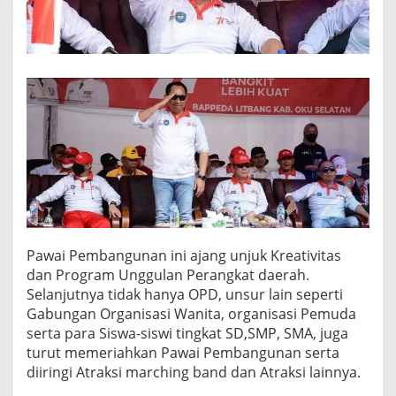
E
R
I
N
G
A
T
A
N
H
U
T
R
I
K
E
Pawai Pembangunan ini ajang unjuk Kreativitas
-
dan Program Unggulan Perangkat daerah.
7
Selanjutnya tidak hanya OPD, unsur lain seperti
7
T
Gabungan Organisasi Wanita, organisasi Pemuda
A
serta para Siswa-siswi tingkat SD,SMP, SMA, juga
H
turut memeriahkan Pawai Pembangunan serta
U
diiringi Atraksi marching band dan Atraksi lainnya.
N
2