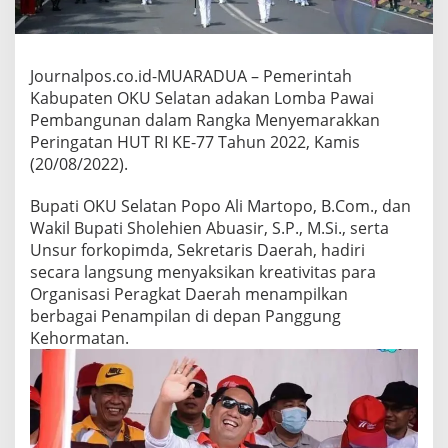
L
A
R
L
Journalpos.co.id-MUARADUA – Pemerintah
O
Kabupaten OKU Selatan adakan Lomba Pawai
M
B
Pembangunan dalam Rangka Menyemarakkan
A
Peringatan HUT RI KE-77 Tahun 2022, Kamis
P
(20/08/2022).
A
W
Bupati OKU Selatan Popo Ali Martopo, B.Com., dan
A
I
Wakil Bupati Sholehien Abuasir, S.P., M.Si., serta
P
Unsur forkopimda, Sekretaris Daerah, hadiri
E
secara langsung menyaksikan kreativitas para
M
Organisasi Peragkat Daerah menampilkan
B
A
berbagai Penampilan di depan Panggung
N
Kehormatan.
G
U
N
A
N
P