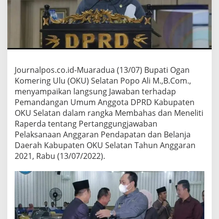
M
P
A
I
K
A
N
P
Journalpos.co.id-Muaradua (13/07) Bupati Ogan
E
Komering Ulu (OKU) Selatan Popo Ali M.,B.Com.,
M
menyampaikan langsung Jawaban terhadap
A
N
Pemandangan Umum Anggota DPRD Kabupaten
D
OKU Selatan dalam rangka Membahas dan Meneliti
A
Raperda tentang Pertanggungjawaban
N
Pelaksanaan Anggaran Pendapatan dan Belanja
G
Daerah Kabupaten OKU Selatan Tahun Anggaran
A
N
2021, Rabu (13/07/2022).
U
M
U
M
A
N
G