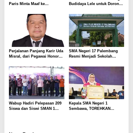
Paris Minta Maaf ke
Budidaya Lele untuk Dorong
A
Wartawan, Tegaskan Martabat
Kemandirian Ekonomi
N
Pers Harus Dihormati
Masyarakat
G
G
U
N
G
J
A
Perjalanan Panjang Karir Uda
SMA Negeri 17 Palembang
W
Misral, dari Pegawai Honorer
Resmi Menjadi Sekolah
A
Hingga Mencapai Puncak
Model PM-KKA
B
Karir Jabatan Struktural
A
Eselon III
N
Wabup Hadiri Pelepasan 209
Kepala SMA Negeri 1
Siswa dan Siswi SMAN 1
Sembawa, TOREHKAN
Banyuasin III
BERBAGAI PENGHARGAAN
MEMBANGGAKAN Berkat
Inovasinya