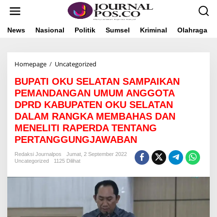
L
e
w
a
News
Nasional
Politik
Sumsel
Kriminal
Olahraga
t
i
k
Homepage
/
Uncategorized
B
e
U
k
BUPATI OKU SELATAN SAMPAIKAN
P
o
A
n
PEMANDANGAN UMUM ANGGOTA
T
t
DPRD KABUPATEN OKU SELATAN
I
e
DALAM RANGKA MEMBAHAS DAN
O
n
K
MENELITI RAPERDA TENTANG
U
PERTANGGUNGJAWABAN
S
E
Redaksi Journalpos
Jumat, 2 September 2022
L
Uncategorized
1125 Dilihat
A
T
A
N
S
A