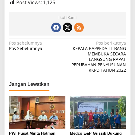
Post Views:
1,125
E
N
E
Ikuti Kami
L
I
T
I
R
N
Pos sebelumnya
Pos berikutnya
A
Pos Sebelumnya
KEPALA BAPPEDA LITBANG
a
P
MEMBUKA SECARA
E
LANGSUNG RAPAT
v
R
PERUBAHAN PENYUSUNAN
i
D
RKPD TAHUN 2022
A
g
T
Jangan Lewatkan
a
E
N
s
T
A
i
N
p
G
P
o
E
s
R
PWI Pusat Minta Hotman
Medco E&P Grissik Dukung
T