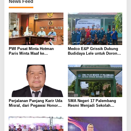
News Feed
PWI Pusat Minta Hotman
Medco E&P Grissik Dukung
Paris Minta Maaf ke
Budidaya Lele untuk Dorong
Wartawan, Tegaskan Martabat
Kemandirian Ekonomi
Pers Harus Dihormati
Masyarakat
Perjalanan Panjang Karir Uda
SMA Negeri 17 Palembang
Misral, dari Pegawai Honorer
Resmi Menjadi Sekolah
Hingga Mencapai Puncak
Model PM-KKA
Karir Jabatan Struktural
Eselon III