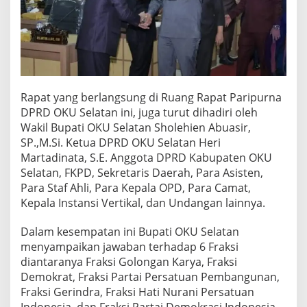
G
O
T
A
D
P
R
D
Rapat yang berlangsung di Ruang Rapat Paripurna
K
DPRD OKU Selatan ini, juga turut dihadiri oleh
A
Wakil Bupati OKU Selatan Sholehien Abuasir,
B
SP.,M.Si. Ketua DPRD OKU Selatan Heri
U
P
Martadinata, S.E. Anggota DPRD Kabupaten OKU
A
Selatan, FKPD, Sekretaris Daerah, Para Asisten,
T
Para Staf Ahli, Para Kepala OPD, Para Camat,
E
Kepala Instansi Vertikal, dan Undangan lainnya.
N
O
K
Dalam kesempatan ini Bupati OKU Selatan
U
menyampaikan jawaban terhadap 6 Fraksi
S
diantaranya Fraksi Golongan Karya, Fraksi
E
Demokrat, Fraksi Partai Persatuan Pembangunan,
L
Fraksi Gerindra, Fraksi Hati Nurani Persatuan
A
T
Indonesia, dan Fraksi Partai Demokrasi Indonesia