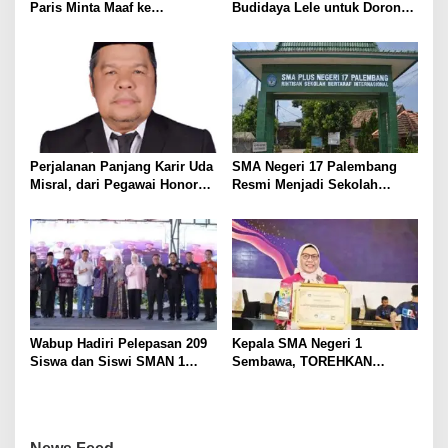
Paris Minta Maaf ke
Budidaya Lele untuk Dorong
Wartawan, Tegaskan Martabat
Kemandirian Ekonomi
Pers Harus Dihormati
Masyarakat
Perjalanan Panjang Karir Uda
SMA Negeri 17 Palembang
Misral, dari Pegawai Honorer
Resmi Menjadi Sekolah
Hingga Mencapai Puncak
Model PM-KKA
Karir Jabatan Struktural
Eselon III
Wabup Hadiri Pelepasan 209
Kepala SMA Negeri 1
Siswa dan Siswi SMAN 1
Sembawa, TOREHKAN
Banyuasin III
BERBAGAI PENGHARGAAN
MEMBANGGAKAN Berkat
Inovasinya