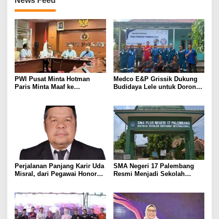
News Feed
PWI Pusat Minta Hotman
Medco E&P Grissik Dukung
Paris Minta Maaf ke
Budidaya Lele untuk Dorong
Wartawan, Tegaskan Martabat
Kemandirian Ekonomi
Pers Harus Dihormati
Masyarakat
Perjalanan Panjang Karir Uda
SMA Negeri 17 Palembang
Misral, dari Pegawai Honorer
Resmi Menjadi Sekolah
Hingga Mencapai Puncak
Model PM-KKA
Karir Jabatan Struktural
Eselon III