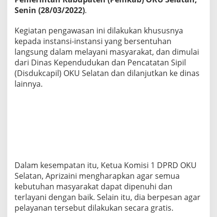
N
Senin (28/03/2022)
.
G
A
Kegiatan pengawasan ini dilakukan khususnya
W
A
kepada instansi-instansi yang bersentuhan
S
langsung dalam melayani masyarakat, dan dimulai
A
dari Dinas Kependudukan dan Pencatatan Sipil
N
(Disdukcapil) OKU Selatan dan dilanjutkan ke dinas
,
D
lainnya.
P
R
D
O
K
U
S
E
L
Dalam kesempatan itu, Ketua Komisi 1 DPRD OKU
A
Selatan, Aprizaini mengharapkan agar semua
T
kebutuhan masyarakat dapat dipenuhi dan
A
N
terlayani dengan baik. Selain itu, dia berpesan agar
T
pelayanan tersebut dilakukan secara gratis.
I