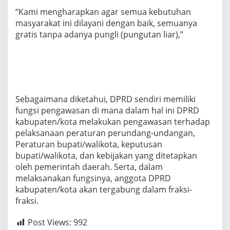
N
“Kami mengharapkan agar semua kebutuhan
J
masyarakat ini dilayani dengan baik, semuanya
A
U
gratis tanpa adanya pungli (pungutan liar),”
P
R
O
S
E
S
P
Sebagaimana diketahui, DPRD sendiri memiliki
E
fungsi pengawasan di mana dalam hal ini DPRD
L
kabupaten/kota melakukan pengawasan terhadap
A
pelaksanaan peraturan perundang-undangan,
Y
Peraturan bupati/walikota, keputusan
A
N
bupati/walikota, dan kebijakan yang ditetapkan
A
oleh pemerintah daerah. Serta, dalam
N
melaksanakan fungsinya, anggota DPRD
M
kabupaten/kota akan tergabung dalam fraksi-
A
S
fraksi.
Y
A
Post Views:
992
R