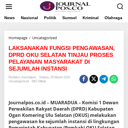
L
e
w
a
News
Nasional
Politik
Sumsel
Kriminal
Olahraga
t
i
k
Homepage
/
Uncategorized
L
e
A
k
LAKSANAKAN FUNGSI PENGAWASAN,
K
o
S
n
DPRD OKU SELATAN TINJAU PROSES
A
t
PELAYANAN MASYARAKAT DI
N
e
SEJUMLAH INSTANSI
A
n
K
Redaksi Journalpos
Selasa, 29 Maret 2022
A
Uncategorized
992 Dilihat
N
F
U
N
Journalpos.co.id – MUARADUA – Komisi 1 Dewan
G
Perwakilan Rakyat Daerah (DPRD) Kabupaten
S
Ogan Komering Ulu Selatan (OKUS) melakukan
I
P
pengawasan ke sejumlah instansi di lingkungan
E
Pemerintah Kabupaten (Pemkab) OKU Selatan,