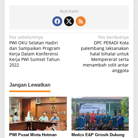
A
K
Ikuti Kami
A
T
D
I
N
Pos sebelumnya
Pos berikutnya
S
PWI OKU Selatan Hadiri
DPC PERADI Kota
E
a
dan Sampaikan Program
palembang laksanakan
J
Kerja Dalam Konferensi
halal bihalal untuk
U
v
Kerja PWI Sumsel Tahun
Mempererat serta
M
i
2022
menambah solit antar
L
anggota
A
g
H
a
I
Jangan Lewatkan
N
s
S
i
T
A
p
N
o
S
I
s
PWI Pusat Minta Hotman
Medco E&P Grissik Dukung