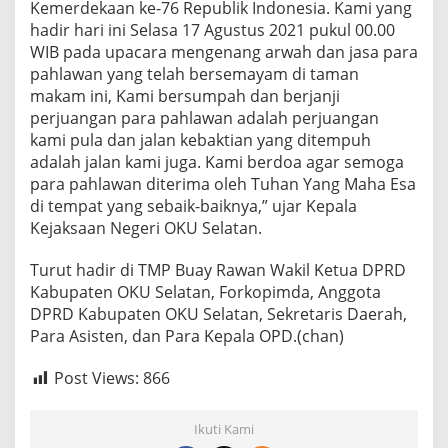
Kemerdekaan ke-76 Republik Indonesia. Kami yang
N
hadir hari ini Selasa 17 Agustus 2021 pukul 00.00
D
A
WIB pada upacara mengenang arwah dan jasa para
N
pahlawan yang telah bersemayam di taman
R
makam ini, Kami bersumpah dan berjanji
E
perjuangan para pahlawan adalah perjuangan
N
U
kami pula dan jalan kebaktian yang ditempuh
N
adalah jalan kami juga. Kami berdoa agar semoga
G
para pahlawan diterima oleh Tuhan Yang Maha Esa
A
di tempat yang sebaik-baiknya,” ujar Kepala
N
Kejaksaan Negeri OKU Selatan.
S
U
C
Turut hadir di TMP Buay Rawan Wakil Ketua DPRD
I
Kabupaten OKU Selatan, Forkopimda, Anggota
D
DPRD Kabupaten OKU Selatan, Sekretaris Daerah,
I
Para Asisten, dan Para Kepala OPD.(chan)
T
M
P
Post Views:
866
B
U
A
Ikuti Kami
Y