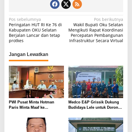
R
A
W
N
Pos sebelumnya
Pos berikutnya
A
Peringatan HUT RI Ke 76 di
Wakil Bupati Oku Selatan
N
a
Kabupaten OKU Selatan
Mengikuti Rapat Koordinasi
Berjalan Lancar dan tetap
Percepatan Pembangunan
v
protkes
Infrastruktur Secara Virtual
i
g
Jangan Lewatkan
a
s
i
p
o
s
PWI Pusat Minta Hotman
Medco E&P Grissik Dukung
Paris Minta Maaf ke
Budidaya Lele untuk Dorong
Wartawan, Tegaskan Martabat
Kemandirian Ekonomi
Pers Harus Dihormati
Masyarakat