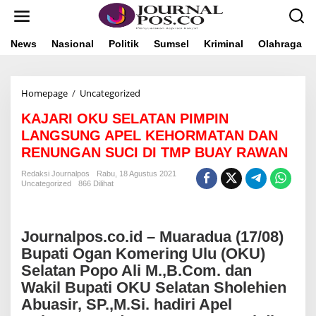
L
e
w
a
News
Nasional
Politik
Sumsel
Kriminal
Olahraga
t
i
k
Homepage
/
Uncategorized
K
e
A
k
KAJARI OKU SELATAN PIMPIN
J
o
A
n
LANGSUNG APEL KEHORMATAN DAN
R
t
RENUNGAN SUCI DI TMP BUAY RAWAN
I
e
O
n
Redaksi Journalpos
Rabu, 18 Agustus 2021
K
Uncategorized
866 Dilihat
U
S
E
L
Journalpos.co.id – Muaradua (17/08)
A
Bupati Ogan Komering Ulu (OKU)
T
Selatan Popo Ali M.,B.Com. dan
A
N
Wakil Bupati OKU Selatan Sholehien
P
Abuasir, SP.,M.Si. hadiri Apel
I