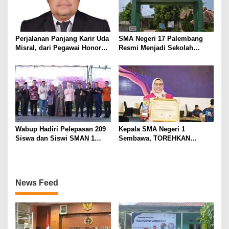
Perjalanan Panjang Karir Uda
SMA Negeri 17 Palembang
Misral, dari Pegawai Honorer
Resmi Menjadi Sekolah
Hingga Mencapai Puncak
Model PM-KKA
Karir Jabatan Struktural
Eselon III
Wabup Hadiri Pelepasan 209
Kepala SMA Negeri 1
Siswa dan Siswi SMAN 1
Sembawa, TOREHKAN
Banyuasin III
BERBAGAI PENGHARGAAN
MEMBANGGAKAN Berkat
Inovasinya
News Feed