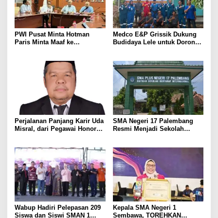
PWI Pusat Minta Hotman
Medco E&P Grissik Dukung
Paris Minta Maaf ke
Budidaya Lele untuk Dorong
Wartawan, Tegaskan Martabat
Kemandirian Ekonomi
Pers Harus Dihormati
Masyarakat
Perjalanan Panjang Karir Uda
SMA Negeri 17 Palembang
Misral, dari Pegawai Honorer
Resmi Menjadi Sekolah
Hingga Mencapai Puncak
Model PM-KKA
Karir Jabatan Struktural
Eselon III
Wabup Hadiri Pelepasan 209
Kepala SMA Negeri 1
Siswa dan Siswi SMAN 1
Sembawa, TOREHKAN