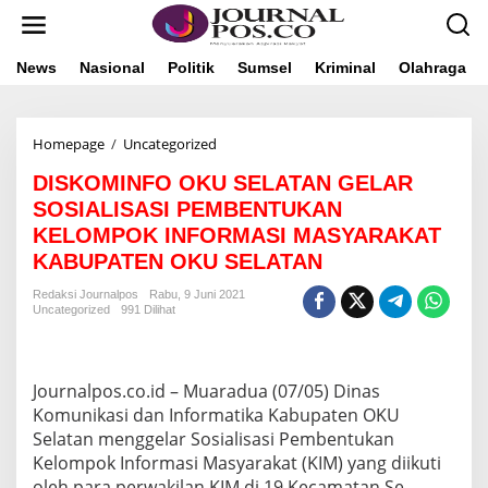
L
e
w
a
News
Nasional
Politik
Sumsel
Kriminal
Olahraga
t
i
k
Homepage
/
Uncategorized
D
e
I
k
DISKOMINFO OKU SELATAN GELAR
S
o
K
n
SOSIALISASI PEMBENTUKAN
O
t
KELOMPOK INFORMASI MASYARAKAT
M
e
KABUPATEN OKU SELATAN
I
n
N
Redaksi Journalpos
Rabu, 9 Juni 2021
F
Uncategorized
991 Dilihat
O
O
K
U
Journalpos.co.id – Muaradua (07/05) Dinas
S
Komunikasi dan Informatika Kabupaten OKU
E
Selatan menggelar Sosialisasi Pembentukan
L
A
Kelompok Informasi Masyarakat (KIM) yang diikuti
T
oleh para perwakilan KIM di 19 Kecamatan Se-