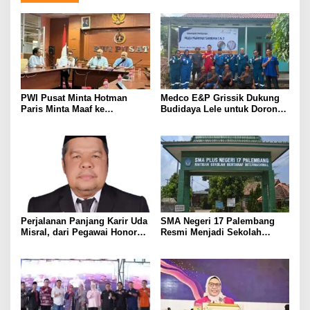
PWI Pusat Minta Hotman
Medco E&P Grissik Dukung
Paris Minta Maaf ke
Budidaya Lele untuk Dorong
Wartawan, Tegaskan Martabat
Kemandirian Ekonomi
Pers Harus Dihormati
Masyarakat
Perjalanan Panjang Karir Uda
SMA Negeri 17 Palembang
Misral, dari Pegawai Honorer
Resmi Menjadi Sekolah
Hingga Mencapai Puncak
Model PM-KKA
Karir Jabatan Struktural
Eselon III