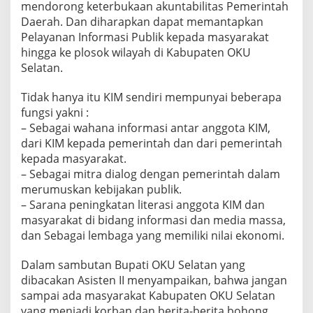
mendorong keterbukaan akuntabilitas Pemerintah
U
K
Daerah. Dan diharapkan dapat memantapkan
A
Pelayanan Informasi Publik kepada masyarakat
N
hingga ke plosok wilayah di Kabupaten OKU
K
Selatan.
E
L
O
Tidak hanya itu KIM sendiri mempunyai beberapa
M
fungsi yakni :
P
– Sebagai wahana informasi antar anggota KIM,
O
dari KIM kepada pemerintah dan dari pemerintah
K
kepada masyarakat.
I
N
– Sebagai mitra dialog dengan pemerintah dalam
F
merumuskan kebijakan publik.
O
– Sarana peningkatan literasi anggota KIM dan
R
masyarakat di bidang informasi dan media massa,
M
A
dan Sebagai lembaga yang memiliki nilai ekonomi.
S
I
Dalam sambutan Bupati OKU Selatan yang
M
dibacakan Asisten II menyampaikan, bahwa jangan
A
sampai ada masyarakat Kabupaten OKU Selatan
S
Y
yang menjadi korban dan berita-berita bohong