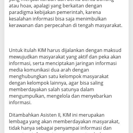
A
atau hoax, apalagi yang berkaitan dengan
R
paradigma kebijakan pemerintah, karena
A
kesalahan informasi bisa saja menimbulkan
K
kerawanan dan perpecahan di tengah masyarakat.
A
T
K
A
B
Untuk itulah KIM harus dijalankan dengan maksud
U
mewujudkan masyarakat yang aktif dan peka akan
P
A
informasi, serta menciptakan jaringan informasi
T
media komunikasi dua arah dengan
E
menghubungkan satu kelompok masyarakat
N
dengan kelompok lainnya, agar bisa saling
O
memberdayakan salah satunya dalam
K
U
mengumpulkan, mengelola dan menyebarkan
S
informasi.
E
L
Ditambahkan Asisten II, KIM ini merupakan
A
lembaga yang akan memberdayakan masyarakat,
T
A
tidak hanya sebagai penyampai informasi dan
N