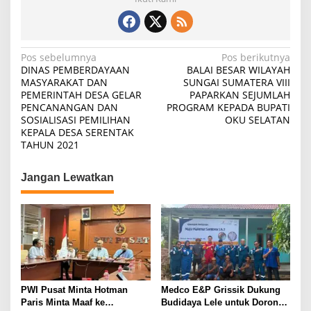
N
Pos sebelumnya
Pos berikutnya
DINAS PEMBERDAYAAN
BALAI BESAR WILAYAH
a
MASYARAKAT DAN
SUNGAI SUMATERA VIII
PEMERINTAH DESA GELAR
PAPARKAN SEJUMLAH
v
PENCANANGAN DAN
PROGRAM KEPADA BUPATI
i
SOSIALISASI PEMILIHAN
OKU SELATAN
KEPALA DESA SERENTAK
g
TAHUN 2021
a
s
Jangan Lewatkan
i
p
o
s
PWI Pusat Minta Hotman
Medco E&P Grissik Dukung
Paris Minta Maaf ke
Budidaya Lele untuk Dorong