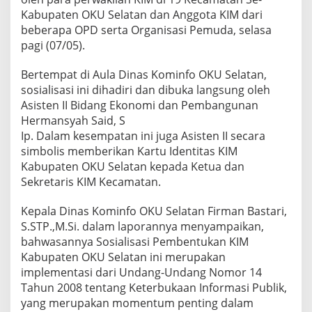
A
Kabupaten OKU Selatan dan Anggota KIM dari
N
beberapa OPD serta Organisasi Pemuda, selasa
G
E
pagi (07/05).
L
A
Bertempat di Aula Dinas Kominfo OKU Selatan,
R
sosialisasi ini dihadiri dan dibuka langsung oleh
S
Asisten II Bidang Ekonomi dan Pembangunan
O
S
Hermansyah Said, S
I
Ip. Dalam kesempatan ini juga Asisten II secara
A
simbolis memberikan Kartu Identitas KIM
L
Kabupaten OKU Selatan kepada Ketua dan
I
Sekretaris KIM Kecamatan.
S
A
S
Kepala Dinas Kominfo OKU Selatan Firman Bastari,
I
S.STP.,M.Si. dalam laporannya menyampaikan,
P
bahwasannya Sosialisasi Pembentukan KIM
E
Kabupaten OKU Selatan ini merupakan
M
B
implementasi dari Undang-Undang Nomor 14
E
Tahun 2008 tentang Keterbukaan Informasi Publik,
N
yang merupakan momentum penting dalam
T