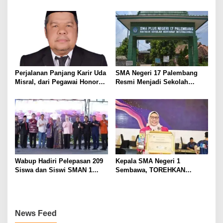
Wartawan, Tegaskan Martabat
Kemandirian Ekonomi
Pers Harus Dihormati
Masyarakat
Perjalanan Panjang Karir Uda
SMA Negeri 17 Palembang
Misral, dari Pegawai Honorer
Resmi Menjadi Sekolah
Hingga Mencapai Puncak
Model PM-KKA
Karir Jabatan Struktural
Eselon III
Wabup Hadiri Pelepasan 209
Kepala SMA Negeri 1
Siswa dan Siswi SMAN 1
Sembawa, TOREHKAN
Banyuasin III
BERBAGAI PENGHARGAAN
MEMBANGGAKAN Berkat
Inovasinya
News Feed