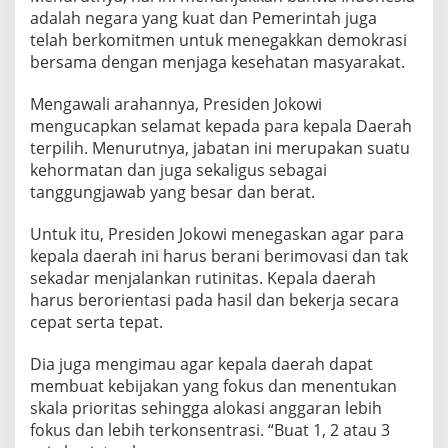
a
adalah negara yang kuat dan Pemerintah juga
d
telah berkomitmen untuk menegakkan demokrasi
a
bersama dengan menjaga kesehatan masyarakat.
B
e
r
Mengawali arahannya, Presiden Jokowi
s
mengucapkan selamat kepada para kepala Daerah
a
terpilih. Menurutnya, jabatan ini merupakan suatu
m
kehormatan dan juga sekaligus sebagai
a
tanggungjawab yang besar dan berat.
P
r
e
Untuk itu, Presiden Jokowi menegaskan agar para
s
kepala daerah ini harus berani berimovasi dan tak
i
sekadar menjalankan rutinitas. Kepala daerah
d
harus berorientasi pada hasil dan bekerja secara
e
n
cepat serta tepat.
J
o
Dia juga mengimau agar kepala daerah dapat
k
membuat kebijakan yang fokus dan menentukan
o
skala prioritas sehingga alokasi anggaran lebih
W
i
fokus dan lebih terkonsentrasi. “Buat 1, 2 atau 3
d