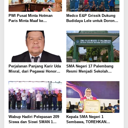
p
o
s
PWI Pusat Minta Hotman
Medco E&P Grissik Dukung
Paris Minta Maaf ke
Budidaya Lele untuk Dorong
Wartawan, Tegaskan Martabat
Kemandirian Ekonomi
Pers Harus Dihormati
Masyarakat
Perjalanan Panjang Karir Uda
SMA Negeri 17 Palembang
Misral, dari Pegawai Honorer
Resmi Menjadi Sekolah
Hingga Mencapai Puncak
Model PM-KKA
Karir Jabatan Struktural
Eselon III
Wabup Hadiri Pelepasan 209
Kepala SMA Negeri 1
Siswa dan Siswi SMAN 1
Sembawa, TOREHKAN
Banyuasin III
BERBAGAI PENGHARGAAN