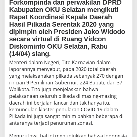
Forkompinda dan perwakilan DPRD
e
l
Kabupaten OKU Selatan mengikuti
a
Rapat Koordinasi Kepala Daerah
t
Hasil Pilkada Serentak 2020 yang
a
n
dipimpin oleh Presiden Joko Widodo
I
secara virtual di Ruang Vidcon
k
Diskominfo OKU Selatan, Rabu
u
t
(14/04) siang.
i
Menteri dalam Negeri, Tito Karnavian dalam
R
laporannya menyebut, pada 2020 total daerah
a
k
yang melaksanakan pilkada sebanyak 270 dengan
o
rincian 9 Pemilihan Gubernur, 224 Bupati, dan 37
r
Walikota. Tito juga menjelaskan bahwa
H
pelaksanaan seluruh pilkada di masing-masing
a
s
daerah ini berjalan lancar dan tak hanya itu,
i
kemunculan klaster penularan COVID-19 dalam
l
Pilkada ini juga sangat minim bahkan beberapa di
P
antaranya terjadi penurunan zonasi.
i
l
k
Menurutnya, hal ini menunjukkan bahwa Indonesia