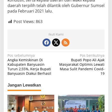
kondusif, serta kepala daerah dan wakil kepala
daerah terpilih telah dilantik oleh Gubernur Sumsel
pada Februari 2021 lalu.
Post Views:
863
Ikuti Kami
N
Pos sebelumnya
Pos berikutnya
Angka Kemiskinan Di
Bupati Popo Ali Ajak
a
Kabupaten Banyuasin
Masyarakat Optimis Lewati
Turun 2,55%, Kerja Bupati
Masa Sulit Pandemi Covid-
v
Banyuasin Diakui Berhasil
19
i
g
Jangan Lewatkan
a
s
i