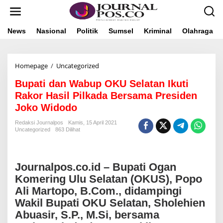
L
e
w
a
News
Nasional
Politik
Sumsel
Kriminal
Olahraga
t
i
k
Homepage
/
Uncategorized
B
e
u
k
Bupati dan Wabup OKU Selatan Ikuti
p
o
a
n
Rakor Hasil Pilkada Bersama Presiden
t
t
Joko Widodo
i
e
d
n
Redaksi Journalpos
Kamis, 15 April 2021
a
Uncategorized
863 Dilihat
n
W
a
b
Journalpos.co.id – Bupati Ogan
u
Komering Ulu Selatan (OKUS),
Popo
p
Ali Martopo, B.Com.,
didampingi
O
K
Wakil Bupati OKU Selatan,
Sholehien
U
Abuasir, S.P., M.Si,
bersama
S