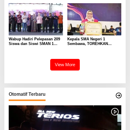
Karir Jabatan Struktural
Eselon III
Wabup Hadiri Pelepasan 209
Kepala SMA Negeri 1
Siswa dan Siswi SMAN 1
Sembawa, TOREHKAN
Banyuasin III
BERBAGAI PENGHARGAAN
MEMBANGGAKAN Berkat
Inovasinya
View More
Otomatif Terbaru