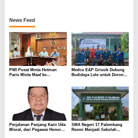
MEMBANGGAKAN Berkat
Inovasinya
News Feed
PWI Pusat Minta Hotman
Medco E&P Grissik Dukung
Paris Minta Maaf ke
Budidaya Lele untuk Dorong
Wartawan, Tegaskan Martabat
Kemandirian Ekonomi
Pers Harus Dihormati
Masyarakat
Perjalanan Panjang Karir Uda
SMA Negeri 17 Palembang
Misral, dari Pegawai Honorer
Resmi Menjadi Sekolah
Hingga Mencapai Puncak
Model PM-KKA