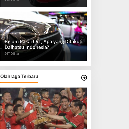
Belum Pakai CVT, Apa yang Ditakuti
Daihatsu Indonesia?
267 Dilihat
Olahraga Terbaru