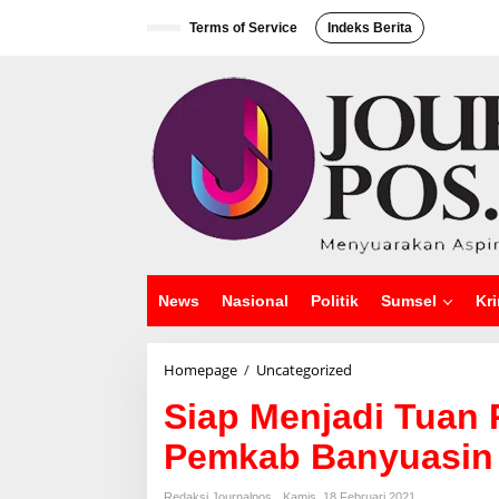
L
e
Terms of Service
Indeks Berita
w
a
t
i
k
e
k
o
n
t
e
n
News
Nasional
Politik
Sumsel
Kri
Homepage
/
Uncategorized
S
i
Siap Menjadi Tuan
a
p
Pemkab Banyuasin 
M
e
n
Redaksi Journalpos
Kamis, 18 Februari 2021