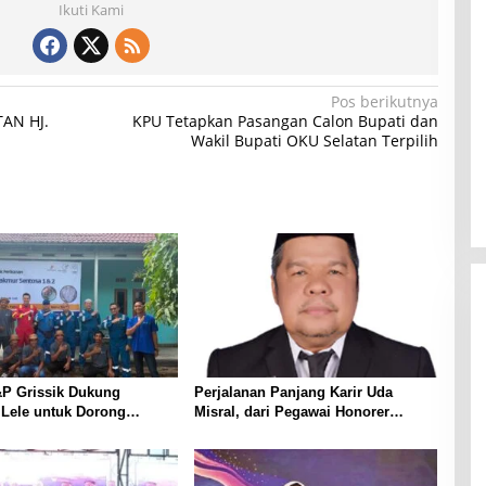
Ikuti Kami
Pos berikutnya
TAN HJ.
KPU Tetapkan Pasangan Calon Bupati dan
Wakil Bupati OKU Selatan Terpilih
P Grissik Dukung
Perjalanan Panjang Karir Uda
 Lele untuk Dorong
Misral, dari Pegawai Honorer
ian Ekonomi Masyarakat
Hingga Mencapai Puncak Karir
Jabatan Struktural Eselon III