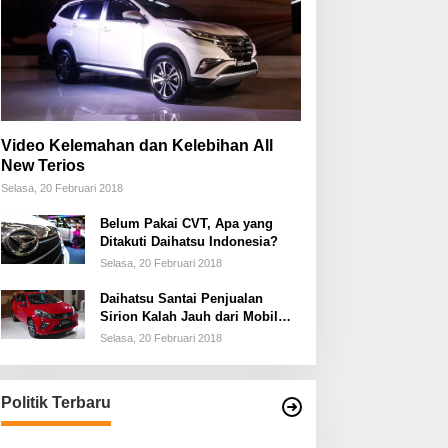
Video Kelemahan dan Kelebihan All
New Terios
Selasa, 20 Februari 2018
Belum Pakai CVT, Apa yang
Ditakuti Daihatsu Indonesia?
Selasa, 20 Februari 2018
Daihatsu Santai Penjualan
Sirion Kalah Jauh dari Mobil
LCGC
Selasa, 20 Februari 2018
Politik Terbaru