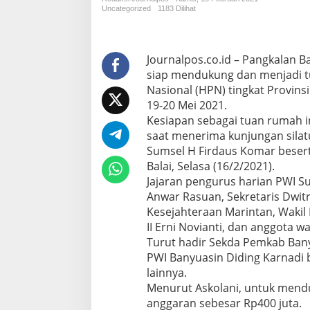
j
Uncategorized
1183 Dilihat
a
d
i
T
Journalpos.co.id – Pangkalan 
u
siap mendukung dan menjadi t
a
Nasional (HPN) tingkat Provins
n
19-20 Mei 2021.
R
Kesiapan sebagai tuan rumah i
u
m
saat menerima kunjungan sila
a
Sumsel H Firdaus Komar besert
h
Balai, Selasa (16/2/2021).
P
Jajaran pengurus harian PWI S
e
l
Anwar Rasuan, Sekretaris Dwitr
a
Kesejahteraan Marintan, Wakil 
k
II Erni Novianti, dan anggota
s
Turut hadir Sekda Pemkab Ban
a
PWI Banyuasin Diding Karnadi 
n
a
lainnya.
a
Menurut Askolani, untuk mend
n
anggaran sebesar Rp400 juta.
H