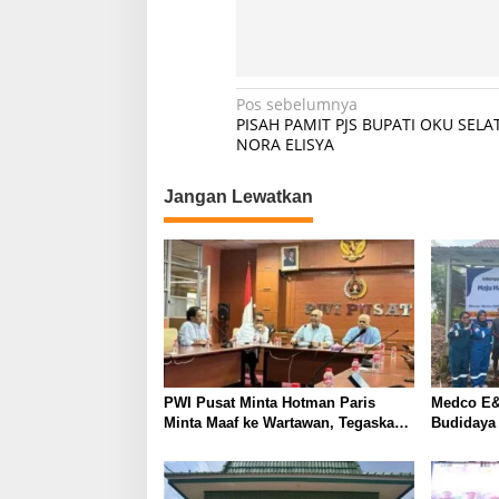
D
a
n
a
R
N
Pos sebelumnya
p
PISAH PAMIT PJS BUPATI OKU SELA
a
4
NORA ELISYA
0
v
0
J
Jangan Lewatkan
i
u
g
t
a
a
s
i
p
o
PWI Pusat Minta Hotman Paris
Medco E&
s
Minta Maaf ke Wartawan, Tegaskan
Budidaya
Martabat Pers Harus Dihormati
Kemandir