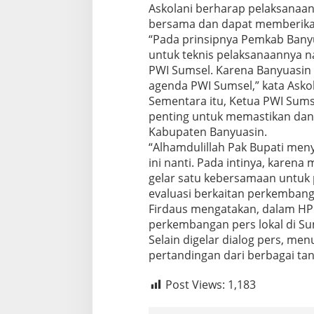
Askolani berharap pelaksanaan
P
N
bersama dan dapat memberika
,
“Pada prinsipnya Pemkab Ban
P
untuk teknis pelaksanaannya n
e
PWI Sumsel. Karena Banyuasin 
m
agenda PWI Sumsel,” kata Askol
k
a
Sementara itu, Ketua PWI Sums
b
penting untuk memastikan dan f
B
Kabupaten Banyuasin.
a
“Alhamdulillah Pak Bupati men
n
y
ini nanti. Pada intinya, karena
u
gelar satu kebersamaan untuk p
a
evaluasi berkaitan perkembangan
s
Firdaus mengatakan, dalam HPN
i
perkembangan pers lokal di Su
n
S
Selain digelar dialog pers, men
i
pertandingan dari berbagai tan
a
p
Post Views:
1,183
k
a
n