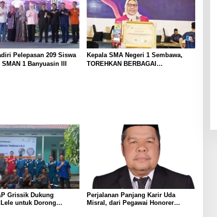
diri Pelepasan 209 Siswa
Kepala SMA Negeri 1 Sembawa,
 SMAN 1 Banyuasin III
TOREHKAN BERBAGAI
PENGHARGAAN MEMBANGGAKAN
Berkat Inovasinya
P Grissik Dukung
Perjalanan Panjang Karir Uda
 Lele untuk Dorong
Misral, dari Pegawai Honorer
ian Ekonomi Masyarakat
Hingga Mencapai Puncak Karir