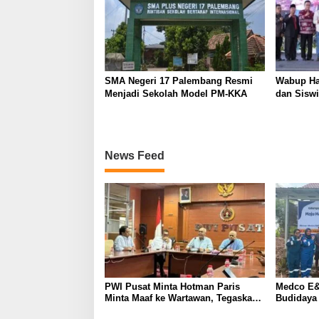
SMA Negeri 17 Palembang Resmi
Wabup Ha
Menjadi Sekolah Model PM-KKA
dan Siswi
News Feed
PWI Pusat Minta Hotman Paris
Medco E&
Minta Maaf ke Wartawan, Tegaskan
Budidaya
Martabat Pers Harus Dihormati
Kemandir