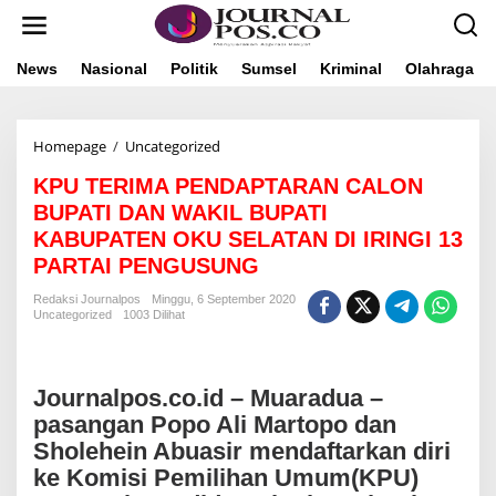
L
e
w
a
News
Nasional
Politik
Sumsel
Kriminal
Olahraga
t
i
k
Homepage
/
Uncategorized
K
e
P
k
KPU TERIMA PENDAPTARAN CALON
U
o
T
n
BUPATI DAN WAKIL BUPATI
E
t
KABUPATEN OKU SELATAN DI IRINGI 13
R
e
PARTAI PENGUSUNG
I
n
M
Redaksi Journalpos
Minggu, 6 September 2020
A
Uncategorized
1003 Dilihat
P
E
N
D
Journalpos.co.id – Muaradua –
A
pasangan Popo Ali Martopo dan
P
T
Sholehein Abuasir mendaftarkan diri
A
ke Komisi Pemilihan Umum(KPU)
R