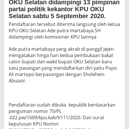
OKU Selatan didampingi 13 pimpinan
A
N
partai politik kekantor KPU OKU
C
Selatan sabtu 5 September 2020.
A
L
Pendaftaran tersebut diterima langsung oleh ketua
O
KPU OKU Selatan Ade putra martabaya.SH
N
didampingi oleh komisioner KPU lainnya
B
U
Ade putra martabaya yang akrab di panggil jejen
P
A
mengatakan hinga hari kedua pembukaan bakal
T
calon bupati dan wakil bupati OKU Selatan baru
I
satu pasangan yang mendaftarkan diri yaitu Popo
D
Ali martopo berpasangan dengan Sholehein
A
Abuasir.
N
W
A
K
I
Pendaftaran sudah dibuka kepublik berdasarkan
L
penguman nomor 75/PL
B
U
.022.pw/1609/kpu.kab/V111/2020. Dan surat
P
keputusan KPU Nomor
A