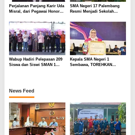
Perjalanan Panjang Karir Uda
SMA Negeri 17 Palembang
Misral, dari Pegawai Honorer
Resmi Menjadi Sekolah
Hingga Mencapai Puncak
Model PM-KKA
Karir Jabatan Struktural
Eselon III
Wabup Hadiri Pelepasan 209
Kepala SMA Negeri 1
Siswa dan Siswi SMAN 1
Sembawa, TOREHKAN
Banyuasin III
BERBAGAI PENGHARGAAN
MEMBANGGAKAN Berkat
Inovasinya
News Feed