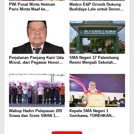
PWI Pusat Minta Hotman
Medco E&P Grissik Dukung
Paris Minta Maaf ke
Budidaya Lele untuk Dorong
Wartawan, Tegaskan Martabat
Kemandirian Ekonomi
Pers Harus Dihormati
Masyarakat
Perjalanan Panjang Karir Uda
SMA Negeri 17 Palembang
Misral, dari Pegawai Honorer
Resmi Menjadi Sekolah
Hingga Mencapai Puncak
Model PM-KKA
Karir Jabatan Struktural
Eselon III
Wabup Hadiri Pelepasan 209
Kepala SMA Negeri 1
Siswa dan Siswi SMAN 1
Sembawa, TOREHKAN
Banyuasin III
BERBAGAI PENGHARGAAN
MEMBANGGAKAN Berkat
Inovasinya