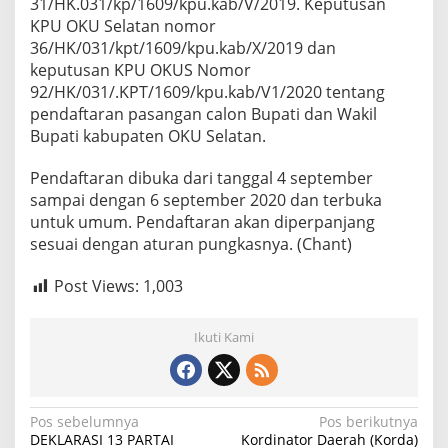
31/HK.031/kp/1609/kpu.kab/V/2019. Keputusan
T
KPU OKU Selatan nomor
I
36/HK/031/kpt/1609/kpu.kab/X/2019 dan
K
A
keputusan KPU OKUS Nomor
B
92/HK/031/.KPT/1609/kpu.kab/V1/2020 tentang
U
pendaftaran pasangan calon Bupati dan Wakil
P
Bupati kabupaten OKU Selatan.
A
T
E
Pendaftaran dibuka dari tanggal 4 september
N
sampai dengan 6 september 2020 dan terbuka
O
untuk umum. Pendaftaran akan diperpanjang
K
sesuai dengan aturan pungkasnya. (Chant)
U
S
E
Post Views:
1,003
L
A
T
Ikuti Kami
A
N
D
I
N
Pos sebelumnya
Pos berikutnya
I
DEKLARASI 13 PARTAI
Kordinator Daerah (Korda)
R