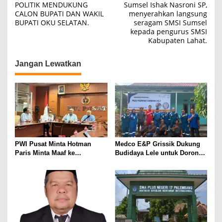
a
POLITIK MENDUKUNG
Sumsel Ishak Nasroni SP,
I
CALON BUPATI DAN WAKIL
menyerahkan langsung
v
N
BUPATI OKU SELATAN.
seragam SMSI Sumsel
G
i
kepada pengurus SMSI
I
Kabupaten Lahat.
1
g
3
a
P
Jangan Lewatkan
A
s
R
i
T
A
p
I
o
P
E
s
N
G
PWI Pusat Minta Hotman
Medco E&P Grissik Dukung
U
Paris Minta Maaf ke
Budidaya Lele untuk Dorong
S
Wartawan, Tegaskan Martabat
Kemandirian Ekonomi
U
Pers Harus Dihormati
Masyarakat
N
G