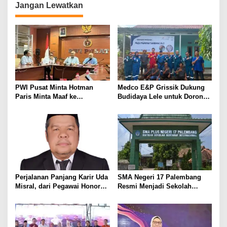
Jangan Lewatkan
g
a
s
i
p
o
PWI Pusat Minta Hotman
Medco E&P Grissik Dukung
s
Paris Minta Maaf ke
Budidaya Lele untuk Dorong
Wartawan, Tegaskan Martabat
Kemandirian Ekonomi
Pers Harus Dihormati
Masyarakat
Perjalanan Panjang Karir Uda
SMA Negeri 17 Palembang
Misral, dari Pegawai Honorer
Resmi Menjadi Sekolah
Hingga Mencapai Puncak
Model PM-KKA
Karir Jabatan Struktural
Eselon III