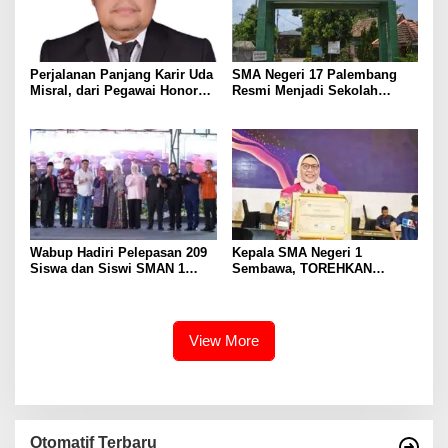
Perjalanan Panjang Karir Uda
SMA Negeri 17 Palembang
Misral, dari Pegawai Honorer
Resmi Menjadi Sekolah
Hingga Mencapai Puncak
Model PM-KKA
Karir Jabatan Struktural
Eselon III
Wabup Hadiri Pelepasan 209
Kepala SMA Negeri 1
Siswa dan Siswi SMAN 1
Sembawa, TOREHKAN
Banyuasin III
BERBAGAI PENGHARGAAN
MEMBANGGAKAN Berkat
Inovasinya
View More
Otomatif Terbaru