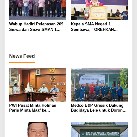
Wabup Hadiri Pelepasan 209
Kepala SMA Negeri 1
Siswa dan Siswi SMAN 1
Sembawa, TOREHKAN
Banyuasin III
BERBAGAI PENGHARGAAN
MEMBANGGAKAN Berkat
Inovasinya
News Feed
PWI Pusat Minta Hotman
Medco E&P Grissik Dukung
Paris Minta Maaf ke
Budidaya Lele untuk Dorong
Wartawan, Tegaskan Martabat
Kemandirian Ekonomi
Pers Harus Dihormati
Masyarakat