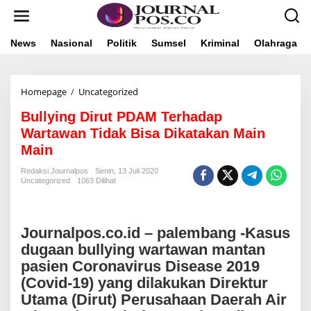
L
e
w
a
News
Nasional
Politik
Sumsel
Kriminal
Olahraga
t
i
k
Homepage
/
Uncategorized
B
e
u
k
Bullying Dirut PDAM Terhadap
l
o
l
n
Wartawan Tidak Bisa Dikatakan Main
y
t
Main
i
e
n
n
Redaksi Journalpos
Senin, 13 Juli 2020
g
Uncategorized
1063 Dilihat
D
i
r
u
Journalpos.co.id – palembang -Kasus
t
dugaan bullying wartawan mantan
P
pasien Coronavirus Disease 2019
D
A
(Covid-19) yang dilakukan Direktur
M
Utama (Dirut) Perusahaan Daerah Air
T