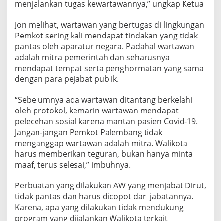
menjalankan tugas kewartawannya,” ungkap Ketua
i
k
a
Jon melihat, wartawan yang bertugas di lingkungan
t
Pemkot sering kali mendapat tindakan yang tidak
a
pantas oleh aparatur negara. Padahal wartawan
k
adalah mitra pemerintah dan seharusnya
a
mendapat tempat serta penghormatan yang sama
n
M
dengan para pejabat publik.
a
i
“Sebelumnya ada wartawan ditantang berkelahi
n
oleh protokol, kemarin wartawan mendapat
M
pelecehan sosial karena mantan pasien Covid-19.
a
i
Jangan-jangan Pemkot Palembang tidak
n
menganggap wartawan adalah mitra. Walikota
harus memberikan teguran, bukan hanya minta
maaf, terus selesai,” imbuhnya.
Perbuatan yang dilakukan AW yang menjabat Dirut,
tidak pantas dan harus dicopot dari jabatannya.
Karena, apa yang dilakukan tidak mendukung
program yang dijalankan Walikota terkait