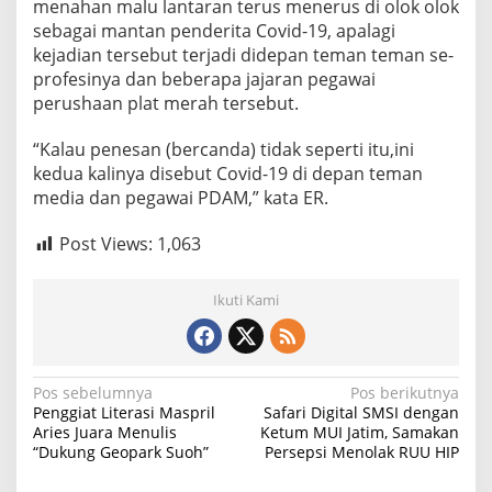
menahan malu lantaran terus menerus di olok olok
sebagai mantan penderita Covid-19, apalagi
kejadian tersebut terjadi didepan teman teman se-
profesinya dan beberapa jajaran pegawai
perushaan plat merah tersebut.
“Kalau penesan (bercanda) tidak seperti itu,ini
kedua kalinya disebut Covid-19 di depan teman
media dan pegawai PDAM,” kata ER.
Post Views:
1,063
Ikuti Kami
N
Pos sebelumnya
Pos berikutnya
Penggiat Literasi Maspril
Safari Digital SMSI dengan
a
Aries Juara Menulis
Ketum MUI Jatim, Samakan
“Dukung Geopark Suoh”
Persepsi Menolak RUU HIP
v
i