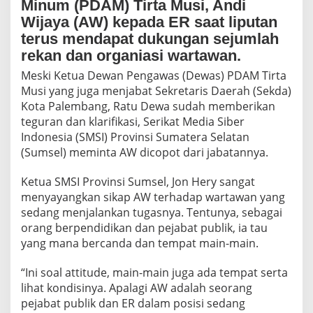
Minum (PDAM) Tirta Musi, Andi
e
r
Wijaya (AW) kepada ER saat liputan
h
terus mendapat dukungan sejumlah
a
rekan dan organiasi wartawan.
d
a
Meski Ketua Dewan Pengawas (Dewas) PDAM Tirta
p
Musi yang juga menjabat Sekretaris Daerah (Sekda)
W
Kota Palembang, Ratu Dewa sudah memberikan
a
r
teguran dan klarifikasi, Serikat Media Siber
t
Indonesia (SMSI) Provinsi Sumatera Selatan
a
(Sumsel) meminta AW dicopot dari jabatannya.
w
a
Ketua SMSI Provinsi Sumsel, Jon Hery sangat
n
T
menyayangkan sikap AW terhadap wartawan yang
i
sedang menjalankan tugasnya. Tentunya, sebagai
d
orang berpendidikan dan pejabat publik, ia tau
a
yang mana bercanda dan tempat main-main.
k
B
i
“Ini soal attitude, main-main juga ada tempat serta
s
lihat kondisinya. Apalagi AW adalah seorang
a
pejabat publik dan ER dalam posisi sedang
D