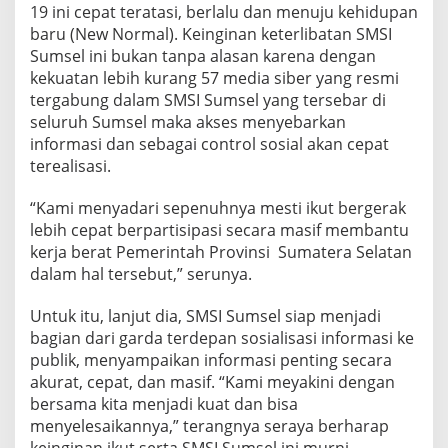
19 ini cepat teratasi, berlalu dan menuju kehidupan
i
P
baru (New Normal). Keinginan keterlibatan SMSI
e
Sumsel ini bukan tanpa alasan karena dengan
n
kekuatan lebih kurang 57 media siber yang resmi
a
tergabung dalam SMSI Sumsel yang tersebar di
n
g
seluruh Sumsel maka akses menyebarkan
a
informasi dan sebagai control sosial akan cepat
n
terealisasi.
a
n
“Kami menyadari sepenuhnya mesti ikut bergerak
C
o
lebih cepat berpartisipasi secara masif membantu
v
kerja berat Pemerintah Provinsi Sumatera Selatan
i
dalam hal tersebut,” serunya.
d
-
Untuk itu, lanjut dia, SMSI Sumsel siap menjadi
1
9
bagian dari garda terdepan sosialisasi informasi ke
publik, menyampaikan informasi penting secara
akurat, cepat, dan masif. “Kami meyakini dengan
bersama kita menjadi kuat dan bisa
menyelesaikannya,” terangnya seraya berharap