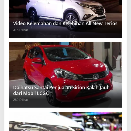
Video Kelemahan dan Kelebihan All New Terios
318 Dilihat
Daihatsu Santai Penjualan Sirion Kalah Jauh
dari Mobil LCGC
289 Dilihat