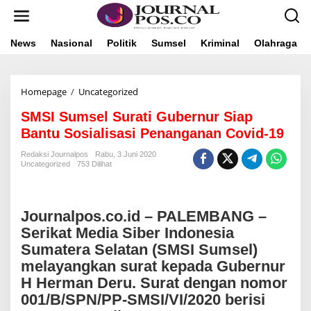
L
e
w
a
News
Nasional
Politik
Sumsel
Kriminal
Olahraga
t
i
k
Homepage
/
Uncategorized
S
e
M
k
SMSI Sumsel Surati Gubernur Siap
S
o
I
n
Bantu Sosialisasi Penanganan Covid-19
S
t
u
e
Redaksi Journalpos
Rabu, 3 Juni 2020
Uncategorized
753 Dilihat
m
n
s
e
l
Journalpos.co.id – PALEMBANG –
S
u
Serikat Media Siber Indonesia
r
Sumatera Selatan (SMSI Sumsel)
a
melayangkan surat kepada Gubernur
t
i
H Herman Deru. Surat dengan nomor
G
001/B/SPN/PP-SMSI/VI/2020 berisi
u