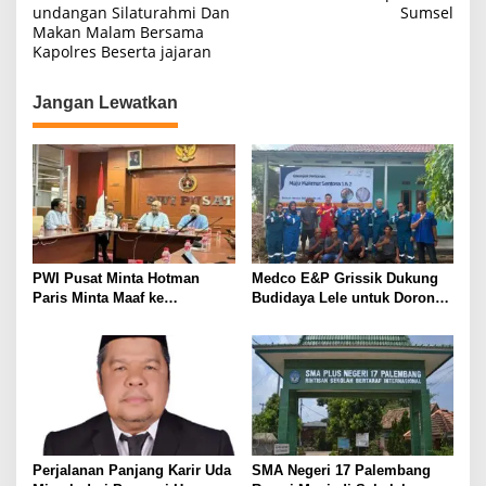
undangan Silaturahmi Dan
Sumsel
v
Makan Malam Bersama
i
Kapolres Beserta jajaran
g
Jangan Lewatkan
a
s
i
p
o
s
PWI Pusat Minta Hotman
Medco E&P Grissik Dukung
Paris Minta Maaf ke
Budidaya Lele untuk Dorong
Wartawan, Tegaskan Martabat
Kemandirian Ekonomi
Pers Harus Dihormati
Masyarakat
Perjalanan Panjang Karir Uda
SMA Negeri 17 Palembang