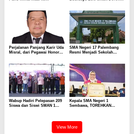
Wartawan, Tegaskan Martabat
Kemandirian Ekonomi
Pers Harus Dihormati
Masyarakat
Perjalanan Panjang Karir Uda
SMA Negeri 17 Palembang
Misral, dari Pegawai Honorer
Resmi Menjadi Sekolah
Hingga Mencapai Puncak
Model PM-KKA
Karir Jabatan Struktural
Eselon III
Wabup Hadiri Pelepasan 209
Kepala SMA Negeri 1
Siswa dan Siswi SMAN 1
Sembawa, TOREHKAN
Banyuasin III
BERBAGAI PENGHARGAAN
MEMBANGGAKAN Berkat
Inovasinya
View More