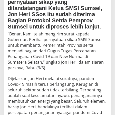
pernyataan sikap yang
b
e
ditandatangani Ketua SMSI Sumsel,
r
Jon Heri SSos itu sudah diterima
n
Bagian Protokol Setda Pemprov
u
r
Sumsel untuk diproses lebih lanjut.
S
“Benar. Kami telah mengirim surat kepada
i
Gubernur. Perihal pernyataan sikap SMSI Sumsel
a
p
untuk membantu Pemerintah Provinsi serta
B
menjadi bagian dari Gugus Tugas Percepatan
a
Penanganan Covid-19 dan New Normal di
n
Sumatera Selatan,” ungkap Jon Heri, dalam siaran
t
u
persnya, Rabu (3/6).
S
o
Dijelaskan Jon Heri melalui suratnya, pandemi
s
Covid-19 masih terus berlangsung. Kerugian di
i
seluruh sektor sudah tidak terbilang. Terpenting
a
l
adalah soal keselamatan nyawa, penanganannya
i
membutuhkan energi yang besar. Seluruh elemen,
s
harap Jon Heri, hendaknya terlibat dalam
a
percepatan penanganannya agar pandemi Covid-
s