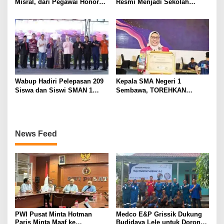
Misral, dari Pegawai Honorer
Resmi Menjadi Sekolah
Hingga Mencapai Puncak
Model PM-KKA
Karir Jabatan Struktural
Eselon III
Wabup Hadiri Pelepasan 209
Kepala SMA Negeri 1
Siswa dan Siswi SMAN 1
Sembawa, TOREHKAN
Banyuasin III
BERBAGAI PENGHARGAAN
MEMBANGGAKAN Berkat
Inovasinya
News Feed
PWI Pusat Minta Hotman
Medco E&P Grissik Dukung
Paris Minta Maaf ke
Budidaya Lele untuk Dorong