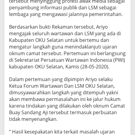
tersebut menyinggung profesi awak media sebagai
v
penyambung informasi publik dan LSM sebagai
o
lembaga yang mengawasi jalannya pemerintahan.
k
a
s
Berdasarkan bukti Rekaman tersebut, Ariyo
i
mengajak seluruh wartawan dan LSM yang ada di
W
Kabupaten OKU Selatan untuk bertemu dan
a
mengatur langkah guna menindaklanjuti ujaran
r
g
oknum camat tersebut. Pertemuan ini berlangsung
a
di Sekretariat Persatuan Wartawan Indonesia (PWI)
n
kabupaten OKU Selatan, Kamis (28-05-2020).
y
a
Dalam pertemuan yang dipimpin Ariyo selaku
H
a
Ketua Forum Wartawan Dan LSM OKU Selatan,
j
dimusyawarahkan langkah yang ditempuh yakni
a
akan membawa permasalahan ini ke jalur hukum
r
karena tindakan yang dilakukan oleh oknum Camat
W
a
Buay Sandang Aji tersebut termasuk perbuatan
r
tidak menyenangkan.
t
a
” Hasil kesepakatan kita terkait masalah ujaran
w