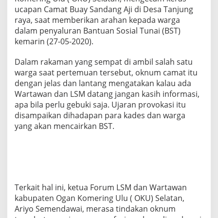
a
ucapan Camat Buay Sandang Aji di Desa Tanjung
n
raya, saat memberikan arahan kepada warga
g
dalam penyaluran Bantuan Sosial Tunai (BST)
A
j
kemarin (27-05-2020).
i
O
Dalam rakaman yang sempat di ambil salah satu
K
warga saat pertemuan tersebut, oknum camat itu
U
dengan jelas dan lantang mengatakan kalau ada
S
e
Wartawan dan LSM datang jangan kasih informasi,
l
apa bila perlu gebuki saja. Ujaran provokasi itu
a
disampaikan dihadapan para kades dan warga
t
yang akan mencairkan BST.
a
n
D
i
d
u
g
Terkait hal ini, ketua Forum LSM dan Wartawan
a
P
kabupaten Ogan Komering Ulu ( OKU) Selatan,
r
Ariyo Semendawai, merasa tindakan oknum
o