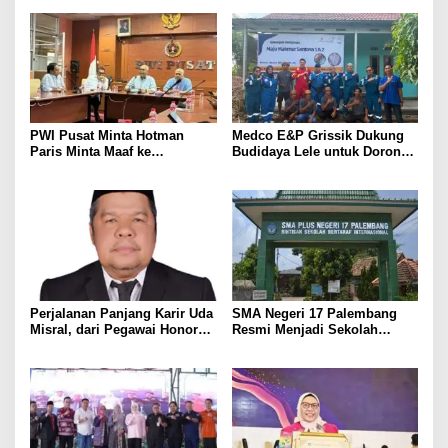
PWI Pusat Minta Hotman
Medco E&P Grissik Dukung
Paris Minta Maaf ke
Budidaya Lele untuk Dorong
Wartawan, Tegaskan Martabat
Kemandirian Ekonomi
Pers Harus Dihormati
Masyarakat
Perjalanan Panjang Karir Uda
SMA Negeri 17 Palembang
Misral, dari Pegawai Honorer
Resmi Menjadi Sekolah
Hingga Mencapai Puncak
Model PM-KKA
Karir Jabatan Struktural
Eselon III