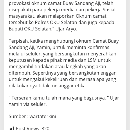
provokasi oknum camat Buay Sandang Aji, telah
a
n
disepakati para pekerja media dan pekerja Sosial
d
masyarakat, akan melaporkan Oknum camat
a
tersebut ke Polres OKU Selatan dan juga kepada
n
Bupati OKU Selatan,” Ujar Aryo.
L
S
M
Terpisah, ketika menghubungi oknum Camat Buay
.
Sandang Aji, Yamin, untuk meminta konfirmasi
melalui seluler, yang bersangkutan menyerahkan
keputusan kepada pihak media dan LSM untuk
mengambil tindakan atau langkah yang akan
ditempuh. Sepertinya yang bersangkutan enggan
untuk mengakui kekeliruan dan merasa apa yang
dilakukannya tidak melanggar etika.
” Terserah kamu tulah mana yang bagusnya, ” Ujar
Yamin via seluler.
Sumber : wartaterkini
Post Views:
820