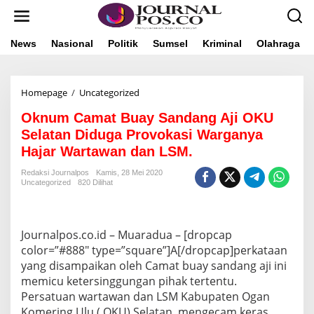
L
e
w
a
News
Nasional
Politik
Sumsel
Kriminal
Olahraga
t
i
k
Homepage
/
Uncategorized
O
e
k
k
Oknum Camat Buay Sandang Aji OKU
n
o
u
n
Selatan Diduga Provokasi Warganya
m
t
Hajar Wartawan dan LSM.
C
e
a
n
Redaksi Journalpos
Kamis, 28 Mei 2020
m
Uncategorized
820 Dilihat
a
t
B
u
Journalpos.co.id – Muaradua – [dropcap
a
color=”#888″ type=”square”]A[/dropcap]perkataan
y
yang disampaikan oleh Camat buay sandang aji ini
S
memicu ketersinggungan pihak tertentu.
a
n
Persatuan wartawan dan LSM Kabupaten Ogan
d
Komering Ulu ( OKU) Selatan, mengecam keras