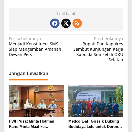
Ikuti Kami
N
Pos sebelumnya
Pos berikutnya
Menjadi Konstituen, SMSI
Bupati Dan Kapolres
a
Siap Mengemban Amanah
Sambut Kunjungan Kerja
Dewan Pers
Kapolda Sumsel di OKU
v
Selatan
i
g
Jangan Lewatkan
a
s
i
p
o
s
PWI Pusat Minta Hotman
Medco E&P Grissik Dukung
Paris Minta Maaf ke
Budidaya Lele untuk Dorong
Wartawan, Tegaskan Martabat
Kemandirian Ekonomi