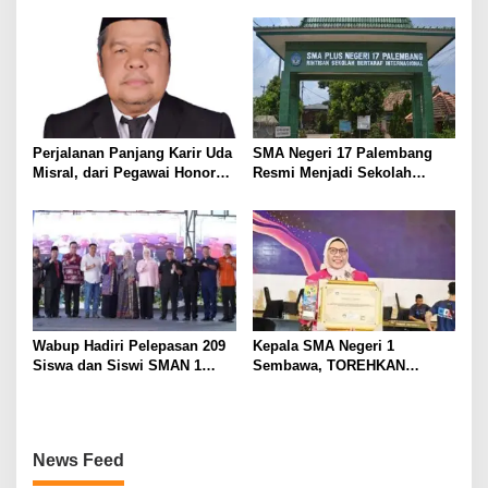
Pers Harus Dihormati
Masyarakat
Perjalanan Panjang Karir Uda
SMA Negeri 17 Palembang
Misral, dari Pegawai Honorer
Resmi Menjadi Sekolah
Hingga Mencapai Puncak
Model PM-KKA
Karir Jabatan Struktural
Eselon III
Wabup Hadiri Pelepasan 209
Kepala SMA Negeri 1
Siswa dan Siswi SMAN 1
Sembawa, TOREHKAN
Banyuasin III
BERBAGAI PENGHARGAAN
MEMBANGGAKAN Berkat
Inovasinya
News Feed