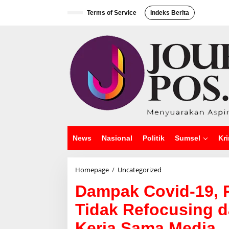
L
e
Terms of Service
Indeks Berita
w
a
t
i
k
e
k
o
n
t
e
n
News
Nasional
Politik
Sumsel
Kri
Homepage
/
Uncategorized
D
a
Dampak Covid-19, 
m
p
Tidak Refocusing 
a
k
Kerja Sama Media
C