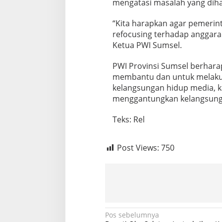
mengatasi masalah yang diha
k
a
“Kita harapkan agar pemerin
s
refocusing terhadap anggaran
i
A
Ketua PWI Sumsel.
n
g
PWI Provinsi Sumsel berhara
g
membantu dan untuk melaku
a
kelangsungan hidup media, k
r
a
menggantungkan kelangsung
n
K
Teks: Rel
e
r
j
Post Views:
750
a
S
a
m
a
M
e
d
N
Pos sebelumnya
i