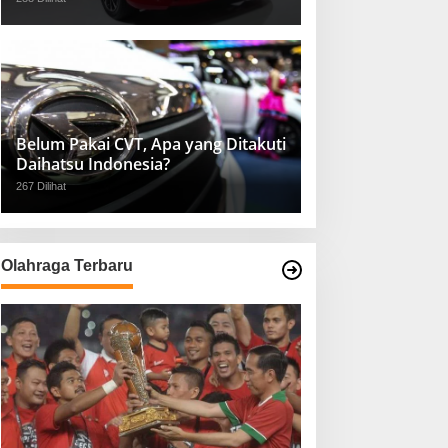
Belum Pakai CVT, Apa yang Ditakuti
Daihatsu Indonesia?
267 Dilihat
Olahraga Terbaru