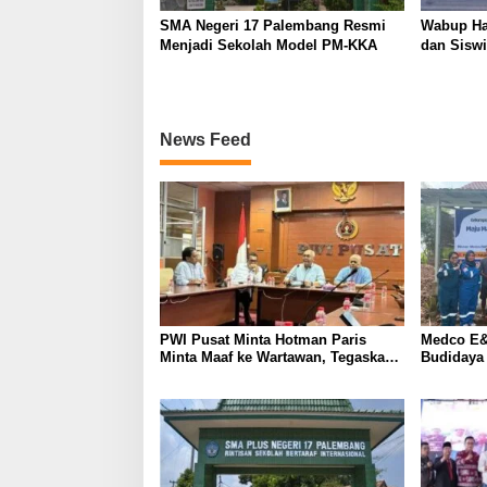
SMA Negeri 17 Palembang Resmi
Wabup Ha
Menjadi Sekolah Model PM-KKA
dan Siswi
News Feed
PWI Pusat Minta Hotman Paris
Medco E&
Minta Maaf ke Wartawan, Tegaskan
Budidaya
Martabat Pers Harus Dihormati
Kemandir