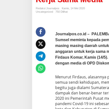
o
v
Redaksi Journalpos
Kamis, 14 Mei 2020
i
Uncategorized
750 Dilihat
d
-
1
9
,
Journalpos.co.id – PALEMBA
P
Sumsel meminta kepada peme
W
masing masing daerah untuk 
I
S
anggaran untuk kerja sama m
u
Firdaus Komar, Kamis (14/5).
m
dengan media di OPD Diskom
s
e
l
Menurut Firdaus, alasannya 
M
i
semua sendi kehidupan, mem
n
begitu juga dialami Sumatera
t
dampak dan benar-benar teri
a
2020 ini Pemerintah Pusat m
P
pandemi Covid-19 ini sebesar
e
m