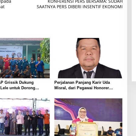
Kepada
KONFERENSI PERS BERSAMA: SUDAH
bat
SAATNYA PERS DIBERI INSENTIF EKONOMI
P Grissik Dukung
Perjalanan Panjang Karir Uda
 Lele untuk Dorong
Misral, dari Pegawai Honorer
ian Ekonomi Masyarakat
Hingga Mencapai Puncak Karir
Jabatan Struktural Eselon III