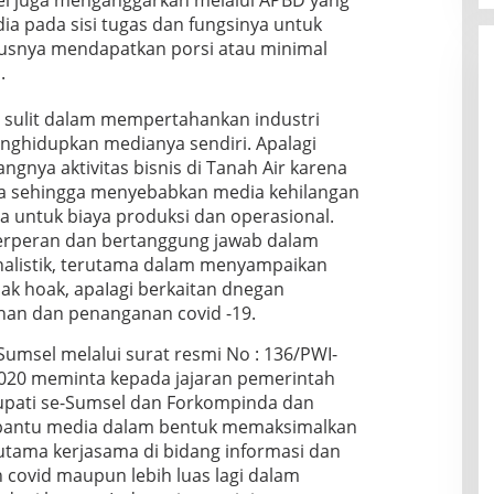
el juga menganggarkan melalui APBD yang
dia pada sisi tugas dan fungsinya untuk
rusnya mendapatkan porsi atau minimal
.
in sulit dalam mempertahankan industri
ghidupkan medianya sendiri. Apalagi
ngnya aktivitas bisnis di Tanah Air karena
a sehingga menyebabkan media kehilangan
untuk biaya produksi dan operasional.
berperan dan bertanggung jawab dalam
nalistik, terutama dalam menyampaikan
dak hoak, apaIagi berkaitan dnegan
han dan penanganan covid -19.
 Sumsel melalui surat resmi No : 136/PWI-
2020 meminta kepada jajaran pemerintah
upati se-Sumsel dan Forkompinda dan
mbantu media dalam bentuk memaksimalkan
tama kerjasama di bidang informasi dan
 covid maupun lebih luas lagi dalam