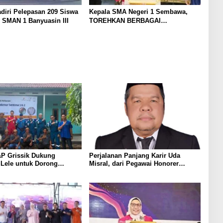
diri Pelepasan 209 Siswa
Kepala SMA Negeri 1 Sembawa,
 SMAN 1 Banyuasin III
TOREHKAN BERBAGAI
PENGHARGAAN MEMBANGGAKAN
Berkat Inovasinya
P Grissik Dukung
Perjalanan Panjang Karir Uda
 Lele untuk Dorong
Misral, dari Pegawai Honorer
ian Ekonomi Masyarakat
Hingga Mencapai Puncak Karir
Jabatan Struktural Eselon III