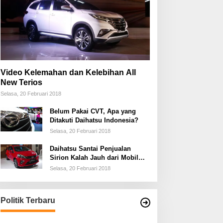
Video Kelemahan dan Kelebihan All
New Terios
Selasa, 20 Februari 2018
Belum Pakai CVT, Apa yang
Ditakuti Daihatsu Indonesia?
Selasa, 20 Februari 2018
Daihatsu Santai Penjualan
Sirion Kalah Jauh dari Mobil
LCGC
Selasa, 20 Februari 2018
Politik Terbaru