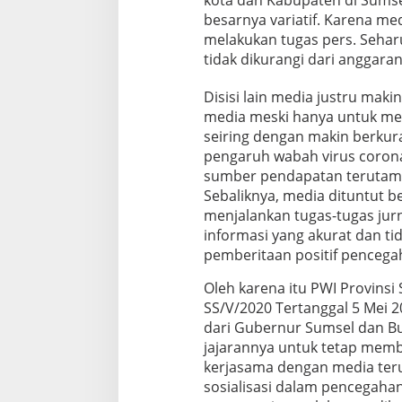
kota dan Kabupaten di Sums
d
besarnya variatif. Karena me
a
melakukan tugas pers. Seha
T
tidak dikurangi dari anggaran
i
d
a
Disisi lain media justru mak
k
media meski hanya untuk men
R
seiring dengan makin berkura
e
pengaruh wabah virus coron
f
o
sumber pendapatan terutama 
c
Sebaliknya, media dituntut 
u
menjalankan tugas-tugas jur
s
informasi yang akurat dan ti
i
pemberitaan positif pencega
n
g
d
Oleh karena itu PWI Provinsi
a
SS/V/2020 Tertanggal 5 Mei 
n
dari Gubernur Sumsel dan B
R
jajarannya untuk tetap me
e
kerjasama dengan media teru
a
l
sosialisasi dalam pencegahan
o