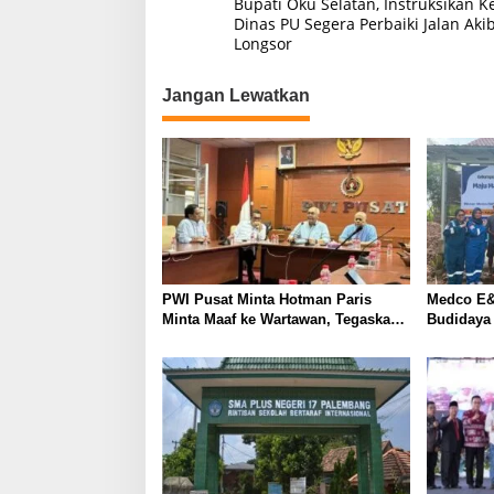
Bupati Oku Selatan, Instruksikan 
a
a
Dinas PU Segera Perbaiki Jalan Aki
Longsor
v
i
Jangan Lewatkan
g
a
s
i
p
o
s
PWI Pusat Minta Hotman Paris
Medco E&
Minta Maaf ke Wartawan, Tegaskan
Budidaya
Martabat Pers Harus Dihormati
Kemandir