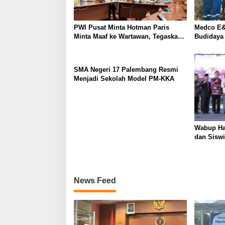
o
s
PWI Pusat Minta Hotman Paris
Medco E&
Minta Maaf ke Wartawan, Tegaskan
Budidaya
Martabat Pers Harus Dihormati
Kemandir
SMA Negeri 17 Palembang Resmi
Menjadi Sekolah Model PM-KKA
Wabup Ha
dan Siswi
News Feed