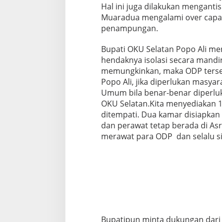
Hal ini juga dilakukan menganti
D
i
Muaradua mengalami over capaci
s
penampungan.
i
a
Bupati OKU Selatan Popo Ali m
p
hendaknya isolasi secara mandi
k
a
memungkinkan, maka ODP terseb
n
Popo Ali, jika diperlukan masy
S
Umum bila benar-benar diperlukan
e
OKU Selatan.Kita menyediakan 
b
a
ditempati. Dua kamar disiapkan
g
dan perawat tetap berada di 
a
merawat para ODP dan selalu si
i
T
e
m
p
a
t
I
s
Bupatipun minta dukungan dar
o