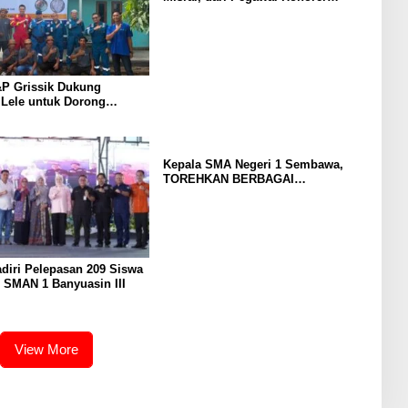
Hingga Mencapai Puncak Karir
Jabatan Struktural Eselon III
P Grissik Dukung
 Lele untuk Dorong
ian Ekonomi Masyarakat
Kepala SMA Negeri 1 Sembawa,
TOREHKAN BERBAGAI
PENGHARGAAN MEMBANGGAKAN
Berkat Inovasinya
diri Pelepasan 209 Siswa
 SMAN 1 Banyuasin III
View More