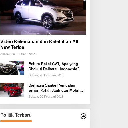
Video Kelemahan dan Kelebihan All
New Terios
Selasa, 20 Februari 2018
Belum Pakai CVT, Apa yang
Ditakuti Daihatsu Indonesia?
Selasa, 20 Februari 2018
Daihatsu Santai Penjualan
Sirion Kalah Jauh dari Mobil
LCGC
Selasa, 20 Februari 2018
Politik Terbaru