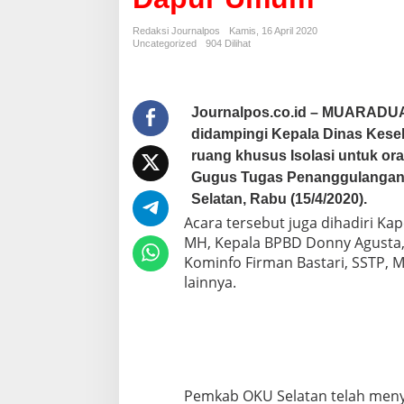
i
n
Redaksi Journalpos
Kamis, 16 April 2020
j
Uncategorized
904 Dilihat
a
u
A
s
Journalpos.co.id – MUARADU
r
didampingi Kepala Dinas Keseh
a
m
ruang khusus Isolasi untuk 
a
Gugus Tugas Penanggulangan 
H
Selatan, Rabu (15/4/2020).
a
j
Acara tersebut juga dihadiri Ka
i
MH, Kepala BPBD Donny Agusta,
O
Kominfo Firman Bastari, SSTP, 
K
lainnya.
U
S
e
l
a
t
a
Pemkab OKU Selatan telah menyi
n