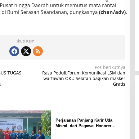
Pusat hingga Daerah untuk memutus mata rantai
 di Bumi Serasan Seandanan, pungkasnya
(chan/adv)
.
Ikuti Kami
Pos berikutnya
GUS TUGAS
Rasa Peduli,Forum Komunikasi LSM dan
wartawan OKU Selatan bagikan masker
N
Gratis
Perjalanan Panjang Karir Uda
Misral, dari Pegawai Honorer
Hingga Mencapai Puncak Karir
Jabatan Struktural Eselon III