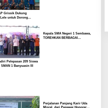
P Grissik Dukung
 Lele untuk Dorong
ian Ekonomi Masyarakat
Kepala SMA Negeri 1 Sembawa,
TOREHKAN BERBAGAI
PENGHARGAAN MEMBANGGAKAN
Berkat Inovasinya
diri Pelepasan 209 Siswa
 SMAN 1 Banyuasin III
Perjalanan Panjang Karir Uda
Misral, dari Pegawai Honorer