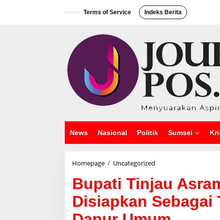
L
e
Terms of Service
Indeks Berita
w
a
t
i
k
e
k
o
n
t
e
n
News
Nasional
Politik
Sumsel
Kri
Homepage
/
Uncategorized
B
u
Bupati Tinjau Asra
p
a
Disiapkan Sebagai 
t
i
Dapur Umum
T