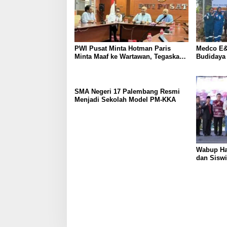
PWI Pusat Minta Hotman Paris
Medco E&
Minta Maaf ke Wartawan, Tegaskan
Budidaya
Martabat Pers Harus Dihormati
Kemandir
SMA Negeri 17 Palembang Resmi
Menjadi Sekolah Model PM-KKA
Wabup Ha
dan Siswi