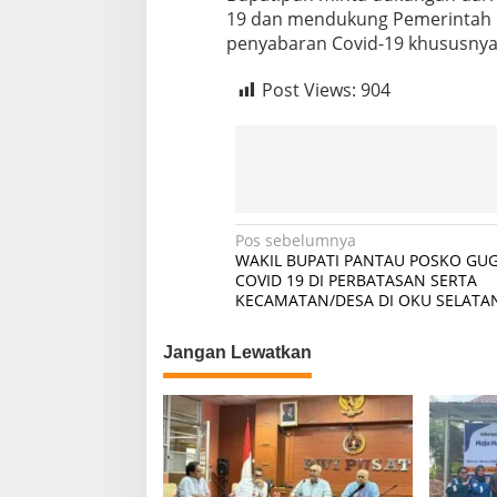
l
19 dan mendukung Pemerintah 
a
penyabaran Covid-19 khususnya
s
i
Post Views:
904
O
D
P
d
a
n
D
a
N
Pos sebelumnya
p
WAKIL BUPATI PANTAU POSKO GU
a
u
COVID 19 DI PERBATASAN SERTA
r
KECAMATAN/DESA DI OKU SELATA
v
U
i
m
Jangan Lewatkan
u
g
m
a
s
i
p