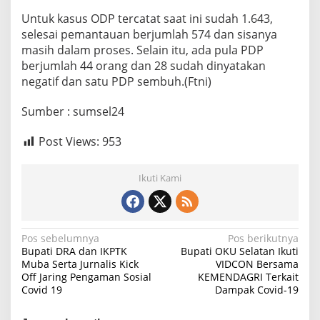
Untuk kasus ODP tercatat saat ini sudah 1.643,
selesai pemantauan berjumlah 574 dan sisanya
masih dalam proses. Selain itu, ada pula PDP
berjumlah 44 orang dan 28 sudah dinyatakan
negatif dan satu PDP sembuh.(Ftni)
Sumber : sumsel24
Post Views:
953
Ikuti Kami
N
Pos sebelumnya
Pos berikutnya
Bupati DRA dan IKPTK
Bupati OKU Selatan Ikuti
a
Muba Serta Jurnalis Kick
VIDCON Bersama
Off Jaring Pengaman Sosial
KEMENDAGRI Terkait
v
Covid 19
Dampak Covid-19
i