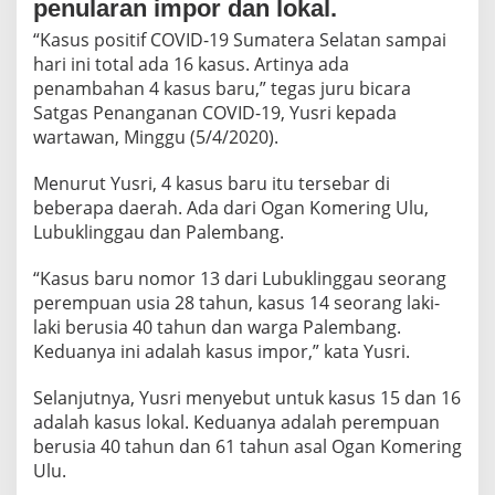
penularan impor dan lokal.
f
C
“Kasus positif COVID-19 Sumatera Selatan sampai
o
hari ini total ada 16 kasus. Artinya ada
v
penambahan 4 kasus baru,” tegas juru bicara
i
d
Satgas Penanganan COVID-19, Yusri kepada
-
wartawan, Minggu (5/4/2020).
1
9
Menurut Yusri, 4 kasus baru itu tersebar di
d
beberapa daerah. Ada dari Ogan Komering Ulu,
i
S
Lubuklinggau dan Palembang.
u
m
“Kasus baru nomor 13 dari Lubuklinggau seorang
s
perempuan usia 28 tahun, kasus 14 seorang laki-
e
laki berusia 40 tahun dan warga Palembang.
l
,
Keduanya ini adalah kasus impor,” kata Yusri.
4
K
Selanjutnya, Yusri menyebut untuk kasus 15 dan 16
a
adalah kasus lokal. Keduanya adalah perempuan
s
berusia 40 tahun dan 61 tahun asal Ogan Komering
u
s
Ulu.
B