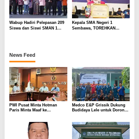
Wabup Hadiri Pelepasan 209
Kepala SMA Negeri 1
Siswa dan Siswi SMAN 1
Sembawa, TOREHKAN
Banyuasin III
BERBAGAI PENGHARGAAN
MEMBANGGAKAN Berkat
Inovasinya
News Feed
PWI Pusat Minta Hotman
Medco E&P Grissik Dukung
Paris Minta Maaf ke
Budidaya Lele untuk Dorong
Wartawan, Tegaskan Martabat
Kemandirian Ekonomi
Pers Harus Dihormati
Masyarakat