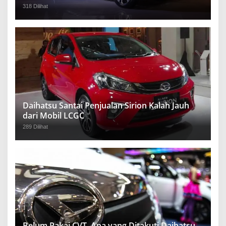
318 Dilihat
Daihatsu Santai Penjualan Sirion Kalah Jauh
dari Mobil LCGC
289 Dilihat
Belum Pakai CVT, Apa yang Ditakuti Daihatsu