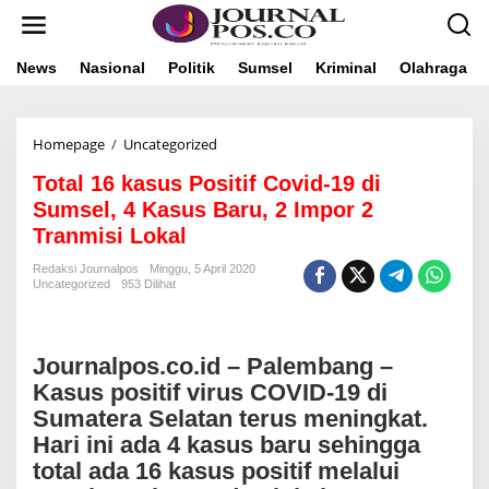
L
e
w
a
News
Nasional
Politik
Sumsel
Kriminal
Olahraga
t
i
k
Homepage
/
Uncategorized
T
e
o
k
Total 16 kasus Positif Covid-19 di
t
o
a
n
Sumsel, 4 Kasus Baru, 2 Impor 2
l
t
Tranmisi Lokal
1
e
6
n
Redaksi Journalpos
Minggu, 5 April 2020
k
Uncategorized
953 Dilihat
a
s
u
s
Journalpos.co.id – Palembang
–
P
Kasus positif virus COVID-19 di
o
Sumatera Selatan terus meningkat.
s
i
Hari ini ada 4 kasus baru sehingga
t
total ada 16 kasus positif melalui
i