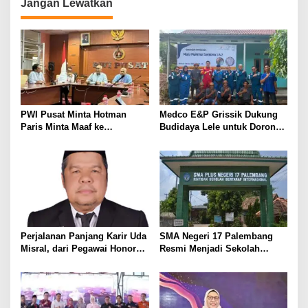
g
Jangan Lewatkan
a
s
i
p
o
s
PWI Pusat Minta Hotman
Medco E&P Grissik Dukung
Paris Minta Maaf ke
Budidaya Lele untuk Dorong
Wartawan, Tegaskan Martabat
Kemandirian Ekonomi
Pers Harus Dihormati
Masyarakat
Perjalanan Panjang Karir Uda
SMA Negeri 17 Palembang
Misral, dari Pegawai Honorer
Resmi Menjadi Sekolah
Hingga Mencapai Puncak
Model PM-KKA
Karir Jabatan Struktural
Eselon III