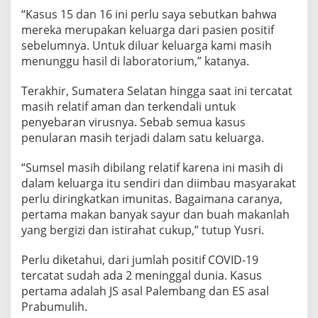
a
“Kasus 15 dan 16 ini perlu saya sebutkan bahwa
r
mereka merupakan keluarga dari pasien positif
u
sebelumnya. Untuk diluar keluarga kami masih
,
2
menunggu hasil di laboratorium,” katanya.
I
m
Terakhir, Sumatera Selatan hingga saat ini tercatat
p
masih relatif aman dan terkendali untuk
o
penyebaran virusnya. Sebab semua kasus
r
2
penularan masih terjadi dalam satu keluarga.
T
r
“Sumsel masih dibilang relatif karena ini masih di
a
dalam keluarga itu sendiri dan diimbau masyarakat
n
perlu diringkatkan imunitas. Bagaimana caranya,
m
i
pertama makan banyak sayur dan buah makanlah
s
yang bergizi dan istirahat cukup,” tutup Yusri.
i
L
Perlu diketahui, dari jumlah positif COVID-19
o
tercatat sudah ada 2 meninggal dunia. Kasus
k
a
pertama adalah JS asal Palembang dan ES asal
l
Prabumulih.