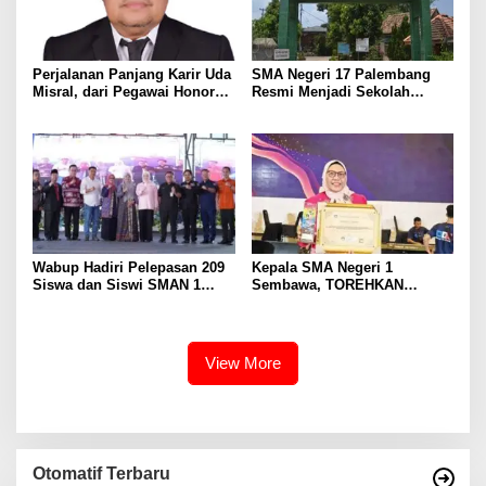
Perjalanan Panjang Karir Uda
SMA Negeri 17 Palembang
Misral, dari Pegawai Honorer
Resmi Menjadi Sekolah
Hingga Mencapai Puncak
Model PM-KKA
Karir Jabatan Struktural
Eselon III
Wabup Hadiri Pelepasan 209
Kepala SMA Negeri 1
Siswa dan Siswi SMAN 1
Sembawa, TOREHKAN
Banyuasin III
BERBAGAI PENGHARGAAN
MEMBANGGAKAN Berkat
Inovasinya
View More
Otomatif Terbaru