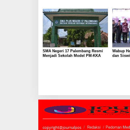
Martabat Pers Harus Dihormati
Kemandir
SMA Negeri 17 Palembang Resmi
Wabup Ha
Menjadi Sekolah Model PM-KKA
dan Siswi
copyright@journalpos
Redaksi
Pedoman Medi