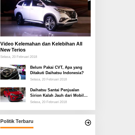
Video Kelemahan dan Kelebihan All
New Terios
Selasa, 20 Februari 2018
Belum Pakai CVT, Apa yang
Ditakuti Daihatsu Indonesia?
Selasa, 20 Februari 2018
Daihatsu Santai Penjualan
Sirion Kalah Jauh dari Mobil
LCGC
Selasa, 20 Februari 2018
Politik Terbaru