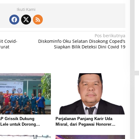
Ikuti Kami
Pos berikutnya
it Covid-
Diskominfo Oku Selatan Disokong Coped’s
rurat
Siapkan Bilik Deteksi Dini Covid 19
P Grissik Dukung
Perjalanan Panjang Karir Uda
 Lele untuk Dorong
Misral, dari Pegawai Honorer
ian Ekonomi Masyarakat
Hingga Mencapai Puncak Karir
Jabatan Struktural Eselon III