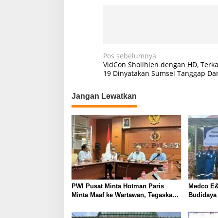
-
1
9
d
i
D
N
Pos sebelumnya
u
VidCon Sholihien dengan HD, Terka
a
a
19 Dinyatakan Sumsel Tanggap Da
T
v
e
m
Jangan Lewatkan
i
p
g
a
t
a
s
i
p
o
PWI Pusat Minta Hotman Paris
Medco E&
s
Minta Maaf ke Wartawan, Tegaskan
Budidaya
Martabat Pers Harus Dihormati
Kemandir