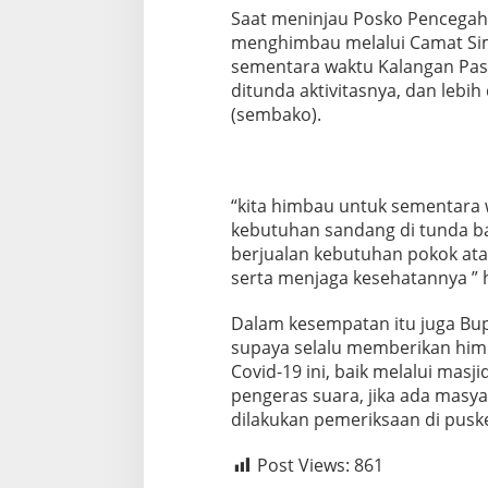
g
Saat meninjau Posko Pencegaha
s
menghimbau melalui Camat Si
u
sementara waktu Kalangan Pas
n
ditunda aktivitasnya, dan leb
g
P
(sembako).
o
s
k
o
“kita himbau untuk sementara w
P
kebutuhan sandang di tunda ba
e
n
berjualan kebutuhan pokok atau
c
serta menjaga kesehatannya ” 
e
g
Dalam kesempatan itu juga Bup
a
supaya selalu memberikan himb
h
a
Covid-19 ini, baik melalui masj
n
pengeras suara, jika ada masy
C
dilakukan pemeriksaan di puske
o
v
Post Views:
861
i
d