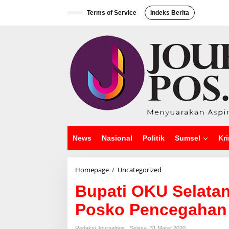
L
e
Terms of Service
Indeks Berita
w
a
t
i
k
e
k
o
n
t
e
n
News
Nasional
Politik
Sumsel
Kri
Homepage
/
Uncategorized
B
u
Bupati OKU Selatan
p
a
Posko Pencegahan 
t
i
O
Redaksi Journalpos
Selasa, 31 Maret 2020