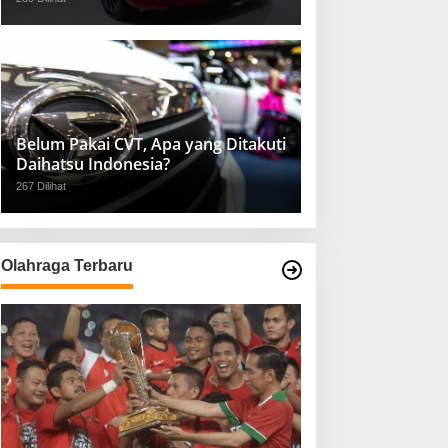
Belum Pakai CVT, Apa yang Ditakuti
Daihatsu Indonesia?
267 Dilihat
Olahraga Terbaru