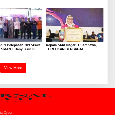
ian Ekonomi Masyarakat
Hingga Mencapai Puncak Karir
Jabatan Struktural Eselon III
diri Pelepasan 209 Siswa
Kepala SMA Negeri 1 Sembawa,
 SMAN 1 Banyuasin III
TOREHKAN BERBAGAI
PENGHARGAAN MEMBANGGAKAN
Berkat Inovasinya
View More
a Cyber