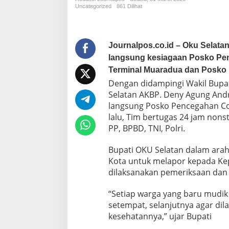
K
Uncategorized
861 Dilihat
U
S
e
l
Journalpos.co.id – Oku Selata
a
langsung kesiagaan Posko Pen
t
a
Terminal Muaradua dan Posko 
n
Dengan didampingi Wakil Bupat
P
Selatan AKBP. Deny Agung And
o
langsung Posko Pencegahan Cov
p
o
lalu, Tim bertugas 24 jam nonst
A
PP, BPBD, TNI, Polri.
l
i
Bupati OKU Selatan dalam ara
T
Kota untuk melapor kepada Kep
i
n
dilaksanakan pemeriksaan da
j
a
“Setiap warga yang baru mudik
u
setempat, selanjutnya agar dil
l
kesehatannya,” ujar Bupati
a
n