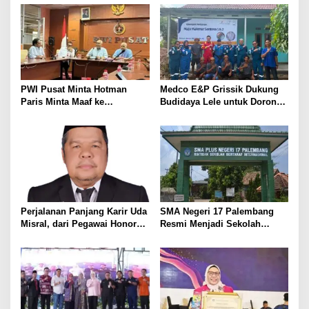
T
s
A
N
i
p
o
s
PWI Pusat Minta Hotman
Medco E&P Grissik Dukung
Paris Minta Maaf ke
Budidaya Lele untuk Dorong
Wartawan, Tegaskan Martabat
Kemandirian Ekonomi
Pers Harus Dihormati
Masyarakat
Perjalanan Panjang Karir Uda
SMA Negeri 17 Palembang
Misral, dari Pegawai Honorer
Resmi Menjadi Sekolah
Hingga Mencapai Puncak
Model PM-KKA
Karir Jabatan Struktural
Eselon III