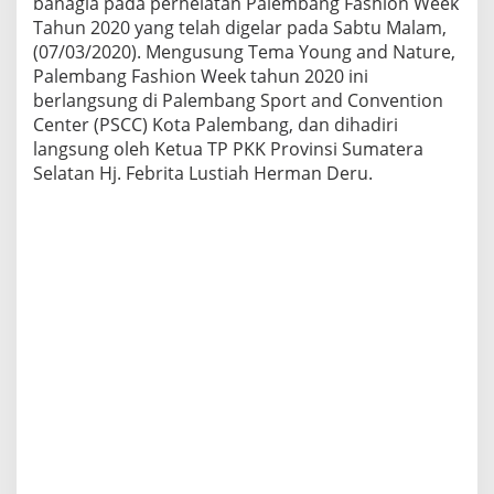
bahagia pada perhelatan Palembang Fashion Week
K
Tahun 2020 yang telah digelar pada Sabtu Malam,
A
W
(07/03/2020). Mengusung Tema Young and Nature,
A
Palembang Fashion Week tahun 2020 ini
I
berlangsung di Palembang Sport and Convention
K
Center (PSCC) Kota Palembang, dan dihadiri
A
langsung oleh Ketua TP PKK Provinsi Sumatera
N
D
Selatan Hj. Febrita Lustiah Herman Deru.
U
K
K
A
Y
U
A
R
O
T
A
M
P
I
L
S