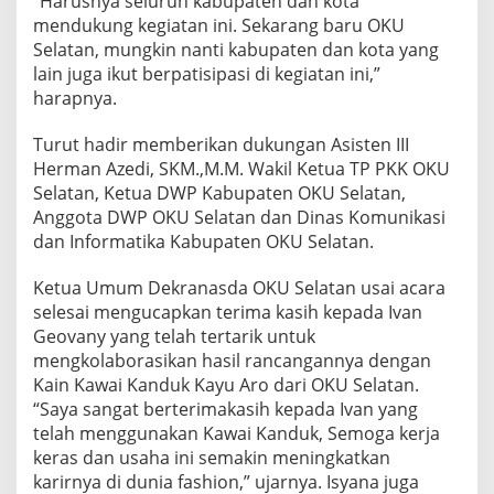
“Harusnya seluruh kabupaten dan kota
S
mendukung kegiatan ini. Sekarang baru OKU
I
Selatan, mungkin nanti kabupaten dan kota yang
S
lain juga ikut berpatisipasi di kegiatan ini,”
U
M
harapnya.
S
E
Turut hadir memberikan dukungan Asisten III
L
Herman Azedi, SKM.,M.M. Wakil Ketua TP PKK OKU
H
Selatan, Ketua DWP Kabupaten OKU Selatan,
A
D
Anggota DWP OKU Selatan dan Dinas Komunikasi
I
dan Informatika Kabupaten OKU Selatan.
R
L
Ketua Umum Dekranasda OKU Selatan usai acara
A
selesai mengucapkan terima kasih kepada Ivan
N
G
Geovany yang telah tertarik untuk
S
mengkolaborasikan hasil rancangannya dengan
U
Kain Kawai Kanduk Kayu Aro dari OKU Selatan.
N
“Saya sangat berterimakasih kepada Ivan yang
G
telah menggunakan Kawai Kanduk, Semoga kerja
U
N
keras dan usaha ini semakin meningkatkan
T
karirnya di dunia fashion,” ujarnya. Isyana juga
U