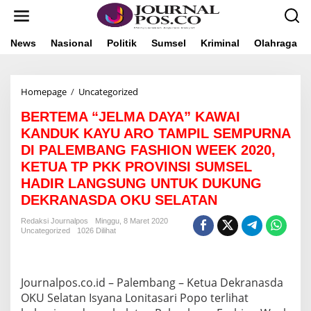
L
e
w
a
News
Nasional
Politik
Sumsel
Kriminal
Olahraga
t
i
k
Homepage
/
Uncategorized
B
e
E
k
BERTEMA “JELMA DAYA” KAWAI
R
o
T
n
KANDUK KAYU ARO TAMPIL SEMPURNA
E
t
DI PALEMBANG FASHION WEEK 2020,
M
e
KETUA TP PKK PROVINSI SUMSEL
A
n
“
HADIR LANGSUNG UNTUK DUKUNG
J
DEKRANASDA OKU SELATAN
E
L
Redaksi Journalpos
Minggu, 8 Maret 2020
M
Uncategorized
1026 Dilihat
A
D
A
Y
Journalpos.co.id – Palembang – Ketua Dekranasda
A
OKU Selatan Isyana Lonitasari Popo terlihat
”