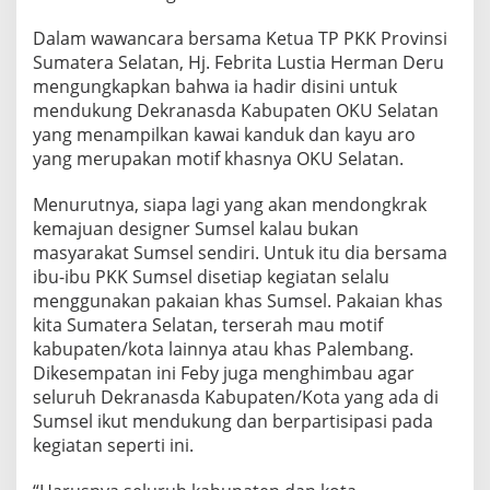
W
E
Dalam wawancara bersama Ketua TP PKK Provinsi
E
Sumatera Selatan, Hj. Febrita Lustia Herman Deru
K
mengungkapkan bahwa ia hadir disini untuk
2
mendukung Dekranasda Kabupaten OKU Selatan
0
2
yang menampilkan kawai kanduk dan kayu aro
0
yang merupakan motif khasnya OKU Selatan.
,
K
Menurutnya, siapa lagi yang akan mendongkrak
E
kemajuan designer Sumsel kalau bukan
T
U
masyarakat Sumsel sendiri. Untuk itu dia bersama
A
ibu-ibu PKK Sumsel disetiap kegiatan selalu
T
menggunakan pakaian khas Sumsel. Pakaian khas
P
kita Sumatera Selatan, terserah mau motif
P
kabupaten/kota lainnya atau khas Palembang.
K
K
Dikesempatan ini Feby juga menghimbau agar
P
seluruh Dekranasda Kabupaten/Kota yang ada di
R
Sumsel ikut mendukung dan berpartisipasi pada
O
kegiatan seperti ini.
V
I
N