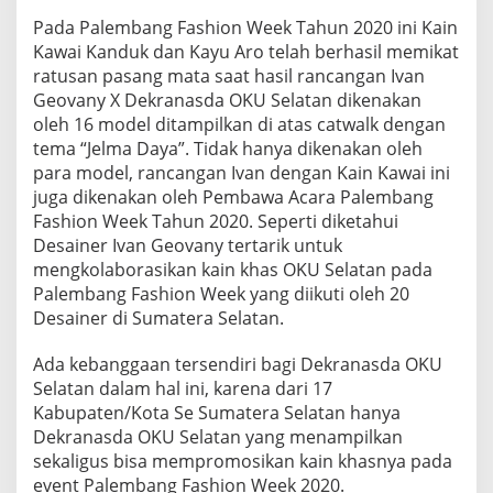
E
Pada Palembang Fashion Week Tahun 2020 ini Kain
M
Kawai Kanduk dan Kayu Aro telah berhasil memikat
P
U
ratusan pasang mata saat hasil rancangan Ivan
R
Geovany X Dekranasda OKU Selatan dikenakan
N
oleh 16 model ditampilkan di atas catwalk dengan
A
tema “Jelma Daya”. Tidak hanya dikenakan oleh
D
I
para model, rancangan Ivan dengan Kain Kawai ini
P
juga dikenakan oleh Pembawa Acara Palembang
A
Fashion Week Tahun 2020. Seperti diketahui
L
Desainer Ivan Geovany tertarik untuk
E
mengkolaborasikan kain khas OKU Selatan pada
M
B
Palembang Fashion Week yang diikuti oleh 20
A
Desainer di Sumatera Selatan.
N
G
Ada kebanggaan tersendiri bagi Dekranasda OKU
F
Selatan dalam hal ini, karena dari 17
A
S
Kabupaten/Kota Se Sumatera Selatan hanya
H
Dekranasda OKU Selatan yang menampilkan
I
sekaligus bisa mempromosikan kain khasnya pada
O
event Palembang Fashion Week 2020.
N