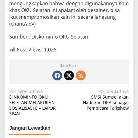
mengungkapkan bahwa dengan digunakannya Kain
K
khas OKU Selatan ini apalagi oleh desainer, bisa
D
U
ikut mempromosikan kain ini secara langsung
K
(chant/adv)
U
N
Sumber : Diskominfo OKU Selatan
G
D
Post Views:
1,026
E
K
R
Ikuti Kami
A
N
A
S
D
N
Pos sebelumnya
Pos berikutnya
A
DINKOMINFO OKU
SMSI Sumsel akan
O
a
SELETAN MELAKUKAN
Hadirkan DRA sebagai
K
SOSIALISASI E – LAPOR
Pembicara Talkshow
v
U
SP4N
S
i
E
g
L
Jangan Lewatkan
A
a