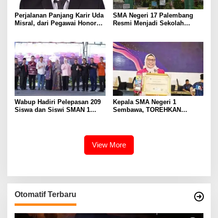
Perjalanan Panjang Karir Uda
SMA Negeri 17 Palembang
Misral, dari Pegawai Honorer
Resmi Menjadi Sekolah
Hingga Mencapai Puncak
Model PM-KKA
Karir Jabatan Struktural
Eselon III
Wabup Hadiri Pelepasan 209
Kepala SMA Negeri 1
Siswa dan Siswi SMAN 1
Sembawa, TOREHKAN
Banyuasin III
BERBAGAI PENGHARGAAN
MEMBANGGAKAN Berkat
Inovasinya
View More
Otomatif Terbaru