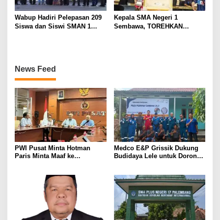
Wabup Hadiri Pelepasan 209
Kepala SMA Negeri 1
Siswa dan Siswi SMAN 1
Sembawa, TOREHKAN
Banyuasin III
BERBAGAI PENGHARGAAN
MEMBANGGAKAN Berkat
Inovasinya
News Feed
PWI Pusat Minta Hotman
Medco E&P Grissik Dukung
Paris Minta Maaf ke
Budidaya Lele untuk Dorong
Wartawan, Tegaskan Martabat
Kemandirian Ekonomi
Pers Harus Dihormati
Masyarakat