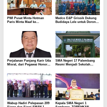
PWI Pusat Minta Hotman
Medco E&P Grissik Dukung
Paris Minta Maaf ke
Budidaya Lele untuk Dorong
Wartawan, Tegaskan Martabat
Kemandirian Ekonomi
Pers Harus Dihormati
Masyarakat
Perjalanan Panjang Karir Uda
SMA Negeri 17 Palembang
Misral, dari Pegawai Honorer
Resmi Menjadi Sekolah
Hingga Mencapai Puncak
Model PM-KKA
Karir Jabatan Struktural
Eselon III
Wabup Hadiri Pelepasan 209
Kepala SMA Negeri 1
Siswa dan Siswi SMAN 1
Sembawa, TOREHKAN