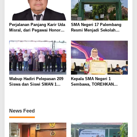
Perjalanan Panjang Karir Uda
SMA Negeri 17 Palembang
Misral, dari Pegawai Honorer
Resmi Menjadi Sekolah
Hingga Mencapai Puncak
Model PM-KKA
Karir Jabatan Struktural
Eselon III
Wabup Hadiri Pelepasan 209
Kepala SMA Negeri 1
Siswa dan Siswi SMAN 1
Sembawa, TOREHKAN
Banyuasin III
BERBAGAI PENGHARGAAN
MEMBANGGAKAN Berkat
Inovasinya
News Feed