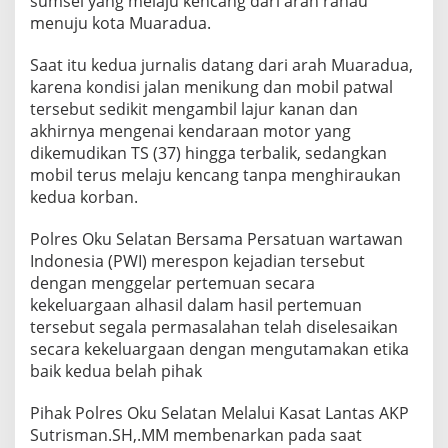
sumsel yang melaju kencang dari arah ranau
a
menuju kota Muaradua.
W
a
Saat itu kedua jurnalis datang dari arah Muaradua,
r
t
karena kondisi jalan menikung dan mobil patwal
a
tersebut sedikit mengambil lajur kanan dan
w
akhirnya mengenai kendaraan motor yang
a
dikemudikan TS (37) hingga terbalik, sedangkan
n
M
mobil terus melaju kencang tanpa menghiraukan
e
kedua korban.
n
g
Polres Oku Selatan Bersama Persatuan wartawan
a
Indonesia (PWI) merespon kejadian tersebut
l
a
dengan menggelar pertemuan secara
m
kekeluargaan alhasil dalam hasil pertemuan
i
tersebut segala permasalahan telah diselesaikan
L
secara kekeluargaan dengan mengutamakan etika
a
baik kedua belah pihak
k
a
L
Pihak Polres Oku Selatan Melalui Kasat Lantas AKP
a
Sutrisman.SH,.MM membenarkan pada saat
n