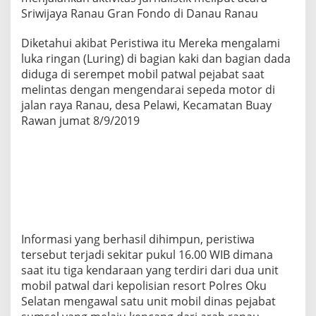
t
Sriwijaya Ranau Gran Fondo di Danau Ranau
L
a
Diketahui akibat Peristiwa itu Mereka mengalami
n
t
luka ringan (Luring) di bagian kaki dan bagian dada
a
diduga di serempet mobil patwal pejabat saat
s
melintas dengan mengendarai sepeda motor di
O
jalan raya Ranau, desa Pelawi, Kecamatan Buay
k
Rawan jumat 8/9/2019
u
S
e
l
a
t
a
n
K
e
Informasi yang berhasil dihimpun, peristiwa
p
tersebut terjadi sekitar pukul 16.00 WIB dimana
a
saat itu tiga kendaraan yang terdiri dari dua unit
d
mobil patwal dari kepolisian resort Polres Oku
a
D
Selatan mengawal satu unit mobil dinas pejabat
u