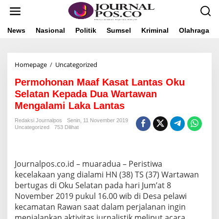
L
e
w
a
News
Nasional
Politik
Sumsel
Kriminal
Olahraga
t
i
k
Homepage
/
Uncategorized
P
e
e
k
Permohonan Maaf Kasat Lantas Oku
r
o
m
n
Selatan Kepada Dua Wartawan
o
t
Mengalami Laka Lantas
h
e
o
n
Redaksi Journalpos
Senin, 11 November 2019
n
Uncategorized
753 Dilihat
a
n
M
a
Journalpos.co.id – muaradua – Peristiwa
a
kecelakaan yang dialami HN (38) TS (37) Wartawan
f
bertugas di Oku Selatan pada hari Jum’at 8
K
November 2019 pukul 16.00 wib di Desa pelawi
a
s
kecamatan Rawan saat dalam perjalanan ingin
a
menjalankan aktivitas jurnalistik meliput acara