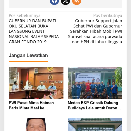
N
Pos sebelumnya
Pos berikutnya
GUBERNUR DAN BUPATI
Gubernur Support Jalan
a
OKU SELATAN BUKA
Sehat PWI dan Gubernur
LANGSUNG EVENT
Serahkan Hibah Mobil PWI
v
NASIONAL BALAP SEPEDA
Sumsel saat acara porwada
i
GRAN FONDO 2019
dan HPN di lubuk linggau
g
Jangan Lewatkan
a
s
i
p
o
s
PWI Pusat Minta Hotman
Medco E&P Grissik Dukung
Paris Minta Maaf ke
Budidaya Lele untuk Dorong
Wartawan, Tegaskan Martabat
Kemandirian Ekonomi
Pers Harus Dihormati
Masyarakat