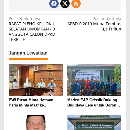
N
Pos sebelumnya
Pos berikutnya
RAPAT PLENO KPU OKU
APBD-P 2019 Muba Tembus
a
SELATAN UMUMKAN 40
4,1 Triliun
ANGGOTA CALON DPRD
v
TERPILIH
i
g
Jangan Lewatkan
a
s
i
p
o
s
PWI Pusat Minta Hotman
Medco E&P Grissik Dukung
Paris Minta Maaf ke
Budidaya Lele untuk Dorong
Wartawan, Tegaskan Martabat
Kemandirian Ekonomi
Pers Harus Dihormati
Masyarakat