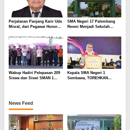
Perjalanan Panjang Karir Uda
SMA Negeri 17 Palembang
Misral, dari Pegawai Honorer
Resmi Menjadi Sekolah
Hingga Mencapai Puncak
Model PM-KKA
Karir Jabatan Struktural
Eselon III
Wabup Hadiri Pelepasan 209
Kepala SMA Negeri 1
Siswa dan Siswi SMAN 1
Sembawa, TOREHKAN
Banyuasin III
BERBAGAI PENGHARGAAN
MEMBANGGAKAN Berkat
Inovasinya
News Feed