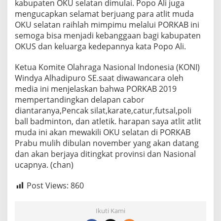
kabupaten OKU selatan dimulai. Popo Ali juga
T
mengucapkan selamat berjuang para atlit muda
E
N
OKU selatan raihlah mimpimu melalui PORKAB ini
O
semoga bisa menjadi kebanggaan bagi kabupaten
K
OKUS dan keluarga kedepannya kata Popo Ali.
U
S
Ketua Komite Olahraga Nasional Indonesia (KONI)
E
L
Windya Alhadipuro SE.saat diwawancara oleh
A
media ini menjelaskan bahwa PORKAB 2019
T
mempertandingkan delapan cabor
A
diantaranya,Pencak silat,karate,catur,futsal,poli
N
ball badminton, dan atletik. harapan saya atlit atlit
.
muda ini akan mewakili OKU selatan di PORKAB
Prabu mulih dibulan november yang akan datang
dan akan berjaya ditingkat provinsi dan Nasional
ucapnya. (chan)
Post Views:
860
Ikuti Kami