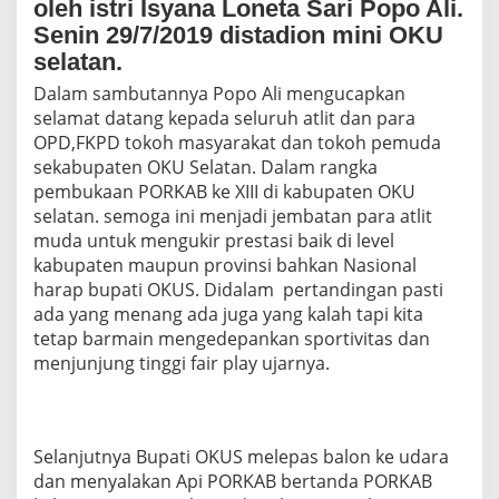
oleh istri Isyana Loneta Sari Popo Ali.
A
B
Senin 29/7/2019 distadion mini OKU
2
selatan.
0
1
Dalam sambutannya Popo Ali mengucapkan
9
selamat datang kepada seluruh atlit dan para
D
OPD,FKPD tokoh masyarakat dan tokoh pemuda
I
sekabupaten OKU Selatan. Dalam rangka
S
pembukaan PORKAB ke XIII di kabupaten OKU
T
A
selatan. semoga ini menjadi jembatan para atlit
D
muda untuk mengukir prestasi baik di level
I
kabupaten maupun provinsi bahkan Nasional
O
harap bupati OKUS. Didalam pertandingan pasti
N
M
ada yang menang ada juga yang kalah tapi kita
I
tetap barmain mengedepankan sportivitas dan
N
menjunjung tinggi fair play ujarnya.
I
K
A
B
U
Selanjutnya Bupati OKUS melepas balon ke udara
P
dan menyalakan Api PORKAB bertanda PORKAB
A