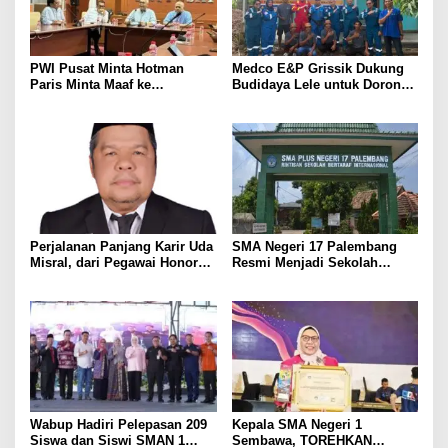
PWI Pusat Minta Hotman
Medco E&P Grissik Dukung
Paris Minta Maaf ke
Budidaya Lele untuk Dorong
Wartawan, Tegaskan Martabat
Kemandirian Ekonomi
Pers Harus Dihormati
Masyarakat
Perjalanan Panjang Karir Uda
SMA Negeri 17 Palembang
Misral, dari Pegawai Honorer
Resmi Menjadi Sekolah
Hingga Mencapai Puncak
Model PM-KKA
Karir Jabatan Struktural
Eselon III
Wabup Hadiri Pelepasan 209
Kepala SMA Negeri 1
Siswa dan Siswi SMAN 1
Sembawa, TOREHKAN