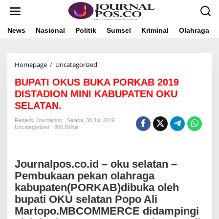
L
e
w
a
News
Nasional
Politik
Sumsel
Kriminal
Olahraga
t
i
k
Homepage
/
Uncategorized
B
e
U
k
BUPATI OKUS BUKA PORKAB 2019
P
o
A
n
DISTADION MINI KABUPATEN OKU
T
t
SELATAN.
I
e
O
n
Redaksi Journalpos
Selasa, 30 Juli 2019
K
Uncategorized
860 Dilihat
U
S
B
U
Journalpos.co.id – oku selatan –
K
Pembukaan pekan olahraga
A
kabupaten(PORKAB)dibuka oleh
P
O
bupati OKU selatan Popo Ali
R
Martopo.MBCOMMERCE didampingi
K