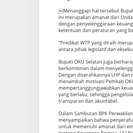
n
D
￼Menanggapi hal tersebut Bupa
e
ini merupakan amanat dari Unda
n
dengan penyelenggaraan keuanga
g
ketentuan dan peraturan yang be
a
n
P
“Predikat WTP yang diraih merup
r
antara pihak legislatif dan ekseku
e
d
Bupati OKU Selatan juga berhara
i
berkomitmen dalam menyelengga
k
a
Dengan diserahkannya LHP dan 
t
menambah motivasi Pemkab OKU 
W
mempertanggungjawabkan keuang
T
yang berlaku, sehingga pengelo
P
transparan dan akuntabel.
Dalam Sambutan BPK Perwakilan 
menyampaikan bahwa penyerahan
untuk memenuhi amanat dari em