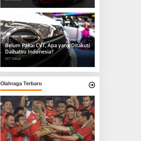
Belum Pakai CVT, Apa yang Ditakuti
Daihatsu Indonesia?
267 Dilihat
Olahraga Terbaru