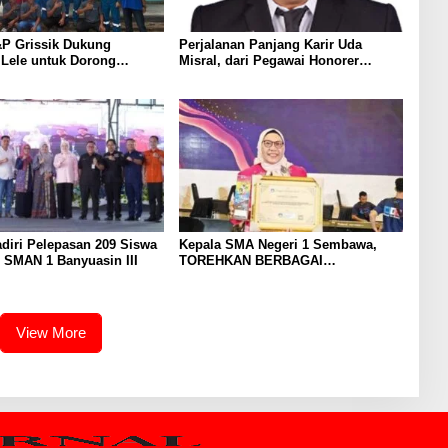
P Grissik Dukung
Perjalanan Panjang Karir Uda
 Lele untuk Dorong
Misral, dari Pegawai Honorer
ian Ekonomi Masyarakat
Hingga Mencapai Puncak Karir
Jabatan Struktural Eselon III
diri Pelepasan 209 Siswa
Kepala SMA Negeri 1 Sembawa,
 SMAN 1 Banyuasin III
TOREHKAN BERBAGAI
PENGHARGAAN MEMBANGGAKAN
Berkat Inovasinya
View More