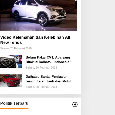
Video Kelemahan dan Kelebihan All
New Terios
Selasa, 20 Februari 2018
Belum Pakai CVT, Apa yang
Ditakuti Daihatsu Indonesia?
Selasa, 20 Februari 2018
Daihatsu Santai Penjualan
Sirion Kalah Jauh dari Mobil
LCGC
Selasa, 20 Februari 2018
Politik Terbaru