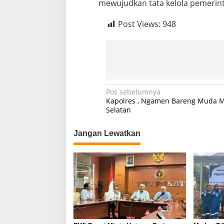
mewujudkan tata kelola pemerin
Post Views:
948
N
Pos sebelumnya
Kapolres , Ngamen Bareng Muda 
a
Selatan
v
Jangan Lewatkan
i
g
a
s
i
p
o