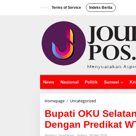
L
e
Terms of Service
Indeks Berita
w
a
t
i
k
e
k
o
n
t
e
n
News
Nasional
Politik
Sumsel
Kri
Homepage
/
Uncategorized
B
u
Bupati OKU Selata
p
a
Dengan Predikat W
t
i
O
Redaksi Journalpos
Selasa, 28 Mei 2019