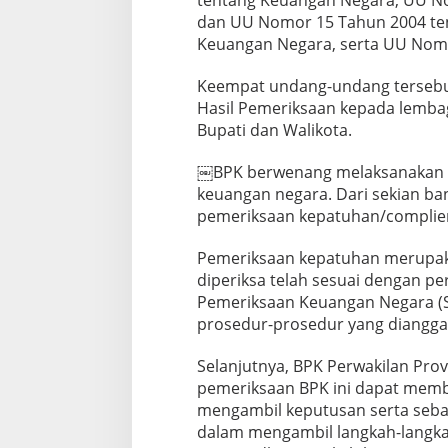
tentang Keuangan Negara, UU N
dan UU Nomor 15 Tahun 2004 te
Keuangan Negara, serta UU Nom
Keempat undang-undang terseb
Hasil Pemeriksaan kepada lembag
Bupati dan Walikota.
￼BPK berwenang melaksanakan p
keuangan negara. Dari sekian ba
pemeriksaan kepatuhan/complie
Pemeriksaan kepatuhan merupaka
diperiksa telah sesuai dengan p
Pemeriksaan Keuangan Negara (SP
prosedur-prosedur yang diangga
Selanjutnya, BPK Perwakilan Pro
pemeriksaan BPK ini dapat mem
mengambil keputusan serta sebag
dalam mengambil langkah-langka