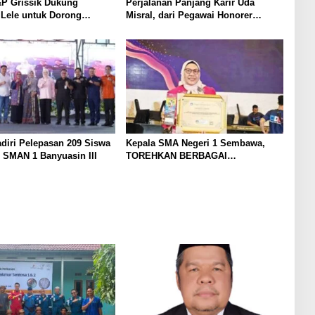
P Grissik Dukung
Perjalanan Panjang Karir Uda
 Lele untuk Dorong
Misral, dari Pegawai Honorer
ian Ekonomi Masyarakat
Hingga Mencapai Puncak Karir
Jabatan Struktural Eselon III
diri Pelepasan 209 Siswa
Kepala SMA Negeri 1 Sembawa,
 SMAN 1 Banyuasin III
TOREHKAN BERBAGAI
PENGHARGAAN MEMBANGGAKAN
Berkat Inovasinya