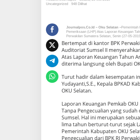
K
Uncategorized
948 Dilihat
U
S
e
l
Journalpos.co.id – Oku Selatan –
Pemerintah
a
Pemeriksaan (LHP) Atas Laporan Keuangan Ta
Perwakilan Sumatera Selatan, Senin (27-05-2019
t
Bertempat di kantor BPK Perwaki
a
n
Auditoriat Sumsel II menyerahk
T
Atas Laporan Keuangan Tahun A
e
diterima langsung oleh Bupati OK
r
i
Turut hadir dalam kesempatan i
m
a
Yudayanti,S.E., Kepala BPKAD K
L
OKU Selatan.
H
P
Laporan Keuangan Pemkab OKU Se
K
Tanpa Pengecualian yang sudah d
e
u
Sumsel. Hal ini merupakan sebua
a
lima tahun berturut-turut sejak
n
Pemerintah Kabupaten OKU Selat
g
Pengecualian dari BPK RI Perwaki
a