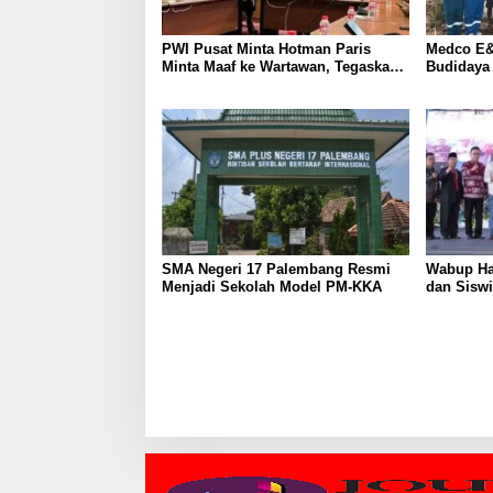
PWI Pusat Minta Hotman Paris
Medco E&
Minta Maaf ke Wartawan, Tegaskan
Budidaya
Martabat Pers Harus Dihormati
Kemandir
SMA Negeri 17 Palembang Resmi
Wabup Ha
Menjadi Sekolah Model PM-KKA
dan Siswi