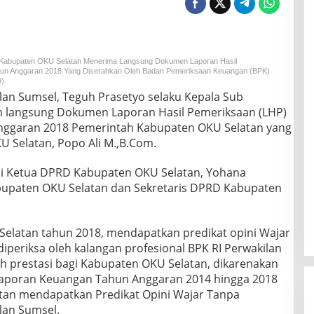
 Kabupaten OKU Selatan Menerima Langsung Dokumen Laporan Hasil
hun Anggaran 2018 Yang Diserahkan Oleh Badan Pemeriksaan Keuangan (BPK)
).
lan Sumsel, Teguh Prasetyo selaku Kepala Sub
an langsung Dokumen Laporan Hasil Pemeriksaan (LHP)
nggaran 2018 Pemerintah Kabupaten OKU Selatan yang
U Selatan, Popo Ali M.,B.Com.
ni Ketua DPRD Kabupaten OKU Selatan, Yohana
abupaten OKU Selatan dan Sekretaris DPRD Kabupaten
latan tahun 2018, mendapatkan predikat opini Wajar
iperiksa oleh kalangan profesional BPK RI Perwakilan
h prestasi bagi Kabupaten OKU Selatan, dikarenakan
 Laporan Keuangan Tahun Anggaran 2014 hingga 2018
an mendapatkan Predikat Opini Wajar Tanpa
lan Sumsel.