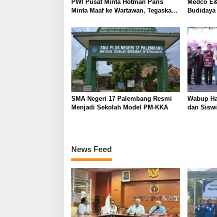
PWI Pusat Minta Hotman Paris
Medco E&
s
Minta Maaf ke Wartawan, Tegaskan
Budidaya
Martabat Pers Harus Dihormati
Kemandir
SMA Negeri 17 Palembang Resmi
Wabup Ha
Menjadi Sekolah Model PM-KKA
dan Siswi
News Feed