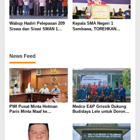
Wabup Hadiri Pelepasan 209
Kepala SMA Negeri 1
Siswa dan Siswi SMAN 1
Sembawa, TOREHKAN
Banyuasin III
BERBAGAI PENGHARGAAN
MEMBANGGAKAN Berkat
Inovasinya
News Feed
PWI Pusat Minta Hotman
Medco E&P Grissik Dukung
Paris Minta Maaf ke
Budidaya Lele untuk Dorong
Wartawan, Tegaskan Martabat
Kemandirian Ekonomi
Pers Harus Dihormati
Masyarakat