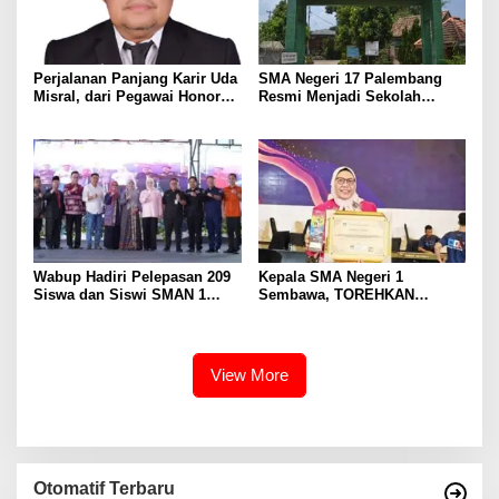
Perjalanan Panjang Karir Uda
SMA Negeri 17 Palembang
Misral, dari Pegawai Honorer
Resmi Menjadi Sekolah
Hingga Mencapai Puncak
Model PM-KKA
Karir Jabatan Struktural
Eselon III
Wabup Hadiri Pelepasan 209
Kepala SMA Negeri 1
Siswa dan Siswi SMAN 1
Sembawa, TOREHKAN
Banyuasin III
BERBAGAI PENGHARGAAN
MEMBANGGAKAN Berkat
Inovasinya
View More
Otomatif Terbaru