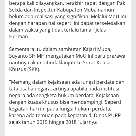
berapa kali dilayangkan, terakhir rapat dengan Pak
n
N
Sekda dan Inspektur Kabupaten Muba namun
e
belum ada realisasi yang signifikan. Melalui MoU ini
g
dengan harapan hal seperti ini dapat terselesaikan
e
dalam waktu yang tidak terlalu lama, “jelas
r
Herman.
i
M
u
Sementara itu dalam sambutan Kajari Muba,
b
Suyanto SH MH mengatakan MoU ini baru pra/awal
a
nantinya akan ditindaklanjuti ke Surat Kuasa
Khusus (SKK).
“Memang dalam kejaksaan ada fungsi perdata dan
tata usaha negara, artinya apabila pada institusi
negara ada sengketa hukum perdata, Kejaksaan
dengan kuasa khusus bisa mendampingi. Seperti
kegiatan hari ini pada fungsi hukum perdata,
karena ada temuan pada kegiatan di Dinas PUPR
sejak tahun 2015 hingga 2018,”ujarnya