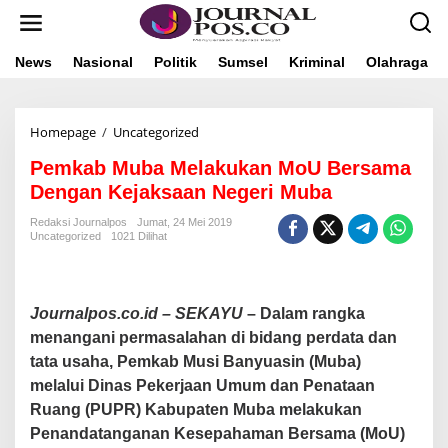
L
e
w
a
News
Nasional
Politik
Sumsel
Kriminal
Olahraga
t
i
k
Homepage
/
Uncategorized
P
e
e
k
Pemkab Muba Melakukan MoU Bersama
m
o
k
n
Dengan Kejaksaan Negeri Muba
a
t
b
e
Redaksi Journalpos
Jumat, 24 Mei 2019
Uncategorized
1021 Dilihat
M
n
u
b
a
M
Journalpos.co.id – SEKAYU
– Dalam rangka
e
menangani permasalahan di bidang perdata dan
l
tata usaha, Pemkab Musi Banyuasin (Muba)
a
k
melalui Dinas Pekerjaan Umum dan Penataan
u
Ruang (PUPR) Kabupaten Muba melakukan
k
Penandatanganan Kesepahaman Bersama (MoU)
a