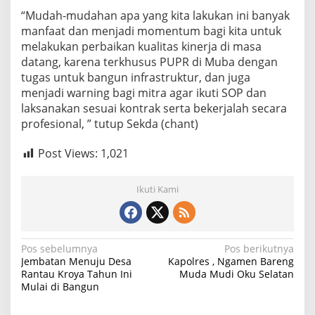
“Mudah-mudahan apa yang kita lakukan ini banyak
manfaat dan menjadi momentum bagi kita untuk
melakukan perbaikan kualitas kinerja di masa
datang, karena terkhusus PUPR di Muba dengan
tugas untuk bangun infrastruktur, dan juga
menjadi warning bagi mitra agar ikuti SOP dan
laksanakan sesuai kontrak serta bekerjalah secara
profesional, ” tutup Sekda (chant)
Post Views:
1,021
Ikuti Kami
N
Pos sebelumnya
Pos berikutnya
Jembatan Menuju Desa
Kapolres , Ngamen Bareng
a
Rantau Kroya Tahun Ini
Muda Mudi Oku Selatan
Mulai di Bangun
v
i