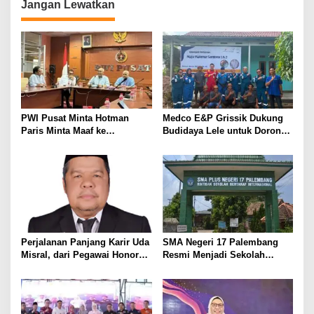
Jangan Lewatkan
g
a
s
i
p
o
PWI Pusat Minta Hotman
Medco E&P Grissik Dukung
s
Paris Minta Maaf ke
Budidaya Lele untuk Dorong
Wartawan, Tegaskan Martabat
Kemandirian Ekonomi
Pers Harus Dihormati
Masyarakat
Perjalanan Panjang Karir Uda
SMA Negeri 17 Palembang
Misral, dari Pegawai Honorer
Resmi Menjadi Sekolah
Hingga Mencapai Puncak
Model PM-KKA
Karir Jabatan Struktural
Eselon III