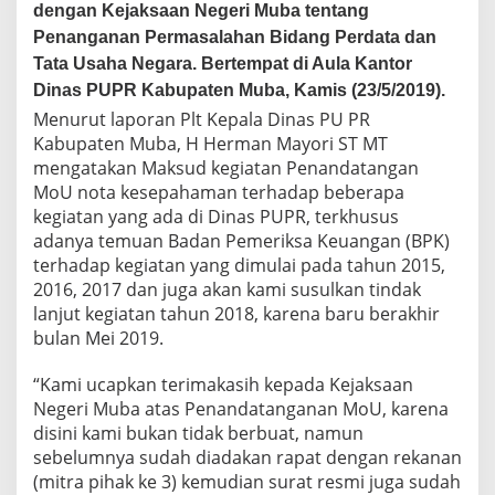
n
dengan Kejaksaan Negeri Muba tentang
M
Penanganan Permasalahan Bidang Perdata dan
o
Tata Usaha Negara. Bertempat di Aula Kantor
U
B
Dinas PUPR Kabupaten Muba, Kamis (23/5/2019).
e
Menurut laporan Plt Kepala Dinas PU PR
r
Kabupaten Muba, H Herman Mayori ST MT
s
mengatakan Maksud kegiatan Penandatangan
a
m
MoU nota kesepahaman terhadap beberapa
a
kegiatan yang ada di Dinas PUPR, terkhusus
D
adanya temuan Badan Pemeriksa Keuangan (BPK)
e
terhadap kegiatan yang dimulai pada tahun 2015,
n
2016, 2017 dan juga akan kami susulkan tindak
g
a
lanjut kegiatan tahun 2018, karena baru berakhir
n
bulan Mei 2019.
K
e
“Kami ucapkan terimakasih kepada Kejaksaan
j
Negeri Muba atas Penandatanganan MoU, karena
a
k
disini kami bukan tidak berbuat, namun
s
sebelumnya sudah diadakan rapat dengan rekanan
a
(mitra pihak ke 3) kemudian surat resmi juga sudah
a