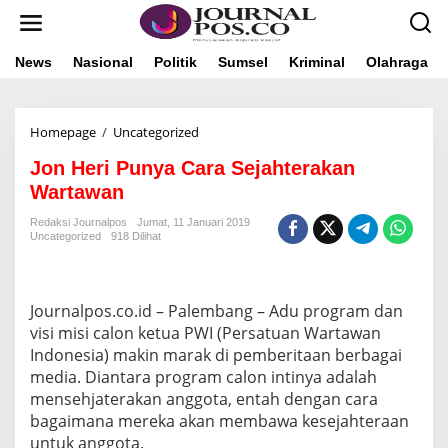
L
e
w
a
News
Nasional
Politik
Sumsel
Kriminal
Olahraga
t
i
k
Homepage
/
Uncategorized
J
e
o
k
Jon Heri Punya Cara Sejahterakan
n
o
H
n
Wartawan
e
t
r
e
Redaksi Journalpos
Jumat, 11 Januari 2019
Uncategorized
918 Dilihat
i
n
P
u
n
Journalpos.co.id – Palembang – Adu program dan
y
a
visi misi calon ketua PWI (Persatuan Wartawan
C
Indonesia) makin marak di pemberitaan berbagai
a
media. Diantara program calon intinya adalah
r
mensehjaterakan anggota, entah dengan cara
a
bagaimana mereka akan membawa kesejahteraan
S
e
untuk anggota.