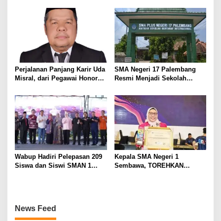
Pers Harus Dihormati
Masyarakat
Perjalanan Panjang Karir Uda
SMA Negeri 17 Palembang
Misral, dari Pegawai Honorer
Resmi Menjadi Sekolah
Hingga Mencapai Puncak
Model PM-KKA
Karir Jabatan Struktural
Eselon III
Wabup Hadiri Pelepasan 209
Kepala SMA Negeri 1
Siswa dan Siswi SMAN 1
Sembawa, TOREHKAN
Banyuasin III
BERBAGAI PENGHARGAAN
MEMBANGGAKAN Berkat
Inovasinya
News Feed