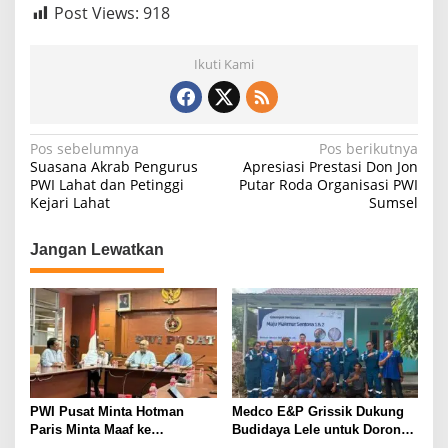
Post Views:
918
Ikuti Kami
N
Pos sebelumnya
Pos berikutnya
Suasana Akrab Pengurus
Apresiasi Prestasi Don Jon
a
PWI Lahat dan Petinggi
Putar Roda Organisasi PWI
Kejari Lahat
Sumsel
v
i
Jangan Lewatkan
g
a
s
i
p
o
PWI Pusat Minta Hotman
Medco E&P Grissik Dukung
s
Paris Minta Maaf ke
Budidaya Lele untuk Dorong
Wartawan, Tegaskan Martabat
Kemandirian Ekonomi