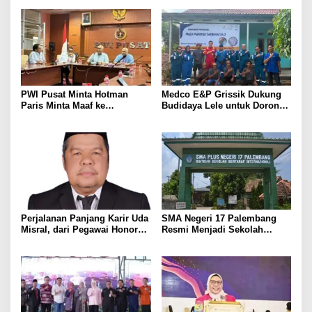
PWI Pusat Minta Hotman
Medco E&P Grissik Dukung
Paris Minta Maaf ke
Budidaya Lele untuk Dorong
Wartawan, Tegaskan Martabat
Kemandirian Ekonomi
Pers Harus Dihormati
Masyarakat
Perjalanan Panjang Karir Uda
SMA Negeri 17 Palembang
Misral, dari Pegawai Honorer
Resmi Menjadi Sekolah
Hingga Mencapai Puncak
Model PM-KKA
Karir Jabatan Struktural
Eselon III