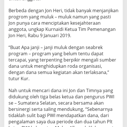
j
a
Berbeda dengan Jon Heri, tidak banyak menjanjikan
h
progrom yang muluk – muluk namun yang pasti
t
Jon punya cara menciptakan kesejahteraan
e
r
anggota, ungkap Kurnaidi Ketua Tim Pemenangan
a
Jon Heri, Rabu 9 Januari 2019.
k
a
“Buat Apa janji – janji muluk dengan seabrek
n
program – program yang belum tentu dapat
W
a
tercapai, yang terpenting berpikir mengali sumber
r
dana untuk menghidupkan roda organisasi,
t
dengan dana semua kegiatan akan terlaksana,”
a
tutur Kur.
w
a
n
Nah untuk mencari dana ini Jon dan Timnya yang
didukung oleh tiga belas ketua dan pengurus PWI
se – Sumatera Selatan, secara bersama akan
bersinergi serta saling mendukung, “Sebenarnya
tidaklah sulit bagi PWI mendapatkan dana, dari
pengalaman saya dua periode dan dua tahun Plt