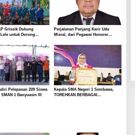
P Grissik Dukung
Perjalanan Panjang Karir Uda
 Lele untuk Dorong
Misral, dari Pegawai Honorer
ian Ekonomi Masyarakat
Hingga Mencapai Puncak Karir
Jabatan Struktural Eselon III
diri Pelepasan 209 Siswa
Kepala SMA Negeri 1 Sembawa,
 SMAN 1 Banyuasin III
TOREHKAN BERBAGAI
PENGHARGAAN MEMBANGGAKAN
Berkat Inovasinya