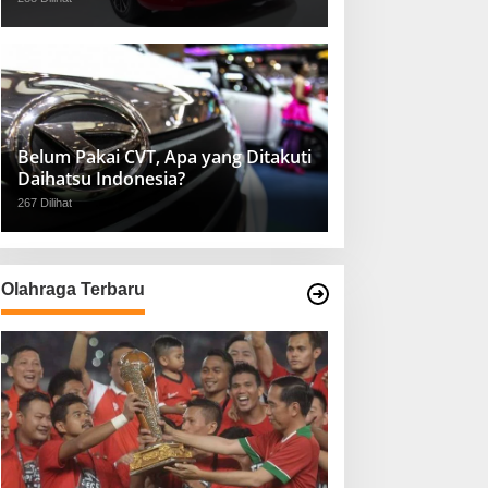
Belum Pakai CVT, Apa yang Ditakuti
Daihatsu Indonesia?
267 Dilihat
Olahraga Terbaru