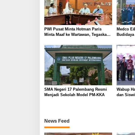
s
i
p
o
PWI Pusat Minta Hotman Paris
Medco E&
s
Minta Maaf ke Wartawan, Tegaskan
Budidaya
Martabat Pers Harus Dihormati
Kemandir
SMA Negeri 17 Palembang Resmi
Wabup Ha
Menjadi Sekolah Model PM-KKA
dan Siswi
News Feed