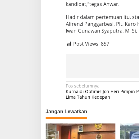
kandidat,”tegas Anwar.
N
G
S
Hadir dalam pertemuan itu, st
E
Alfrenzi Panggarbesi, Plt. Kar
C
Iwan Gunawan Syaputra, M. Si,
A
R
Post Views:
857
A
S
E
H
A
T
N
Pos sebelumnya
Kurnaidi Optimis Jon Heri Pimpin 
a
Lima Tahun Kedepan
v
Jangan Lewatkan
i
g
a