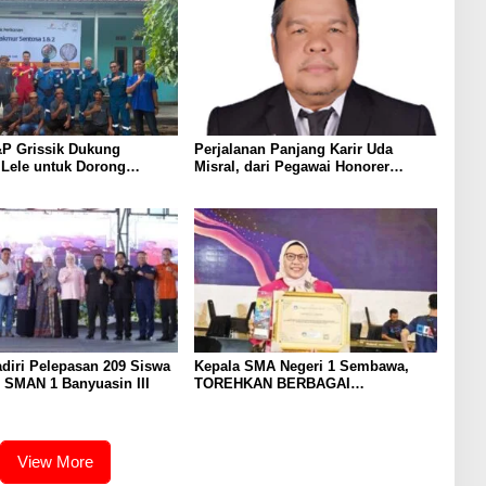
P Grissik Dukung
Perjalanan Panjang Karir Uda
 Lele untuk Dorong
Misral, dari Pegawai Honorer
ian Ekonomi Masyarakat
Hingga Mencapai Puncak Karir
Jabatan Struktural Eselon III
diri Pelepasan 209 Siswa
Kepala SMA Negeri 1 Sembawa,
 SMAN 1 Banyuasin III
TOREHKAN BERBAGAI
PENGHARGAAN MEMBANGGAKAN
Berkat Inovasinya
View More