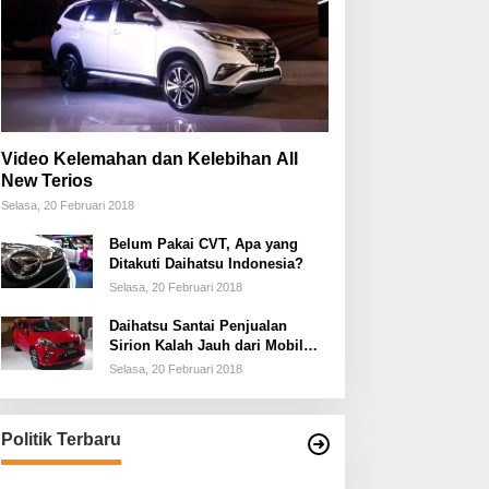
Video Kelemahan dan Kelebihan All
New Terios
Selasa, 20 Februari 2018
Belum Pakai CVT, Apa yang
Ditakuti Daihatsu Indonesia?
Selasa, 20 Februari 2018
Daihatsu Santai Penjualan
Sirion Kalah Jauh dari Mobil
LCGC
Selasa, 20 Februari 2018
Politik Terbaru