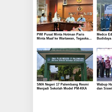
PWI Pusat Minta Hotman Paris
Medco E&
Minta Maaf ke Wartawan, Tegaskan
Budidaya
Martabat Pers Harus Dihormati
Kemandir
SMA Negeri 17 Palembang Resmi
Wabup Ha
Menjadi Sekolah Model PM-KKA
dan Siswi