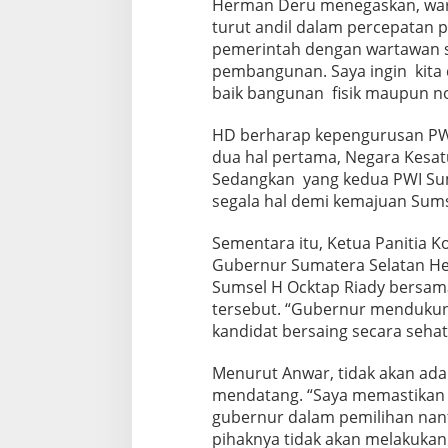
Herman Deru menegaskan, war
C
turut andil dalam percepatan 
A
pemerintah dengan wartawan 
L
O
pembangunan. Saya ingin kit
N
baik bangunan fisik maupun non
K
E
HD berharap kepengurusan PW
T
dua hal pertama, Negara Kesatu
U
A
Sedangkan yang kedua PWI Su
P
segala hal demi kemajuan Sums
W
I
Sementara itu, Ketua Panitia 
S
Gubernur Sumatera Selatan H
U
M
Sumsel H Ocktap Riady bersam
S
tersebut. “Gubernur mendukun
E
kandidat bersaing secara sehat,
L
B
Menurut Anwar, tidak akan ada
E
R
mendatang. “Saya memastikan t
S
gubernur dalam pemilihan nan
A
pihaknya tidak akan melakukan
I