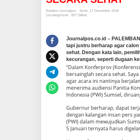
A
I
Redaksi Journalpos
Senin, 17 Desember 2018
N
Uncategorized
857 Dilihat
T
E
R
V
Journalpos.co.id – PALEMBA
E
tapi justru berharap agar cal
N
sehat. Dengan kata lain, pemi
S
kecurangan, seperti dugaan ke
I
,
“Dalam Konferprov (Konferensi 
G
bersainglah secara sehat. Sa
U
agar acara ini nantinya berjal
B
menerima audiensi Panitia Kon
E
R
Indonesia (PWI) Sumsel, diruan
N
U
Gubernur berharap, dapat terja
R
dengan kalangan insan pers y
M
(PWI) dalam mewujudkan Sumse
I
N
5 Januari ternyata harus digel
T
A