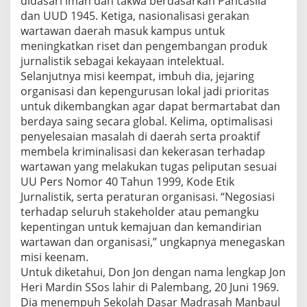
didasari iman dan takwa berdasarkan Pancasila
0
dan UUD 1945. Ketiga, nasionalisasi gerakan
1
wartawan daerah masuk kampus untuk
9
meningkatkan riset dan pengembangan produk
-
2
jurnalistik sebagai kekayaan intelektual.
0
Selanjutnya misi keempat, imbuh dia, jejaring
2
organisasi dan kepengurusan lokal jadi prioritas
4
untuk dikembangkan agar dapat bermartabat dan
berdaya saing secara global. Kelima, optimalisasi
penyelesaian masalah di daerah serta proaktif
membela kriminalisasi dan kekerasan terhadap
wartawan yang melakukan tugas peliputan sesuai
UU Pers Nomor 40 Tahun 1999, Kode Etik
Jurnalistik, serta peraturan organisasi. “Negosiasi
terhadap seluruh stakeholder atau pemangku
kepentingan untuk kemajuan dan kemandirian
wartawan dan organisasi,” ungkapnya menegaskan
misi keenam.
Untuk diketahui, Don Jon dengan nama lengkap Jon
Heri Mardin SSos lahir di Palembang, 20 Juni 1969.
Dia menempuh Sekolah Dasar Madrasah Manbaul