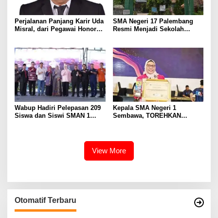
Perjalanan Panjang Karir Uda
SMA Negeri 17 Palembang
Misral, dari Pegawai Honorer
Resmi Menjadi Sekolah
Hingga Mencapai Puncak
Model PM-KKA
Karir Jabatan Struktural
Eselon III
Wabup Hadiri Pelepasan 209
Kepala SMA Negeri 1
Siswa dan Siswi SMAN 1
Sembawa, TOREHKAN
Banyuasin III
BERBAGAI PENGHARGAAN
MEMBANGGAKAN Berkat
Inovasinya
View More
Otomatif Terbaru