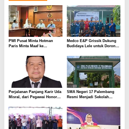
i
p
o
s
PWI Pusat Minta Hotman
Medco E&P Grissik Dukung
Paris Minta Maaf ke
Budidaya Lele untuk Dorong
Wartawan, Tegaskan Martabat
Kemandirian Ekonomi
Pers Harus Dihormati
Masyarakat
Perjalanan Panjang Karir Uda
SMA Negeri 17 Palembang
Misral, dari Pegawai Honorer
Resmi Menjadi Sekolah
Hingga Mencapai Puncak
Model PM-KKA
Karir Jabatan Struktural
Eselon III