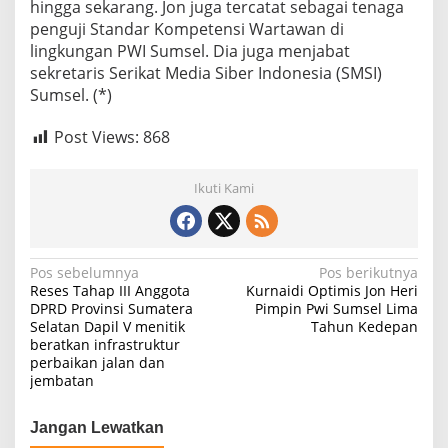
hingga sekarang. Jon juga tercatat sebagai tenaga
penguji Standar Kompetensi Wartawan di
lingkungan PWI Sumsel. Dia juga menjabat
sekretaris Serikat Media Siber Indonesia (SMSI)
Sumsel. (*)
Post Views:
868
Ikuti Kami
N
Pos sebelumnya
Pos berikutnya
Reses Tahap III Anggota
Kurnaidi Optimis Jon Heri
a
DPRD Provinsi Sumatera
Pimpin Pwi Sumsel Lima
Selatan Dapil V menitik
Tahun Kedepan
v
beratkan infrastruktur
i
perbaikan jalan dan
jembatan
g
a
Jangan Lewatkan
s