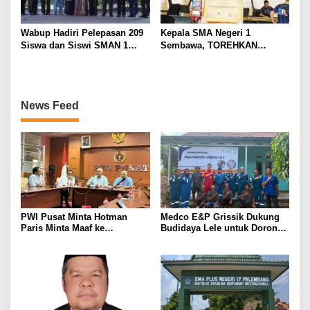
Wabup Hadiri Pelepasan 209
Kepala SMA Negeri 1
Siswa dan Siswi SMAN 1
Sembawa, TOREHKAN
Banyuasin III
BERBAGAI PENGHARGAAN
MEMBANGGAKAN Berkat
Inovasinya
News Feed
PWI Pusat Minta Hotman
Medco E&P Grissik Dukung
Paris Minta Maaf ke
Budidaya Lele untuk Dorong
Wartawan, Tegaskan Martabat
Kemandirian Ekonomi
Pers Harus Dihormati
Masyarakat