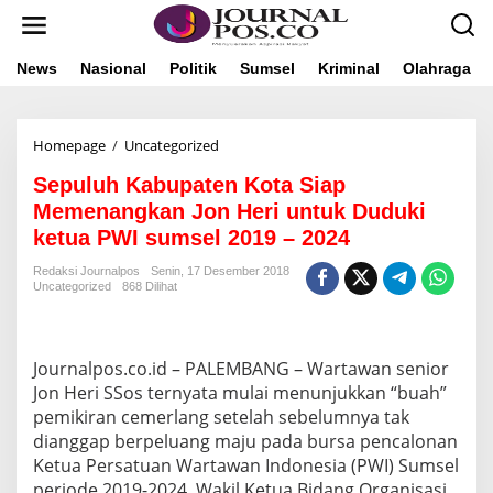
L
e
w
a
News
Nasional
Politik
Sumsel
Kriminal
Olahraga
t
i
k
Homepage
/
Uncategorized
S
e
e
k
Sepuluh Kabupaten Kota Siap
p
o
u
n
Memenangkan Jon Heri untuk Duduki
l
t
ketua PWI sumsel 2019 – 2024
u
e
h
n
Redaksi Journalpos
Senin, 17 Desember 2018
K
Uncategorized
868 Dilihat
a
b
u
p
Journalpos.co.id – PALEMBANG – Wartawan senior
a
Jon Heri SSos ternyata mulai menunjukkan “buah”
t
pemikiran cemerlang setelah sebelumnya tak
e
dianggap berpeluang maju pada bursa pencalonan
n
K
Ketua Persatuan Wartawan Indonesia (PWI) Sumsel
o
periode 2019-2024. Wakil Ketua Bidang Organisasi