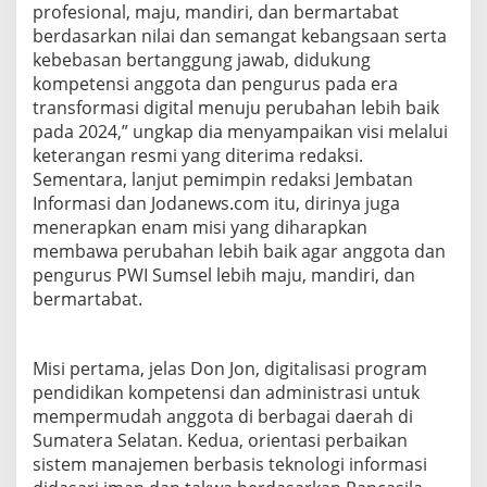
profesional, maju, mandiri, dan bermartabat
n
t
berdasarkan nilai dan semangat kebangsaan serta
u
kebebasan bertanggung jawab, didukung
k
kompetensi anggota dan pengurus pada era
D
transformasi digital menuju perubahan lebih baik
u
d
pada 2024,” ungkap dia menyampaikan visi melalui
u
keterangan resmi yang diterima redaksi.
k
Sementara, lanjut pemimpin redaksi Jembatan
i
Informasi dan Jodanews.com itu, dirinya juga
k
menerapkan enam misi yang diharapkan
e
t
membawa perubahan lebih baik agar anggota dan
u
pengurus PWI Sumsel lebih maju, mandiri, dan
a
bermartabat.
P
W
I
s
Misi pertama, jelas Don Jon, digitalisasi program
u
pendidikan kompetensi dan administrasi untuk
m
mempermudah anggota di berbagai daerah di
s
Sumatera Selatan. Kedua, orientasi perbaikan
e
l
sistem manajemen berbasis teknologi informasi
2