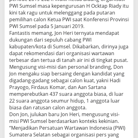
t
PWI Sumsel masa kepengurusan H Ocktap Riady itu
a
kini tak ragu untuk melenggang pada putaran
S
pemilihan calon Ketua PWI saat Konferensi Provinsi
i
a
PWI Sumsel pada 5 Januari 2019.
p
Fantastis memang, Jon Heri ternyata mendapat
M
dukungan dari sepuluh cabang PWI
e
kabupaten/kota di Sumsel. Dikabarkan, dirinya juga
m
e
dapat rekomendasi dari organisasi wartawan
n
terbesar dan tertua di tanah air ini di tingkat pusat.
a
Mengusung visi-misi dan personal branding, Don
n
Jon mengaku siap bersaing dengan kandidat yang
g
digadang-gadang sebagai calon kuat, yakni Hadi
k
a
Prayogo, Firdaus Komar, dan Aan Sartana
n
memperebutkan 437 suara anggota biasa, di luar
J
22 suara anggota seumur hidup, 1 anggota luar
o
biasa dan ratusan calon anggota.
n
H
Don Jon, julukan baru Jon Heri, mengusung visi-
e
misi PWI Sumsel berdasarkan konteks kekinian.
r
“Menjadikan Persatuan Wartawan Indonesia (PWI)
i
Sumatera Selatan sebagai organisasi pers yang
u