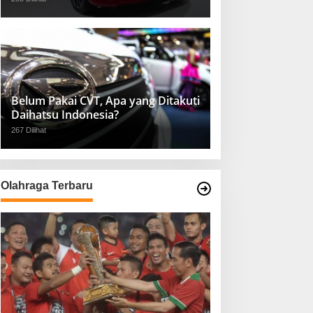
Belum Pakai CVT, Apa yang Ditakuti
Daihatsu Indonesia?
267 Dilihat
Olahraga Terbaru