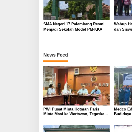
SMA Negeri 17 Palembang Resmi
Wabup Ha
Menjadi Sekolah Model PM-KKA
dan Siswi
News Feed
PWI Pusat Minta Hotman Paris
Medco E&
Minta Maaf ke Wartawan, Tegaskan
Budidaya
Martabat Pers Harus Dihormati
Kemandir