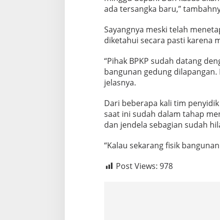
A
ada tersangka baru,” tambahny
M
A
Sayangnya meski telah menetap
T
diketahui secara pasti karena 
“Pihak BPKP sudah datang deng
bangunan gedung dilapangan. N
jelasnya.
Dari beberapa kali tim penyidi
saat ini sudah dalam tahap me
dan jendela sebagian sudah hil
“Kalau sekarang fisik bangunan
Post Views:
978