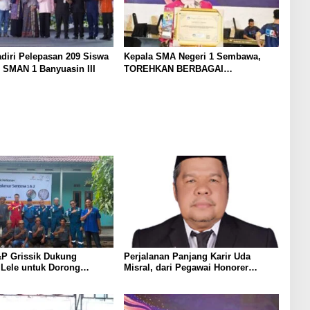
diri Pelepasan 209 Siswa
Kepala SMA Negeri 1 Sembawa,
 SMAN 1 Banyuasin III
TOREHKAN BERBAGAI
PENGHARGAAN MEMBANGGAKAN
Berkat Inovasinya
P Grissik Dukung
Perjalanan Panjang Karir Uda
 Lele untuk Dorong
Misral, dari Pegawai Honorer
ian Ekonomi Masyarakat
Hingga Mencapai Puncak Karir
Jabatan Struktural Eselon III