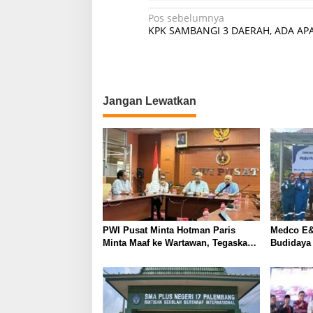
N
Pos sebelumnya
KPK SAMBANGI 3 DAERAH, ADA AP
a
v
i
g
Jangan Lewatkan
a
s
i
p
o
s
PWI Pusat Minta Hotman Paris
Medco E&
Minta Maaf ke Wartawan, Tegaskan
Budidaya
Martabat Pers Harus Dihormati
Kemandir