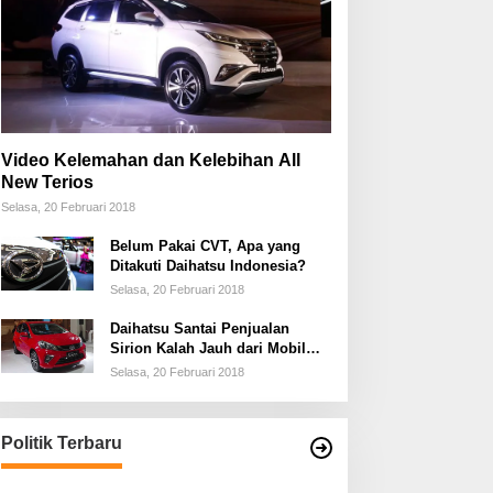
Video Kelemahan dan Kelebihan All
New Terios
Selasa, 20 Februari 2018
Belum Pakai CVT, Apa yang
Ditakuti Daihatsu Indonesia?
Selasa, 20 Februari 2018
Daihatsu Santai Penjualan
Sirion Kalah Jauh dari Mobil
LCGC
Selasa, 20 Februari 2018
Politik Terbaru