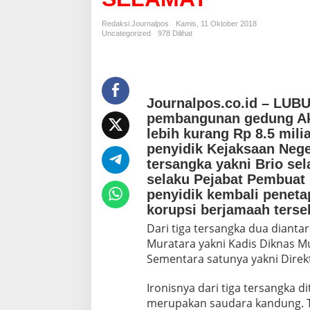
U
B
Redaksi Journalpos
Kamis, 11 Oktober 2018
U
Uncategorized
978 Dilihat
K
L
I
N
G
Journalpos.co.id – LUB
G
pembangunan gedung Aka
A
U
lebih kurang Rp 8.5 mil
T
penyidik Kejaksaan Neg
E
tersangka yakni Brio se
T
selaku Pejabat Pembuat
A
penyidik kembali peneta
P
K
korupsi berjamaah terse
A
Dari tiga tersangka dua diant
N
Muratara yakni Kadis Diknas M
L
I
Sementara satunya yakni Direkt
M
A
Ironisnya dari tiga tersangka 
T
merupakan saudara kandung. T
E