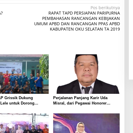
Pos berikutnya
A?
RAPAT TAPD PERSIAPAN PARIPURNA
PEMBAHASAN RANCANGAN KEBIJAKAN
UMUM APBD DAN RANCANGAN PPAS APBD
KABUPATEN OKU SELATAN TA 2019
P Grissik Dukung
Perjalanan Panjang Karir Uda
 Lele untuk Dorong
Misral, dari Pegawai Honorer
ian Ekonomi Masyarakat
Hingga Mencapai Puncak Karir
Jabatan Struktural Eselon III