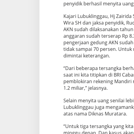
penyidik berhasil menyita uang 
R
S
A
Kajari Lubuklinggau, Hj Zairida 
N
Wira SH dan jaksa penyidik, 
G
AKN sudah dilaksanakan tahun 2
K
anggaran sudah terserap Rp 8.3
A
,
pengerjaan gedung AKN sudah 
R
tidak sampai 70 persen. Untuk 
P
dimintai keterangan.
2
M
“Dari beberapa tersangka berha
U
A
saat ini kita titipkan di BRI Ca
N
pemblokiran rekening Mandiri mi
G
1.2 miliar,” jelasnya.
N
E
Selain menyita uang senilai leb
G
A
Lubuklinggau juga mengamankan
R
atas nama Diknas Muratara.
A
S
“Untuk tiga tersangka yang kita
E
minggu depan. Dan kasus akan
L