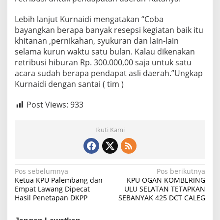
Lebih lanjut Kurnaidi mengatakan “Coba
bayangkan berapa banyak resepsi kegiatan baik itu
khitanan ,pernikahan, syukuran dan lain-lain
selama kurun waktu satu bulan. Kalau dikenakan
retribusi hiburan Rp. 300.000,00 saja untuk satu
acara sudah berapa pendapat asli daerah.”Ungkap
Kurnaidi dengan santai ( tim )
Post Views:
933
Ikuti Kami
N
Pos sebelumnya
Pos berikutnya
Ketua KPU Palembang dan
KPU OGAN KOMBERING
a
Empat Lawang Dipecat
ULU SELATAN TETAPKAN
Hasil Penetapan DKPP
SEBANYAK 425 DCT CALEG
v
i