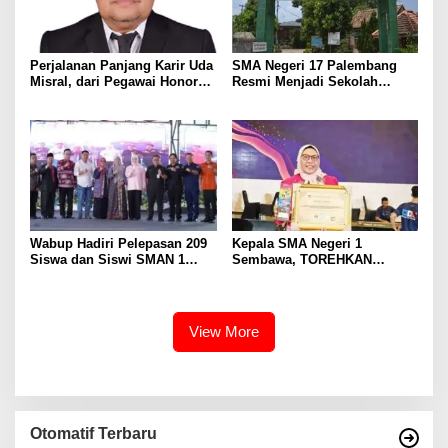
Perjalanan Panjang Karir Uda
SMA Negeri 17 Palembang
Misral, dari Pegawai Honorer
Resmi Menjadi Sekolah
Hingga Mencapai Puncak
Model PM-KKA
Karir Jabatan Struktural
Eselon III
Wabup Hadiri Pelepasan 209
Kepala SMA Negeri 1
Siswa dan Siswi SMAN 1
Sembawa, TOREHKAN
Banyuasin III
BERBAGAI PENGHARGAAN
MEMBANGGAKAN Berkat
Inovasinya
View More
Otomatif Terbaru