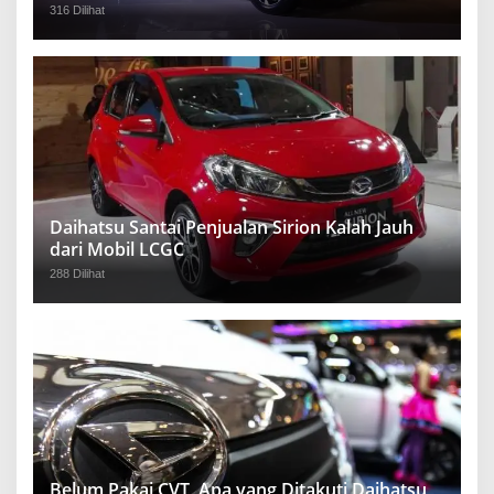
316 Dilihat
Daihatsu Santai Penjualan Sirion Kalah Jauh
dari Mobil LCGC
288 Dilihat
Belum Pakai CVT, Apa yang Ditakuti Daihatsu