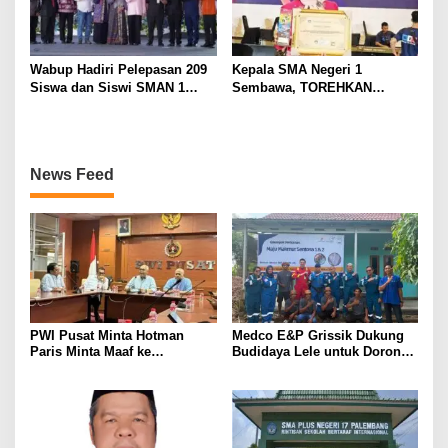
Wabup Hadiri Pelepasan 209
Kepala SMA Negeri 1
Siswa dan Siswi SMAN 1
Sembawa, TOREHKAN
Banyuasin III
BERBAGAI PENGHARGAAN
MEMBANGGAKAN Berkat
Inovasinya
News Feed
PWI Pusat Minta Hotman
Medco E&P Grissik Dukung
Paris Minta Maaf ke
Budidaya Lele untuk Dorong
Wartawan, Tegaskan Martabat
Kemandirian Ekonomi
Pers Harus Dihormati
Masyarakat