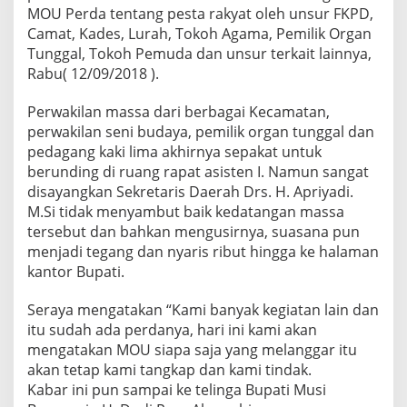
p
MOU Perda tentang pesta rakyat oleh unsur FKPD,
a
Camat, Kades, Lurah, Tokoh Agama, Pemilik Organ
t
Tunggal, Tokoh Pemuda dan unsur terkait lainnya,
i
Rabu( 12/09/2018 ).
M
u
b
Perwakilan massa dari berbagai Kecamatan,
a
perwakilan seni budaya, pemilik organ tunggal dan
M
pedagang kaki lima akhirnya sepakat untuk
a
berunding di ruang rapat asisten I. Namun sangat
l
a
disayangkan Sekretaris Daerah Drs. H. Apriyadi.
h
M.Si tidak menyambut baik kedatangan massa
T
tersebut dan bahkan mengusirnya, suasana pun
e
menjadi tegang dan nyaris ribut hingga ke halaman
n
a
kantor Bupati.
n
g
Seraya mengatakan “Kami banyak kegiatan lain dan
k
itu sudah ada perdanya, hari ini kami akan
a
mengatakan MOU siapa saja yang melanggar itu
n
M
akan tetap kami tangkap dan kami tindak.
a
Kabar ini pun sampai ke telinga Bupati Musi
s