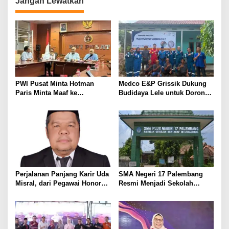
Jangan Lewatkan
g
a
s
i
p
o
PWI Pusat Minta Hotman
Medco E&P Grissik Dukung
s
Paris Minta Maaf ke
Budidaya Lele untuk Dorong
Wartawan, Tegaskan Martabat
Kemandirian Ekonomi
Pers Harus Dihormati
Masyarakat
Perjalanan Panjang Karir Uda
SMA Negeri 17 Palembang
Misral, dari Pegawai Honorer
Resmi Menjadi Sekolah
Hingga Mencapai Puncak
Model PM-KKA
Karir Jabatan Struktural
Eselon III