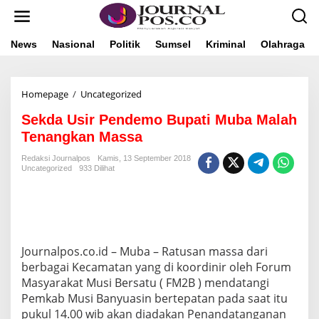
L
e
w
a
News
Nasional
Politik
Sumsel
Kriminal
Olahraga
t
i
k
Homepage
/
Uncategorized
S
e
e
k
Sekda Usir Pendemo Bupati Muba Malah
k
o
d
n
Tenangkan Massa
a
t
U
e
Redaksi Journalpos
Kamis, 13 September 2018
Uncategorized
933 Dilihat
s
n
i
r
P
e
n
d
Journalpos.co.id – Muba – Ratusan massa dari
e
berbagai Kecamatan yang di koordinir oleh Forum
m
Masyarakat Musi Bersatu ( FM2B ) mendatangi
o
Pemkab Musi Banyuasin bertepatan pada saat itu
B
u
pukul 14.00 wib akan diadakan Penandatanganan