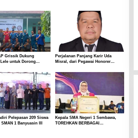
P Grissik Dukung
Perjalanan Panjang Karir Uda
 Lele untuk Dorong
Misral, dari Pegawai Honorer
ian Ekonomi Masyarakat
Hingga Mencapai Puncak Karir
Jabatan Struktural Eselon III
diri Pelepasan 209 Siswa
Kepala SMA Negeri 1 Sembawa,
 SMAN 1 Banyuasin III
TOREHKAN BERBAGAI
PENGHARGAAN MEMBANGGAKAN
Berkat Inovasinya