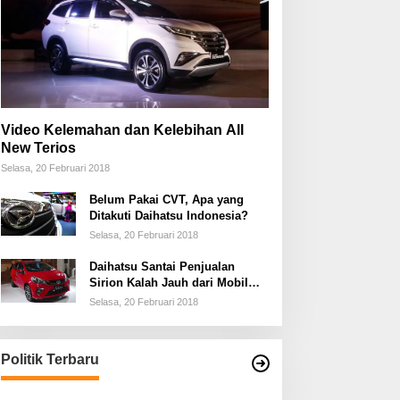
Video Kelemahan dan Kelebihan All
New Terios
Selasa, 20 Februari 2018
Belum Pakai CVT, Apa yang
Ditakuti Daihatsu Indonesia?
Selasa, 20 Februari 2018
Daihatsu Santai Penjualan
Sirion Kalah Jauh dari Mobil
LCGC
Selasa, 20 Februari 2018
Politik Terbaru