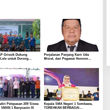
P Grissik Dukung
Perjalanan Panjang Karir Uda
 Lele untuk Dorong
Misral, dari Pegawai Honorer
ian Ekonomi Masyarakat
Hingga Mencapai Puncak Karir
Jabatan Struktural Eselon III
diri Pelepasan 209 Siswa
Kepala SMA Negeri 1 Sembawa,
 SMAN 1 Banyuasin III
TOREHKAN BERBAGAI