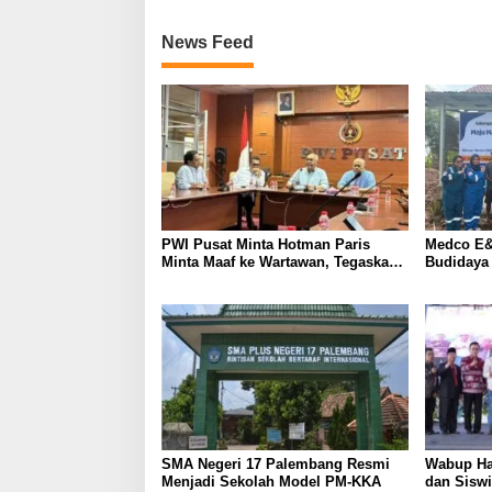
News Feed
PWI Pusat Minta Hotman Paris
Medco E&
Minta Maaf ke Wartawan, Tegaskan
Budidaya
Martabat Pers Harus Dihormati
Kemandir
SMA Negeri 17 Palembang Resmi
Wabup Ha
Menjadi Sekolah Model PM-KKA
dan Siswi