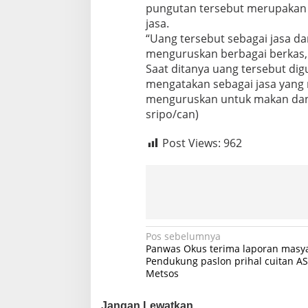
pungutan tersebut merupakan 
e
r
jasa.
O
“Uang tersebut sebagai jasa da
K
menguruskan berbagai berkas, k
U
Saat ditanya uang tersebut dig
S
mengatakan sebagai jasa yang 
e
l
menguruskan untuk makan dan 
a
sripo/can)
t
a
Post Views:
962
n
N
Pos sebelumnya
Panwas Okus terima laporan masy
a
Pendukung paslon prihal cuitan AS
Metsos
v
i
Jangan Lewatkan