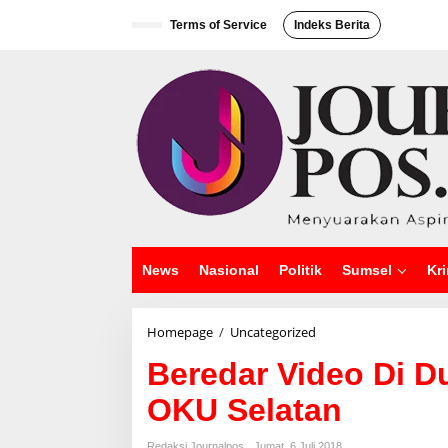
L
e
Terms of Service
Indeks Berita
w
a
t
i
k
e
k
o
n
t
e
n
News
Nasional
Politik
Sumsel
Kri
Homepage
/
Uncategorized
B
e
Beredar Video Di D
r
e
OKU Selatan
d
a
r
Redaksi Journalpos
Jumat, 6 Juli 2018