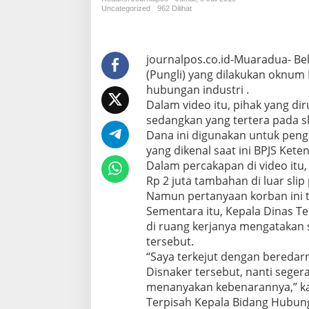
V
Uncategorized
962 Dilihat
i
d
e
o
journalpos.co.id-Muaradua- Be
D
(Pungli) yang dilakukan oknum 
i
hubungan industri .
D
Dalam video itu, pihak yang di
u
sedangkan yang tertera pada sl
g
a
Dana ini digunakan untuk peng
P
yang dikenal saat ini BPJS Kete
u
Dalam percakapan di video it
n
Rp 2 juta tambahan di luar sli
g
l
Namun pertanyaan korban ini ti
i
Sementara itu, Kepala Dinas Te
d
di ruang kerjanya mengatakan
i
tersebut.
D
“Saya terkejut dengan beredarn
i
s
Disnaker tersebut, nanti sege
n
menanyakan kebenarannya,” ka
a
Terpisah Kepala Bidang Hubun
k