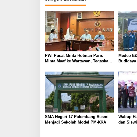
g
a
s
i
p
o
s
PWI Pusat Minta Hotman Paris
Medco E&
Minta Maaf ke Wartawan, Tegaskan
Budidaya
Martabat Pers Harus Dihormati
Kemandir
SMA Negeri 17 Palembang Resmi
Wabup Ha
Menjadi Sekolah Model PM-KKA
dan Siswi