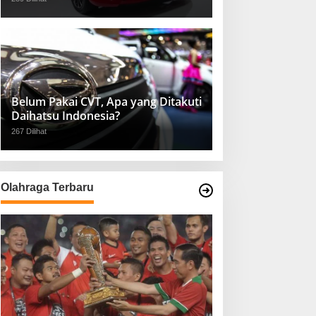
Belum Pakai CVT, Apa yang Ditakuti
Daihatsu Indonesia?
267 Dilihat
Olahraga Terbaru