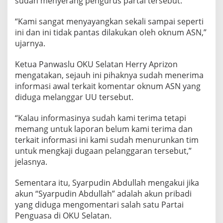
sudah menyerang pengurus partai tersebut.
g
a
“Kami sangat menyayangkan sekali sampai seperti
r
ini dan ini tidak pantas dilakukan oleh oknum ASN,”
U
U
ujarnya.
A
S
Ketua Panwaslu OKU Selatan Herry Aprizon
N
mengatakan, sejauh ini pihaknya sudah menerima
informasi awal terkait komentar oknum ASN yang
diduga melanggar UU tersebut.
“Kalau informasinya sudah kami terima tetapi
memang untuk laporan belum kami terima dan
terkait informasi ini kami sudah menurunkan tim
untuk mengkaji dugaan pelanggaran tersebut,”
jelasnya.
Sementara itu, Syarpudin Abdullah mengakui jika
akun “Syarpudin Abdullah” adalah akun pribadi
yang diduga mengomentari salah satu Partai
Penguasa di OKU Selatan.