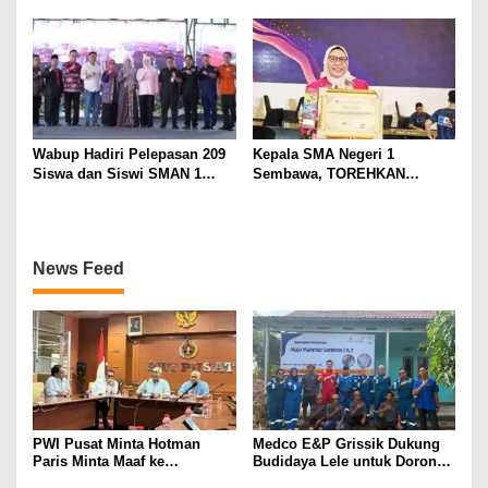
Hingga Mencapai Puncak
Model PM-KKA
Karir Jabatan Struktural
Eselon III
Wabup Hadiri Pelepasan 209
Kepala SMA Negeri 1
Siswa dan Siswi SMAN 1
Sembawa, TOREHKAN
Banyuasin III
BERBAGAI PENGHARGAAN
MEMBANGGAKAN Berkat
Inovasinya
News Feed
PWI Pusat Minta Hotman
Medco E&P Grissik Dukung
Paris Minta Maaf ke
Budidaya Lele untuk Dorong
Wartawan, Tegaskan Martabat
Kemandirian Ekonomi