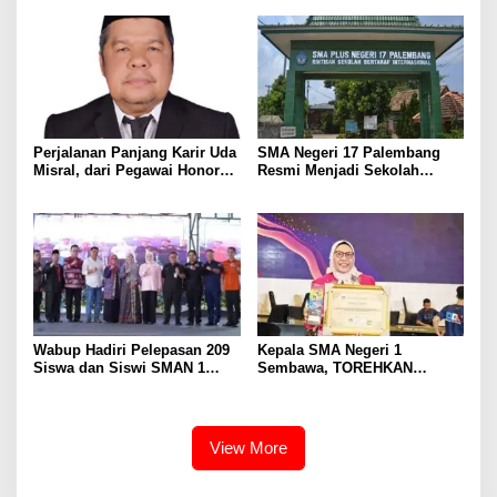
Pers Harus Dihormati
Masyarakat
Perjalanan Panjang Karir Uda
SMA Negeri 17 Palembang
Misral, dari Pegawai Honorer
Resmi Menjadi Sekolah
Hingga Mencapai Puncak
Model PM-KKA
Karir Jabatan Struktural
Eselon III
Wabup Hadiri Pelepasan 209
Kepala SMA Negeri 1
Siswa dan Siswi SMAN 1
Sembawa, TOREHKAN
Banyuasin III
BERBAGAI PENGHARGAAN
MEMBANGGAKAN Berkat
Inovasinya
View More