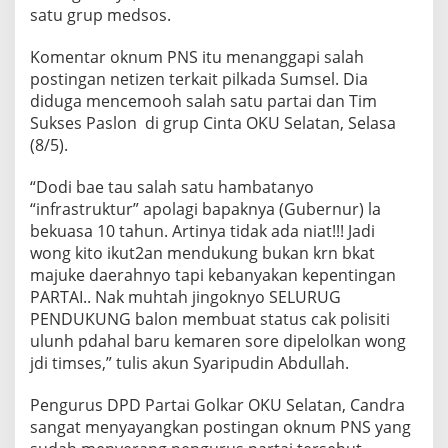
P
satu grup medsos.
N
S
Komentar oknum PNS itu menanggapi salah
O
postingan netizen terkait pilkada Sumsel. Dia
K
U
diduga mencemooh salah satu partai dan Tim
S
Sukses Paslon di grup Cinta OKU Selatan, Selasa
D
(8/5).
i
M
“Dodi bae tau salah satu hambatanyo
e
d
“infrastruktur” apolagi bapaknya (Gubernur) la
s
bekuasa 10 tahun. Artinya tidak ada niat!!! Jadi
o
wong kito ikut2an mendukung bukan krn bkat
s
majuke daerahnyo tapi kebanyakan kepentingan
D
PARTAI.. Nak muhtah jingoknyo SELURUG
i
d
PENDUKUNG balon membuat status cak polisiti
u
ulunh pdahal baru kemaren sore dipelolkan wong
g
jdi timses,” tulis akun Syaripudin Abdullah.
a
L
Pengurus DPD Partai Golkar OKU Selatan, Candra
a
n
sangat menyayangkan postingan oknum PNS yang
g