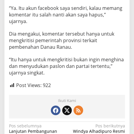
“Ya. Itu akun facebook saya sendiri, kalau memang
komentar itu salah nanti akan saya hapus,”
ujarnya.
Dia mengakui, komentar tersebut hanya untuk
mengkritisi pemerintah provinsi terkait
pembenahan Danau Ranau.
“Itu hanya untuk mengkritisi bukan ingin menghina
dan menyudukan paslon dan partai tertentu,”
ujarnya singkat.
Post Views:
922
Ikuti Kami
N
Pos sebelumnya
Pos berikutnya
Lanjutan Pembangunan
Windya Alhadipuro Resmi