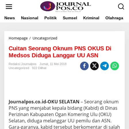
L
e
w
a
News
Nasional
Politik
Sumsel
Kriminal
Olahraga
t
i
k
Homepage
/
Uncategorized
C
e
u
k
Cuitan Seorang Oknum PNS OKUS Di
i
o
t
n
Medsos Diduga Langgar UU ASN
a
t
n
e
Redaksi Journalpos
Jumat, 11 Mei 2018
Uncategorized
922 Dilihat
S
n
e
o
r
a
n
g
Journalpos.co.id-OKU SELATAN
– Seorang oknum
O
PNS yang menjabat kepala bidang (Kabid) di Dinas
k
Perizinan Kabupaten Ogan Komering Ulu (OKU)
n
Selatan, diduga melanggar UU pemilu dan ASN.
u
m
Gara-garanya, kabid tersebut berkomentar di salah