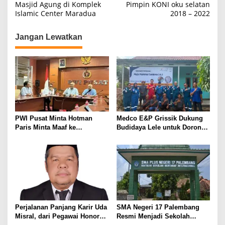
a
Masjid Agung di Komplek
Pimpin KONI oku selatan
Islamic Center Maradua
2018 – 2022
v
i
Jangan Lewatkan
g
a
s
i
p
o
PWI Pusat Minta Hotman
Medco E&P Grissik Dukung
s
Paris Minta Maaf ke
Budidaya Lele untuk Dorong
Wartawan, Tegaskan Martabat
Kemandirian Ekonomi
Pers Harus Dihormati
Masyarakat
Perjalanan Panjang Karir Uda
SMA Negeri 17 Palembang
Misral, dari Pegawai Honorer
Resmi Menjadi Sekolah