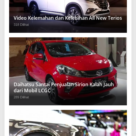
Video Kelemahan dan Kelebihan All New Terios
318 Dilihat
Daihatsu Santai Penjualan Sirion Kalah Jauh
dari Mobil LCGC
289 Dilihat