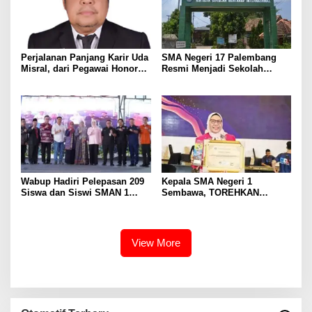
Perjalanan Panjang Karir Uda
SMA Negeri 17 Palembang
Misral, dari Pegawai Honorer
Resmi Menjadi Sekolah
Hingga Mencapai Puncak
Model PM-KKA
Karir Jabatan Struktural
Eselon III
Wabup Hadiri Pelepasan 209
Kepala SMA Negeri 1
Siswa dan Siswi SMAN 1
Sembawa, TOREHKAN
Banyuasin III
BERBAGAI PENGHARGAAN
MEMBANGGAKAN Berkat
Inovasinya
View More