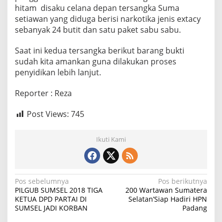
h
hitam disaku celana depan tersangka Suma
a
setiawan yang diduga berisi narkotika jenis extacy
k
sebanyak 24 butit dan satu paket sabu sabu.
B
e
Saat ini kedua tersangka berikut barang bukti
r
w
sudah kita amankan guna dilakukan proses
a
penyidikan lebih lanjut.
j
i
Reporter : Reza
b
Post Views:
745
Ikuti Kami
N
Pos sebelumnya
Pos berikutnya
PILGUB SUMSEL 2018 TIGA
200 Wartawan Sumatera
a
KETUA DPD PARTAI DI
Selatan’Siap Hadiri HPN
SUMSEL JADI KORBAN
Padang
v