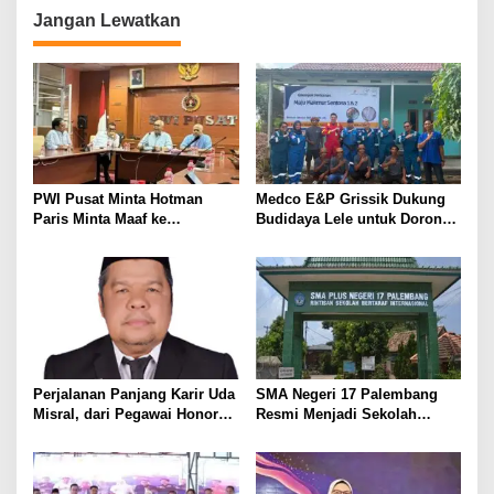
i
Jangan Lewatkan
g
a
s
i
p
o
PWI Pusat Minta Hotman
Medco E&P Grissik Dukung
s
Paris Minta Maaf ke
Budidaya Lele untuk Dorong
Wartawan, Tegaskan Martabat
Kemandirian Ekonomi
Pers Harus Dihormati
Masyarakat
Perjalanan Panjang Karir Uda
SMA Negeri 17 Palembang
Misral, dari Pegawai Honorer
Resmi Menjadi Sekolah
Hingga Mencapai Puncak
Model PM-KKA
Karir Jabatan Struktural
Eselon III