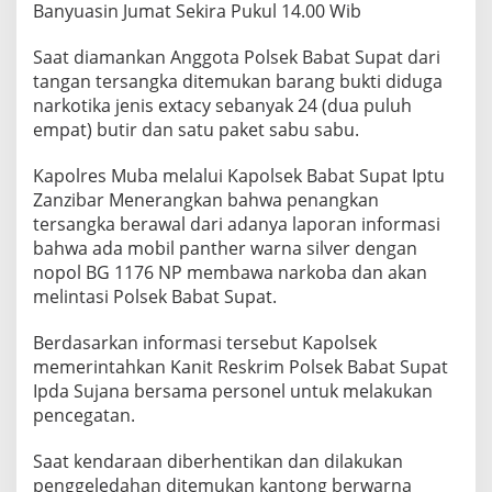
Banyuasin Jumat Sekira Pukul 14.00 Wib
a
r
k
Saat diamankan Anggota Polsek Babat Supat dari
o
tangan tersangka ditemukan barang bukti diduga
b
narkotika jenis extacy sebanyak 24 (dua puluh
a
empat) butir dan satu paket sabu sabu.
B
e
r
Kapolres Muba melalui Kapolsek Babat Supat Iptu
h
Zanzibar Menerangkan bahwa penangkan
a
tersangka berawal dari adanya laporan informasi
s
bahwa ada mobil panther warna silver dengan
i
l
nopol BG 1176 NP membawa narkoba dan akan
D
melintasi Polsek Babat Supat.
i
a
Berdasarkan informasi tersebut Kapolsek
m
memerintahkan Kanit Reskrim Polsek Babat Supat
a
n
Ipda Sujana bersama personel untuk melakukan
k
pencegatan.
a
n
Saat kendaraan diberhentikan dan dilakukan
P
penggeledahan ditemukan kantong berwarna
i