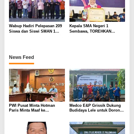
Wabup Hadiri Pelepasan 209
Kepala SMA Negeri 1
Siswa dan Siswi SMAN 1
Sembawa, TOREHKAN
Banyuasin III
BERBAGAI PENGHARGAAN
MEMBANGGAKAN Berkat
Inovasinya
News Feed
PWI Pusat Minta Hotman
Medco E&P Grissik Dukung
Paris Minta Maaf ke
Budidaya Lele untuk Dorong
Wartawan, Tegaskan Martabat
Kemandirian Ekonomi
Pers Harus Dihormati
Masyarakat