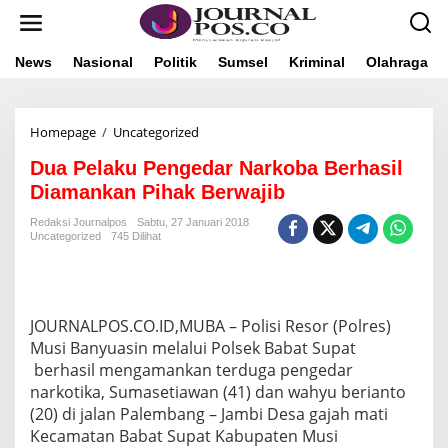
L
e
w
a
News
Nasional
Politik
Sumsel
Kriminal
Olahraga
t
i
k
Homepage
/
Uncategorized
D
e
u
k
Dua Pelaku Pengedar Narkoba Berhasil
a
o
P
n
Diamankan Pihak Berwajib
e
t
l
e
Redaksi Journalpos
Sabtu, 27 Januari 2018
Uncategorized
745 Dilihat
a
n
k
u
P
e
JOURNALPOS.CO.ID,MUBA – Polisi Resor (Polres)
n
Musi Banyuasin melalui Polsek Babat Supat
g
e
berhasil mengamankan terduga pengedar
d
narkotika, Sumasetiawan (41) dan wahyu berianto
a
(20) di jalan Palembang – Jambi Desa gajah mati
r
Kecamatan Babat Supat Kabupaten Musi
N