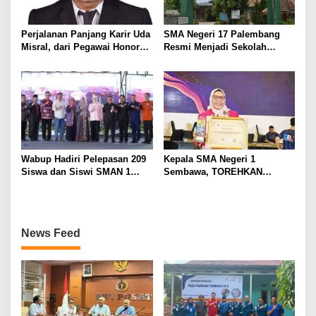
Perjalanan Panjang Karir Uda
SMA Negeri 17 Palembang
Misral, dari Pegawai Honorer
Resmi Menjadi Sekolah
Hingga Mencapai Puncak
Model PM-KKA
Karir Jabatan Struktural
Eselon III
Wabup Hadiri Pelepasan 209
Kepala SMA Negeri 1
Siswa dan Siswi SMAN 1
Sembawa, TOREHKAN
Banyuasin III
BERBAGAI PENGHARGAAN
MEMBANGGAKAN Berkat
Inovasinya
News Feed