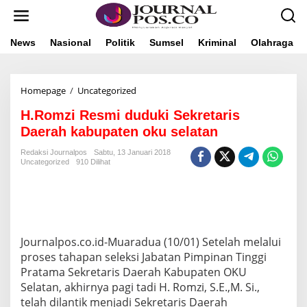
L
e
w
a
News
Nasional
Politik
Sumsel
Kriminal
Olahraga
t
i
k
Homepage
/
Uncategorized
H
e
.
k
H.Romzi Resmi duduki Sekretaris
R
o
o
n
Daerah kabupaten oku selatan
m
t
z
e
Redaksi Journalpos
Sabtu, 13 Januari 2018
Uncategorized
910 Dilihat
i
n
R
e
s
m
i
d
Journalpos.co.id-Muaradua (10/01) Setelah melalui
u
proses tahapan seleksi Jabatan Pimpinan Tinggi
d
Pratama Sekretaris Daerah Kabupaten OKU
u
Selatan, akhirnya pagi tadi H. Romzi, S.E.,M. Si.,
k
i
telah dilantik menjadi Sekretaris Daerah