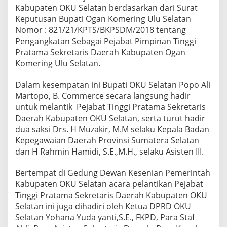
S
Kabupaten OKU Selatan berdasarkan dari Surat
e
Keputusan Bupati Ogan Komering Ulu Selatan
k
Nomor : 821/21/KPTS/BKPSDM/2018 tentang
r
Pengangkatan Sebagai Pejabat Pimpinan Tinggi
e
t
Pratama Sekretaris Daerah Kabupaten Ogan
a
Komering Ulu Selatan.
r
i
Dalam kesempatan ini Bupati OKU Selatan Popo Ali
s
Martopo, B. Commerce secara langsung hadir
D
a
untuk melantik Pejabat Tinggi Pratama Sekretaris
e
Daerah Kabupaten OKU Selatan, serta turut hadir
r
dua saksi Drs. H Muzakir, M.M selaku Kepala Badan
a
Kepegawaian Daerah Provinsi Sumatera Selatan
h
k
dan H Rahmin Hamidi, S.E.,M.H., selaku Asisten III.
a
b
Bertempat di Gedung Dewan Kesenian Pemerintah
u
Kabupaten OKU Selatan acara pelantikan Pejabat
p
Tinggi Pratama Sekretaris Daerah Kabupaten OKU
a
t
Selatan ini juga dihadiri oleh Ketua DPRD OKU
e
Selatan Yohana Yuda yanti,S.E., FKPD, Para Staf
n