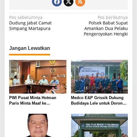
N
Pos sebelumnya
Pos berikutnya
Dudung Jabat Camat
Polsek Babat Supat
a
Simpang Martapura
Amankan Dua Pelaku
Pengeroyokan Hengki
v
i
Jangan Lewatkan
g
a
s
i
p
o
PWI Pusat Minta Hotman
Medco E&P Grissik Dukung
s
Paris Minta Maaf ke
Budidaya Lele untuk Dorong
Wartawan, Tegaskan Martabat
Kemandirian Ekonomi
Pers Harus Dihormati
Masyarakat