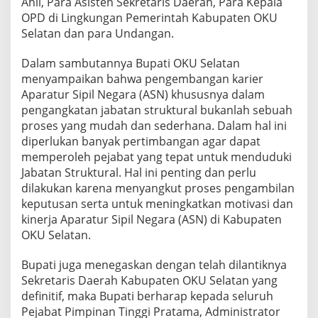
Ahli, Para Asisten Sekretaris Daerah, Para Kepala
o
OPD di Lingkungan Pemerintah Kabupaten OKU
k
Selatan dan para Undangan.
u
s
e
Dalam sambutannya Bupati OKU Selatan
l
menyampaikan bahwa pengembangan karier
a
Aparatur Sipil Negara (ASN) khususnya dalam
t
pengangkatan jabatan struktural bukanlah sebuah
a
n
proses yang mudah dan sederhana. Dalam hal ini
diperlukan banyak pertimbangan agar dapat
memperoleh pejabat yang tepat untuk menduduki
Jabatan Struktural. Hal ini penting dan perlu
dilakukan karena menyangkut proses pengambilan
keputusan serta untuk meningkatkan motivasi dan
kinerja Aparatur Sipil Negara (ASN) di Kabupaten
OKU Selatan.
Bupati juga menegaskan dengan telah dilantiknya
Sekretaris Daerah Kabupaten OKU Selatan yang
definitif, maka Bupati berharap kepada seluruh
Pejabat Pimpinan Tinggi Pratama, Administrator