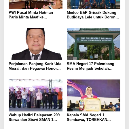
PWI Pusat Minta Hotman
Medco E&P Grissik Dukung
Paris Minta Maaf ke
Budidaya Lele untuk Dorong
Wartawan, Tegaskan Martabat
Kemandirian Ekonomi
Pers Harus Dihormati
Masyarakat
Perjalanan Panjang Karir Uda
SMA Negeri 17 Palembang
Misral, dari Pegawai Honorer
Resmi Menjadi Sekolah
Hingga Mencapai Puncak
Model PM-KKA
Karir Jabatan Struktural
Eselon III
Wabup Hadiri Pelepasan 209
Kepala SMA Negeri 1
Siswa dan Siswi SMAN 1
Sembawa, TOREHKAN
Banyuasin III
BERBAGAI PENGHARGAAN
MEMBANGGAKAN Berkat