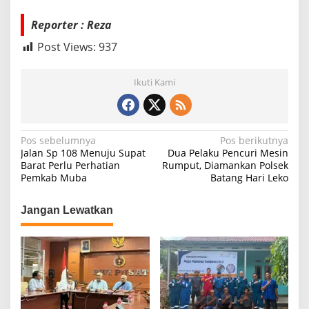
Reporter : Reza
Post Views:
937
Ikuti Kami
N
Pos sebelumnya
Pos berikutnya
Jalan Sp 108 Menuju Supat
Dua Pelaku Pencuri Mesin
a
Barat Perlu Perhatian
Rumput, Diamankan Polsek
Pemkab Muba
Batang Hari Leko
v
i
Jangan Lewatkan
g
a
s
i
p