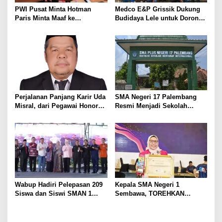
o
PWI Pusat Minta Hotman
Medco E&P Grissik Dukung
s
Paris Minta Maaf ke
Budidaya Lele untuk Dorong
Wartawan, Tegaskan Martabat
Kemandirian Ekonomi
Pers Harus Dihormati
Masyarakat
Perjalanan Panjang Karir Uda
SMA Negeri 17 Palembang
Misral, dari Pegawai Honorer
Resmi Menjadi Sekolah
Hingga Mencapai Puncak
Model PM-KKA
Karir Jabatan Struktural
Eselon III
Wabup Hadiri Pelepasan 209
Kepala SMA Negeri 1
Siswa dan Siswi SMAN 1
Sembawa, TOREHKAN
Banyuasin III
BERBAGAI PENGHARGAAN
MEMBANGGAKAN Berkat
Inovasinya