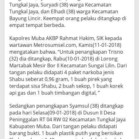
a
Tungkal Jaya, Suryadi (38) warga Kecamatan
m
Tungkal Jaya, dan Elhadi (38) warga Kecamatan
a
Bayung Lincir. Keempat orang pelaku ditangkap di
n
empat tempat berbeda.
k
a
n
Kapolres Muba AKBP Rahmat Hakim, SIK kepada
P
wartawan Metrosumsel.com, Kamis(11-01-2018)
o
mengatakan bahwa. “Untuk penangkapan Trisno
l
(32) dia ditangkap, Rabu(10-01-2018) di Lorong
r
e
Martabak Mesir Bor II Kecamatan Sungai Lilin. Dari
s
tangan pelaku didapati 4 paket narkoba jenis
M
Shabu seberat 0,96 gram, 1 buah pirek yang
u
terdapat sisa Shabu, 2 buah sekop, 1 buah korek
b
a
api gas dan 1 buah timbangan digital, ”
Sedangkan penangkapan Syamsul (38) ditangkap
pada hari Selasa(09-01-2018) di Dusun II Desa
Peninggalan RT 04 RW 02 Kecamatan Tungkal Jaya
Kabupaten Muba. Dari tangan pelaku didapati
barang bukti. 1 buah plastik putih yang berisikan