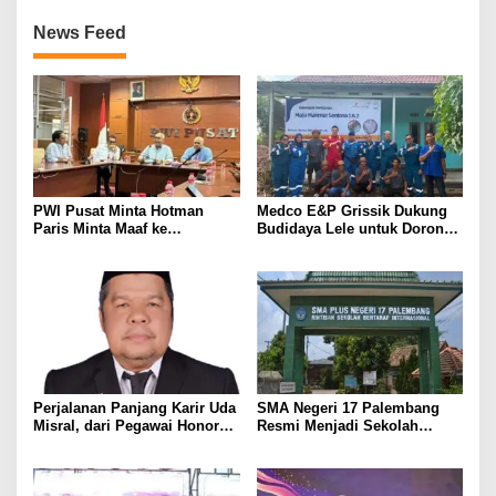
News Feed
PWI Pusat Minta Hotman
Medco E&P Grissik Dukung
Paris Minta Maaf ke
Budidaya Lele untuk Dorong
Wartawan, Tegaskan Martabat
Kemandirian Ekonomi
Pers Harus Dihormati
Masyarakat
Perjalanan Panjang Karir Uda
SMA Negeri 17 Palembang
Misral, dari Pegawai Honorer
Resmi Menjadi Sekolah
Hingga Mencapai Puncak
Model PM-KKA
Karir Jabatan Struktural
Eselon III