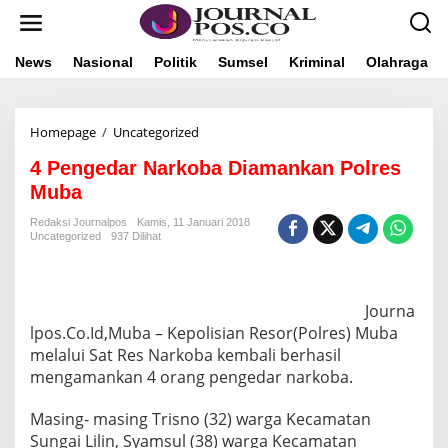
L
e
w
a
News
Nasional
Politik
Sumsel
Kriminal
Olahraga
t
i
k
Homepage
/
Uncategorized
4
e
P
k
4 Pengedar Narkoba Diamankan Polres
e
o
n
n
Muba
g
t
e
e
Redaksi Journalpos
Kamis, 11 Januari 2018
Uncategorized
937 Dilihat
d
n
a
r
N
Journa
a
r
lpos.Co.Id,Muba – Kepolisian Resor(Polres) Muba
k
melalui Sat Res Narkoba kembali berhasil
o
mengamankan 4 orang pengedar narkoba.
b
a
Masing- masing Trisno (32) warga Kecamatan
D
i
Sungai Lilin, Syamsul (38) warga Kecamatan