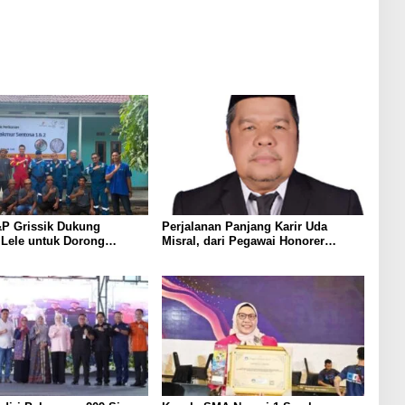
Berkat Inovasinya
P Grissik Dukung
Perjalanan Panjang Karir Uda
 Lele untuk Dorong
Misral, dari Pegawai Honorer
ian Ekonomi Masyarakat
Hingga Mencapai Puncak Karir
Jabatan Struktural Eselon III