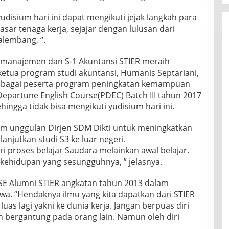
udisium hari ini dapat mengikuti jejak langkah para
pasar tenaga kerja, sejajar dengan lulusan dari
alembang, “.
-1 manajemen dan S-1 Akuntansi STIER meraih
ketua program studi akuntansi, Humanis Septariani,
ih sebagai peserta program peningkatan kemampuan
 Departune English Course(PDEC) Batch III tahun 2017
ehingga tidak bisa mengikuti yudisium hari ini.
m unggulan Dirjen SDM Dikti untuk meningkatkan
lanjutkan studi S3 ke luar negeri.
dari proses belajar Saudara melainkan awal belajar.
kehidupan yang sesungguhnya, ” jelasnya.
 SE Alumni STIER angkatan tahun 2013 dalam
. “Hendaknya ilmu yang kita dapatkan dari STIER
as lagi yakni ke dunia kerja. Jangan berpuas diri
n bergantung pada orang lain. Namun oleh diri