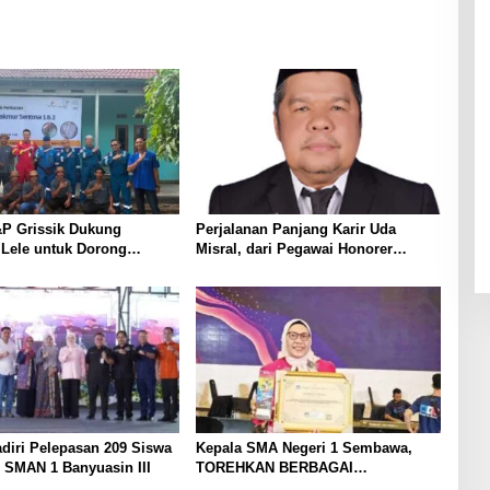
P Grissik Dukung
Perjalanan Panjang Karir Uda
 Lele untuk Dorong
Misral, dari Pegawai Honorer
ian Ekonomi Masyarakat
Hingga Mencapai Puncak Karir
Jabatan Struktural Eselon III
diri Pelepasan 209 Siswa
Kepala SMA Negeri 1 Sembawa,
 SMAN 1 Banyuasin III
TOREHKAN BERBAGAI
PENGHARGAAN MEMBANGGAKAN