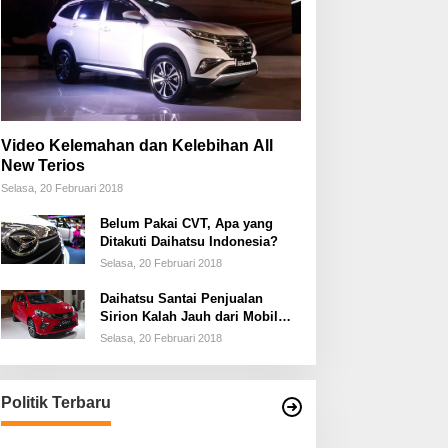
Video Kelemahan dan Kelebihan All
New Terios
Selasa, 20 Februari 2018
Belum Pakai CVT, Apa yang
Ditakuti Daihatsu Indonesia?
Selasa, 20 Februari 2018
Daihatsu Santai Penjualan
Sirion Kalah Jauh dari Mobil
LCGC
Selasa, 20 Februari 2018
Politik Terbaru