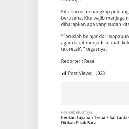
Kita harus menangkap peluang d
berusaha. Kita wajib menjaga n
diharapkan apa yang sudah kita
“Teruslah belajar dari siapap
agar dapat menjadi sebuah kelu
tak retak’, ” tegasnya.
Reporter : Reza
Post Views:
1,029
N
Pos sebelumnya
Berikan Layanan Terbaik Sat Lant
a
Dirikan Pojok Baca.