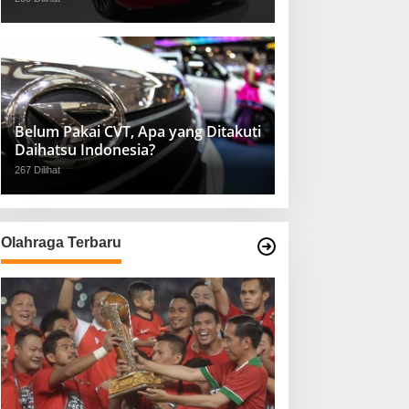
Belum Pakai CVT, Apa yang Ditakuti
Daihatsu Indonesia?
267 Dilihat
Olahraga Terbaru