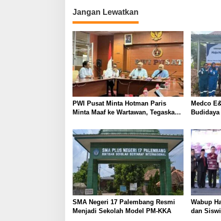
v
Jangan Lewatkan
i
g
a
s
i
p
o
PWI Pusat Minta Hotman Paris
Medco E&
s
Minta Maaf ke Wartawan, Tegaskan
Budidaya
Martabat Pers Harus Dihormati
Kemandir
SMA Negeri 17 Palembang Resmi
Wabup Ha
Menjadi Sekolah Model PM-KKA
dan Siswi