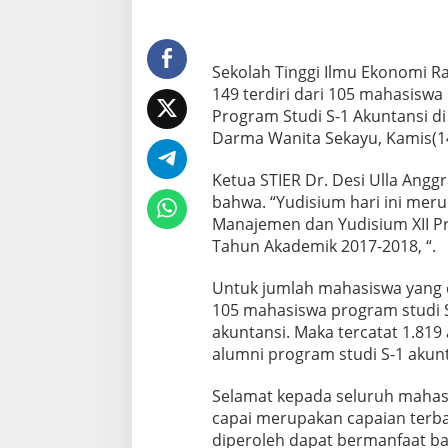
s
i
s
w
Sekolah Tinggi Ilmu Ekonomi 
a
149 terdiri dari 105 mahasisw
S
Program Studi S-1 Akuntansi di
T
Darma Wanita Sekayu, Kamis(14
I
E
R
Ketua STIER Dr. Desi Ulla Ang
D
bahwa. “Yudisium hari ini meru
i
Manajemen dan Yudisium XII Pr
Y
Tahun Akademik 2017-2018, “.
u
d
i
Untuk jumlah mahasiswa yang d
s
105 mahasiswa program studi 
i
akuntansi. Maka tercatat 1.81
u
alumni program studi S-1 akunt
m
Selamat kepada seluruh mahasis
capai merupakan capaian terba
diperoleh dapat bermanfaat ba