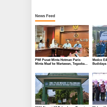
News Feed
PWI Pusat Minta Hotman Paris
Medco E&
Minta Maaf ke Wartawan, Tegaskan
Budidaya
Martabat Pers Harus Dihormati
Kemandir