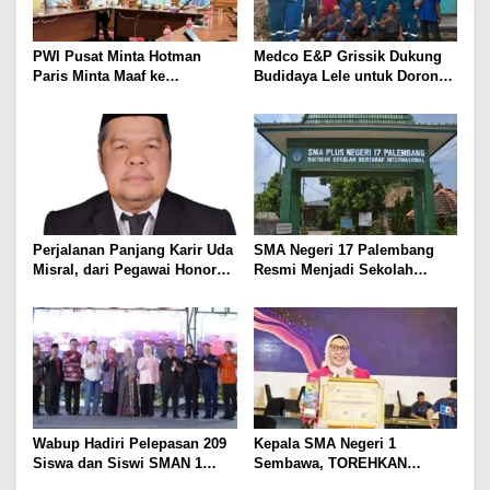
o
s
PWI Pusat Minta Hotman
Medco E&P Grissik Dukung
Paris Minta Maaf ke
Budidaya Lele untuk Dorong
Wartawan, Tegaskan Martabat
Kemandirian Ekonomi
Pers Harus Dihormati
Masyarakat
Perjalanan Panjang Karir Uda
SMA Negeri 17 Palembang
Misral, dari Pegawai Honorer
Resmi Menjadi Sekolah
Hingga Mencapai Puncak
Model PM-KKA
Karir Jabatan Struktural
Eselon III
Wabup Hadiri Pelepasan 209
Kepala SMA Negeri 1
Siswa dan Siswi SMAN 1
Sembawa, TOREHKAN
Banyuasin III
BERBAGAI PENGHARGAAN