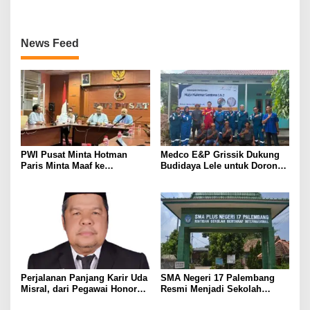
MEMBANGGAKAN Berkat
Inovasinya
News Feed
PWI Pusat Minta Hotman
Medco E&P Grissik Dukung
Paris Minta Maaf ke
Budidaya Lele untuk Dorong
Wartawan, Tegaskan Martabat
Kemandirian Ekonomi
Pers Harus Dihormati
Masyarakat
Perjalanan Panjang Karir Uda
SMA Negeri 17 Palembang
Misral, dari Pegawai Honorer
Resmi Menjadi Sekolah
Hingga Mencapai Puncak
Model PM-KKA