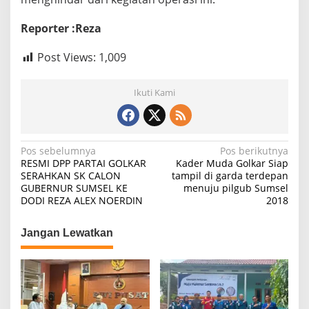
Reporter :Reza
Post Views:
1,009
Ikuti Kami
N
Pos sebelumnya
Pos berikutnya
RESMI DPP PARTAI GOLKAR
Kader Muda Golkar Siap
a
SERAHKAN SK CALON
tampil di garda terdepan
GUBERNUR SUMSEL KE
menuju pilgub Sumsel
v
DODI REZA ALEX NOERDIN
2018
i
g
Jangan Lewatkan
a
s
i
p