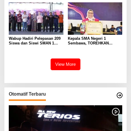
Karir Jabatan Struktural
Eselon III
Wabup Hadiri Pelepasan 209
Kepala SMA Negeri 1
Siswa dan Siswi SMAN 1
Sembawa, TOREHKAN
Banyuasin III
BERBAGAI PENGHARGAAN
MEMBANGGAKAN Berkat
Inovasinya
View More
Otomatif Terbaru