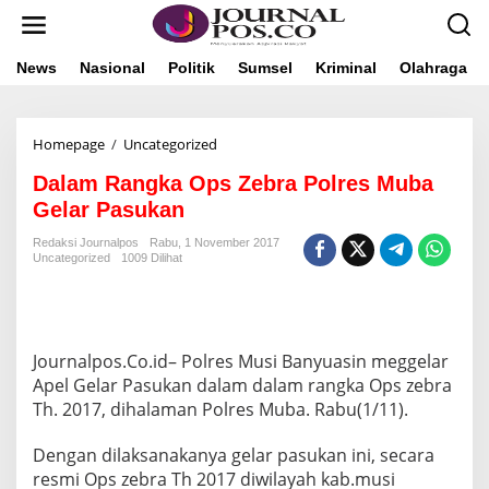
L
e
w
a
News
Nasional
Politik
Sumsel
Kriminal
Olahraga
t
i
k
Homepage
/
Uncategorized
D
e
a
k
Dalam Rangka Ops Zebra Polres Muba
l
o
a
n
Gelar Pasukan
m
t
R
e
Redaksi Journalpos
Rabu, 1 November 2017
Uncategorized
1009 Dilihat
a
n
n
g
k
a
Journalpos.Co.id– Polres Musi Banyuasin meggelar
O
p
Apel Gelar Pasukan dalam dalam rangka Ops zebra
s
Th. 2017, dihalaman Polres Muba. Rabu(1/11).
Z
e
Dengan dilaksanakanya gelar pasukan ini, secara
b
resmi Ops zebra Th 2017 diwilayah kab.musi
r