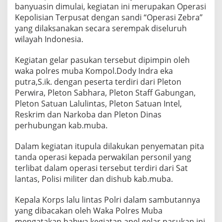
a
banyuasin dimulai, kegiatan ini merupakan Operasi
P
Kepolisian Terpusat dengan sandi “Operasi Zebra”
o
yang dilaksanakan secara serempak diseluruh
l
wilayah Indonesia.
r
e
s
Kegiatan gelar pasukan tersebut dipimpin oleh
M
waka polres muba Kompol.Dody Indra eka
u
putra,S.ik. dengan peserta terdiri dari Pleton
b
Perwira, Pleton Sabhara, Pleton Staff Gabungan,
a
G
Pleton Satuan Lalulintas, Pleton Satuan Intel,
e
Reskrim dan Narkoba dan Pleton Dinas
l
perhubungan kab.muba.
a
r
Dalam kegiatan itupula dilakukan penyematan pita
P
a
tanda operasi kepada perwakilan personil yang
s
terlibat dalam operasi tersebut terdiri dari Sat
u
lantas, Polisi militer dan dishub kab.muba.
k
a
Kepala Korps lalu lintas Polri dalam sambutannya
n
yang dibacakan oleh Waka Polres Muba
mengatakan bahwa kegiatan apel gelar pasukan ini