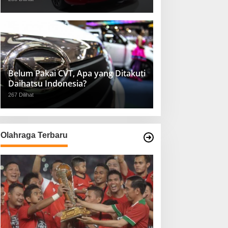
Belum Pakai CVT, Apa yang Ditakuti
Daihatsu Indonesia?
267 Dilihat
Olahraga Terbaru