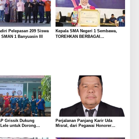
diri Pelepasan 209 Siswa
Kepala SMA Negeri 1 Sembawa,
 SMAN 1 Banyuasin III
TOREHKAN BERBAGAI
PENGHARGAAN MEMBANGGAKAN
Berkat Inovasinya
P Grissik Dukung
Perjalanan Panjang Karir Uda
 Lele untuk Dorong
Misral, dari Pegawai Honorer
ian Ekonomi Masyarakat
Hingga Mencapai Puncak Karir
Jabatan Struktural Eselon III