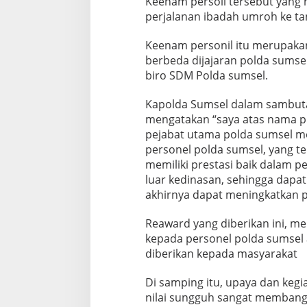
Keenam persoil tersebut yang
s
perjalanan ibadah umroh ke t
e
l
Keenam personil itu merupakan
Y
a
berbeda dijajaran polda sumsel
n
biro SDM Polda sumsel.
g
B
Kapolda Sumsel dalam sambut
e
mengatakan “saya atas nama pr
r
p
pejabat utama polda sumsel m
r
personel polda sumsel, yang te
e
memiliki prestasi baik dalam p
s
luar kedinasan, sehingga dap
t
akhirnya dapat meningkatkan pu
a
s
i
Reaward yang diberikan ini, m
K
kepada personel polda sumsel a
i
diberikan kepada masyarakat
t
a
b
Di samping itu, upaya dan kegi
e
nilai sungguh sangat membangg
r