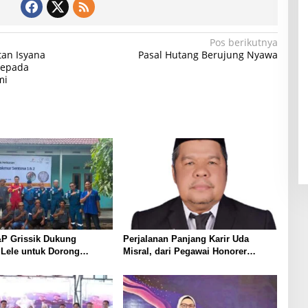
Pos berikutnya
an Isyana
Pasal Hutang Berujung Nyawa
Kepada
mi
P Grissik Dukung
Perjalanan Panjang Karir Uda
 Lele untuk Dorong
Misral, dari Pegawai Honorer
ian Ekonomi Masyarakat
Hingga Mencapai Puncak Karir
Jabatan Struktural Eselon III