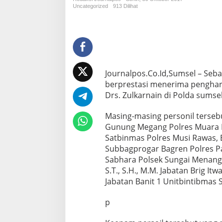
:
Uncategorized
913 Dilihat
6
P
e
r
s
o
n
Journalpos.Co.Id,Sumsel – Seb
i
berprestasi menerima pengharg
l
Drs. Zulkarnain di Polda sumsel
J
a
j
Masing-masing personil tersebu
a
Gunung Megang Polres Muara En
r
Satbinmas Polres Musi Rawas, B
a
Subbagprogar Bagren Polres Pag
n
P
Sabhara Polsek Sungai Menang 
o
S.T., S.H., M.M. Jabatan Brig I
l
Jabatan Banit 1 Unitbintibmas 
d
a
p
S
u
m