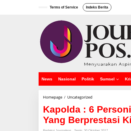
L
e
Terms of Service
Indeks Berita
w
a
t
i
k
e
k
o
n
t
e
n
News
Nasional
Politik
Sumsel
Kri
Homepage
/
Uncategorized
K
a
Kapolda : 6 Person
p
o
Yang Berprestasi K
l
d
a
Redaksi Journalpos
Senin, 30 Oktober 2017