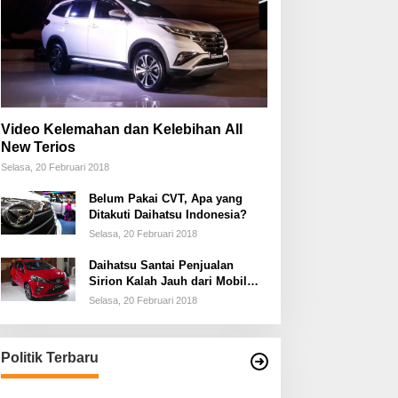
Video Kelemahan dan Kelebihan All
New Terios
Selasa, 20 Februari 2018
Belum Pakai CVT, Apa yang
Ditakuti Daihatsu Indonesia?
Selasa, 20 Februari 2018
Daihatsu Santai Penjualan
Sirion Kalah Jauh dari Mobil
LCGC
Selasa, 20 Februari 2018
Politik Terbaru