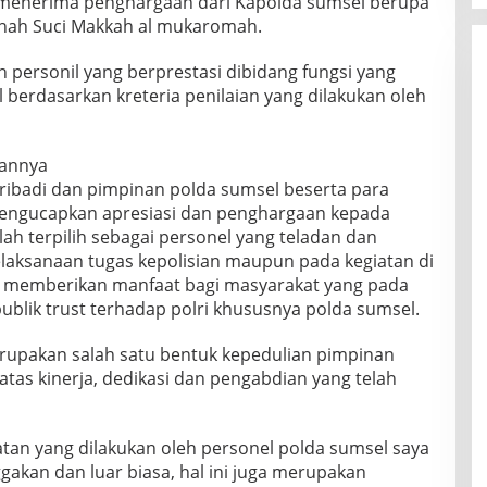
 menerima penghargaan dari Kapolda sumsel berupa
anah Suci Makkah al mukaromah.
 personil yang berprestasi dibidang fungsi yang
 berdasarkan kreteria penilaian yang dilakukan oleh
annya
ibadi dan pimpinan polda sumsel beserta para
engucapkan apresiasi dan penghargaan kepada
lah terpilih sebagai personel yang teladan dan
elaksanaan tugas kepolisian maupun pada kegiatan di
at memberikan manfaat bagi masyarakat yang pada
blik trust terhadap polri khususnya polda sumsel.
erupakan salah satu bentuk kepedulian pimpinan
tas kinerja, dedikasi dan pengabdian yang telah
atan yang dilakukan oleh personel polda sumsel saya
akan dan luar biasa, hal ini juga merupakan