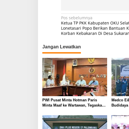
N
Pos sebelumnya
Ketua TP PKK Kabupaten OKU Selat
a
Lonetasari Popo Berikan Bantuan 
Korban Kebakaran Di Desa Sukara
v
i
Jangan Lewatkan
g
a
s
i
p
o
s
PWI Pusat Minta Hotman Paris
Medco E&
Minta Maaf ke Wartawan, Tegaskan
Budidaya
Martabat Pers Harus Dihormati
Kemandir