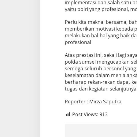
implementasi dan salah satu 
a
yaitu polri yang profesional, m
n
g
k
Perlu kita maknai bersama, bah
a
memberikan motivasi kepada pe
t
melakukan hal-hal yang baik d
k
profesional
a
n
U
Atas prestasi ini, sekali lagi 
m
polda sumsel mengucapkan selam
r
semoga seluruh personel yang t
o
keselamatan dalam menjalankan
h
berharap rekan-rekan dapat k
tugas dan kegiatan selanjutnya
Reporter : Mirza Saputra
Post Views:
913