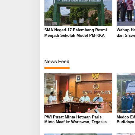
SMA Negeri 17 Palembang Resmi
Wabup Ha
Menjadi Sekolah Model PM-KKA
dan Siswi
News Feed
PWI Pusat Minta Hotman Paris
Medco E&
Minta Maaf ke Wartawan, Tegaskan
Budidaya
Martabat Pers Harus Dihormati
Kemandir