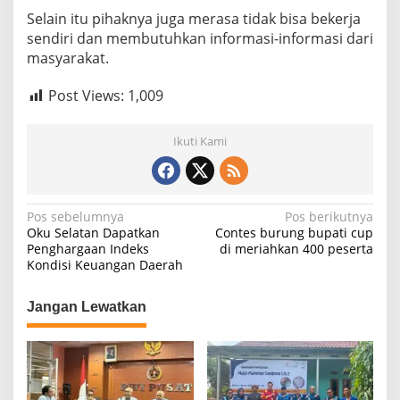
Selain itu pihaknya juga merasa tidak bisa bekerja
sendiri dan membutuhkan informasi-informasi dari
masyarakat.
Post Views:
1,009
Ikuti Kami
N
Pos sebelumnya
Pos berikutnya
Oku Selatan Dapatkan
Contes burung bupati cup
a
Penghargaan Indeks
di meriahkan 400 peserta
Kondisi Keuangan Daerah
v
i
Jangan Lewatkan
g
a
s
i