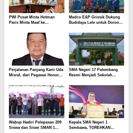
p
o
PWI Pusat Minta Hotman
Medco E&P Grissik Dukung
s
Paris Minta Maaf ke
Budidaya Lele untuk Dorong
Wartawan, Tegaskan Martabat
Kemandirian Ekonomi
Pers Harus Dihormati
Masyarakat
Perjalanan Panjang Karir Uda
SMA Negeri 17 Palembang
Misral, dari Pegawai Honorer
Resmi Menjadi Sekolah
Hingga Mencapai Puncak
Model PM-KKA
Karir Jabatan Struktural
Eselon III
Wabup Hadiri Pelepasan 209
Kepala SMA Negeri 1
Siswa dan Siswi SMAN 1
Sembawa, TOREHKAN
Banyuasin III
BERBAGAI PENGHARGAAN